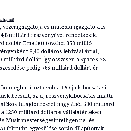
hallgasd!
 vezérigazgatója és műszaki igazgatója is
 4,8 milliárd részvényével rendelkezik,
d dollár. Emellett további 350 millió
ényenként 8,40 dolláros lehívási árral,
milliárd dollár. Így összesen a SpaceX 38
szesedése pedig 765 milliárd dollárt ér.
kön meghatározta volna IPO-ja kibocsátási
usk becsült, az új részvénykibocsátás miatti
ázalékos tulajdonrészét nagyjából 500 milliárd
 a 1250 milliárd dolláros vállalatértéken
 és Musk mesterségesintelligencia- és
AI februári egyesülése során állapítottak