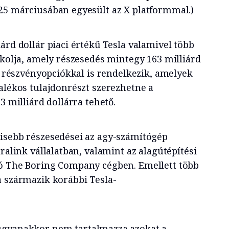
25 márciusában egyesült az X platformmal.)
árd dollár piaci értékű Tesla valamivel több
okolja, amely részesedés mintegy 163 milliárd
an részvényopciókkal is rendelkezik, amelyek
alékos tulajdonrészt szerezhetne a
3 milliárd dollárra tehető.
isebb részesedései az agy-számítógép
uralink vállalatban, valamint az alagútépítési
zó The Boring Company cégben. Emellett több
a származik korábbi Tesla-
gyanakkor nem tartalmazza azokat a