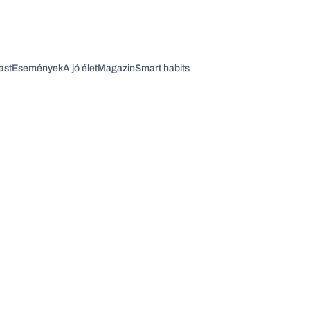
ast
Események
A jó élet
Magazin
Smart habits
Vagy fedezze fel a következő témákat
Üzlet
Pénz
Zöld
Legyél jobb!