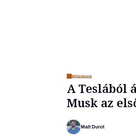
Milliárdosok
A Teslából á
Musk az els
Matt Durot