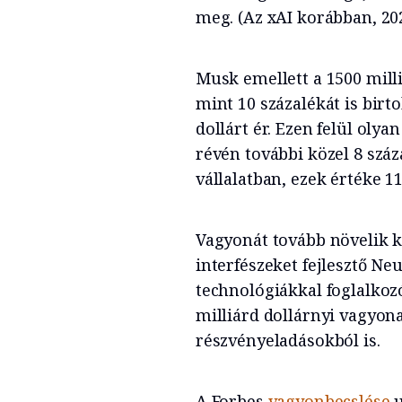
meg. (Az xAI korábban, 20
Musk emellett a 1500 milli
mint 10 százalékát is birt
dollárt ér. Ezen felül oly
révén további közel 8 száz
vállalatban, ezek értéke 11
Vagyonát tovább növelik k
interfészeket fejlesztő Ne
technológiákkal foglalko
milliárd dollárnyi vagyon
részvényeladásokból is.
A Forbes
vagyonbecslése
u