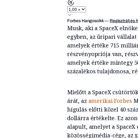
Forbes Hangoscikk
—
Regisztrálj és 
Musk, aki a SpaceX elnöke,
egyben, az űripari vállalat
amelyek értéke 715 milliár
részvényopciója van, részv
amelyek értéke mintegy 50 
százalékos tulajdonosa, ré
Mielőtt a SpaceX csütörtö
árát, az
amerikai Forbes
M
hígulás előtti közel 40 sz
dollárra értékelte. Ez azon
alapult, amelyet a SpaceX
közösségimédia-cége, az x