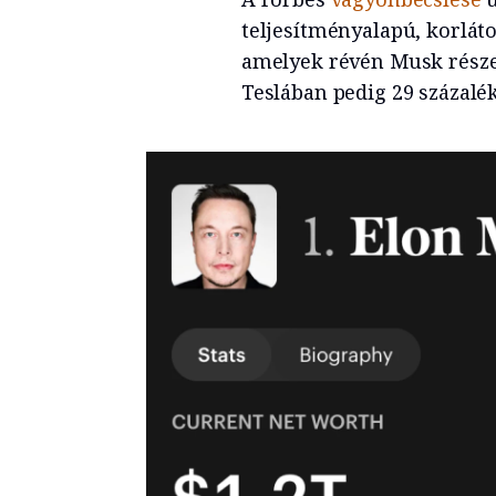
teljesítményalapú, korlát
amelyek révén Musk részes
Teslában pedig 29 százalé