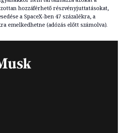
ozottan hozzáférhető részvényjuttatásokat,
edése a SpaceX-ben 47 százalékra, a
kra emelkedhetne (adózás előtt számolva).