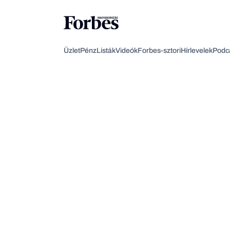
Üzlet
Pénz
Listák
Videók
Forbes-sztori
Hírlevelek
Podc