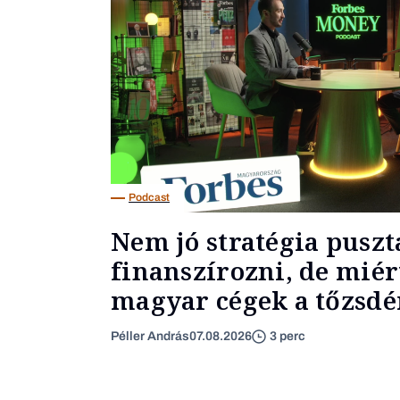
Podcast
Nem jó stratégia puszt
finanszírozni, de miér
magyar cégek a tőzsdér
Péller András
07.08.2026
3 perc