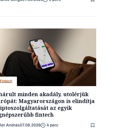
Fintech
hárult minden akadály, utolérjük
rópát: Magyarországon is elindítja
iptoszolgáltatását az egyik
gnépszerűbb fintech
ler András
07.08.2026
4 perc