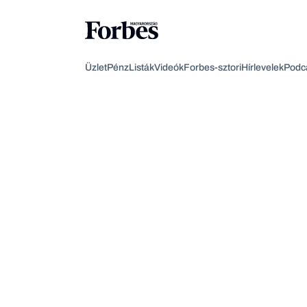
Üzlet
Pénz
Listák
Videók
Forbes-sztori
Hírlevelek
Podc