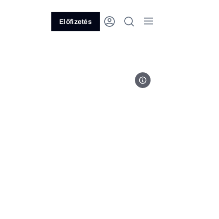
Előfizetés
MTI/Máthé Zoltán