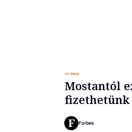
Pénz
Mostantól 
fizethetünk
Forbes