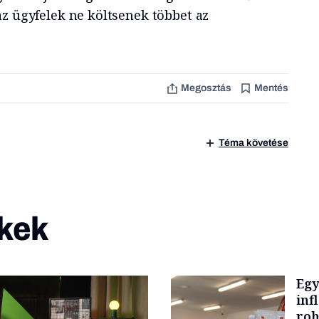
az ügyfelek ne költsenek többet az
Megosztás
Mentés
Téma követése
kek
Egy
inf
roh