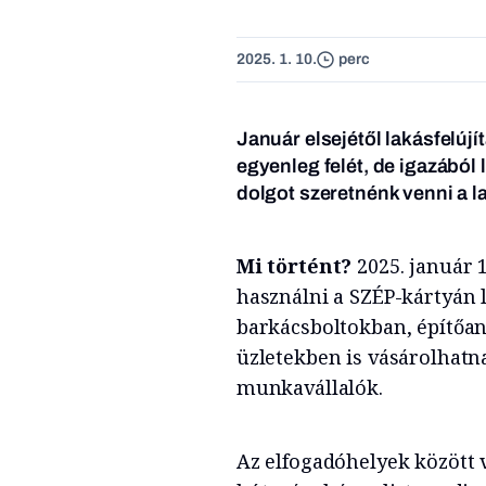
2025. 1. 10.
perc
Január elsejétől lakásfelújí
egyenleg felét, de igazából 
dolgot szeretnénk venni a l
Mi történt?
2025. január 1
használni a SZÉP-kártyán 
barkácsboltokban, építőan
üzletekben is vásárolhatn
munkavállalók.
Az elfogadóhelyek között 