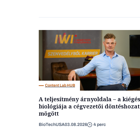
Content Lab HUB
A teljesítmény árnyoldala – a kiégé
biológiája a cégvezetői döntéshozat
mögött
BioTechUSA
03.08.2026
4 perc