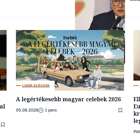
Forbes-sztori
Befektetés
Listák és Extrák
s
A legértékesebb magyar celebek 2026
El
al
Eu
05.08.2026
1 perc
kr
le
Pél