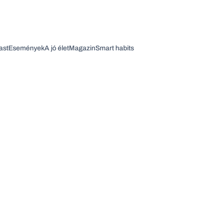
ast
Események
A jó élet
Magazin
Smart habits
Vagy fedezze fel a következő témákat
Üzlet
Pénz
Zöld
Legyél jobb!