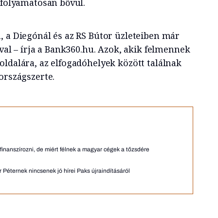
 folyamatosan bővül.
, a Diegónál és az RS Bútor üzleteiben már
ával – írja a Bank360.hu. Azok, akik felmennek
oldalára, az elfogadóhelyek között találnak
országszerte.
 finanszírozni, de miért félnek a magyar cégek a tőzsdére
Péternek nincsenek jó hírei Paks újraindításáról