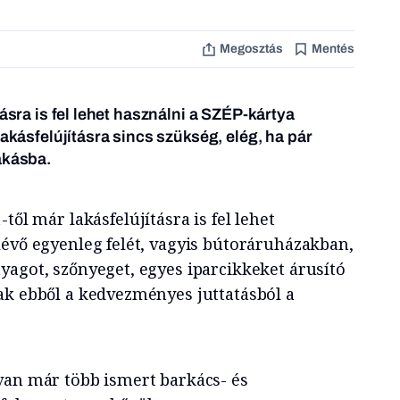
Megosztás
Mentés
tásra is fel lehet használni a SZÉP-kártya
lakásfelújításra sincs szükség, elég, ha pár
akásba.
-től már lakásfelújításra is fel lehet
lévő egyenleg felét, vagyis bútoráruházakban,
yagot, szőnyeget, egyes iparcikkeket árusító
ak ebből a kedvezményes juttatásból a
van már több ismert barkács- és