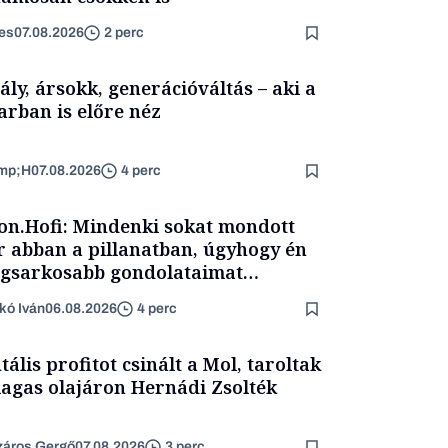
es
07.08.2026
2 perc
ály, ársokk, generációváltás – aki a
arban is előre néz
mp;H
07.08.2026
4 perc
on.Hofi: Mindenki sokat mondott
 abban a pillanatban, úgyhogy én
egsarkosabb gondolataimat
rtam kimondani
kó Iván
06.08.2026
4 perc
tális profitot csinált a Mol, taroltak
agas olajáron Hernádi Zsolték
áros Gergő
07.08.2026
3 perc