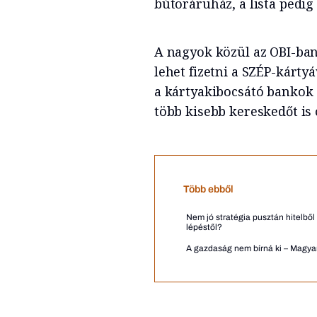
bútoráruház, a lista pedig
A nagyok közül az OBI-ban
lehet fizetni a SZÉP-kárty
a kártyakibocsátó bankok 
több kisebb kereskedőt is 
Több ebből
Nem jó stratégia pusztán hitelből
lépéstől?
A gazdaság nem bírná ki – Magyar 