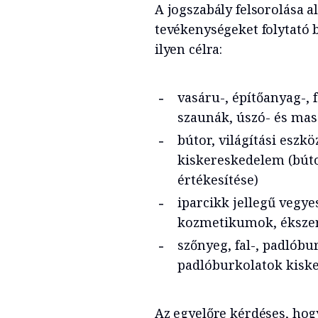
A jogszabály felsorolása a
tevékenységeket folytató 
ilyen célra:
vasáru-, építőanyag-, 
szaunák, úszó- és ma
bútor, világítási eszk
kiskereskedelem (búto
értékesítése)
iparcikk jellegű vegye
kozmetikumok, ékszere
szőnyeg, fal-, padlóbu
padlóburkolatok kisk
Az egyelőre kérdéses, hog