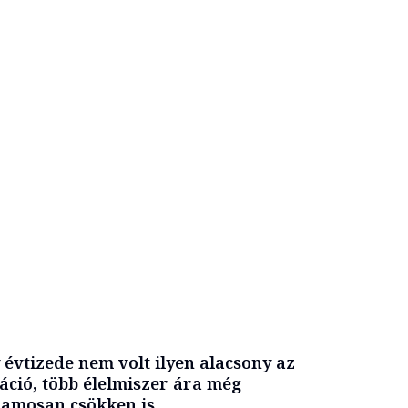
 évtizede nem volt ilyen alacsony az
láció, több élelmiszer ára még
amosan csökken is