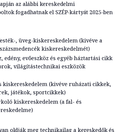
lapján az alábbi kereskedelmi
boltok fogadhatnak el SZÉP-kártyát 2025-ben
festék-, üveg-kiskereskedelem (kivéve a
sszázsmedencék kiskereskedelmét)
öz, edény, evőeszköz és egyéb háztartási cikk
rok, világítástechnikai eszközök
s kiskereskedelem (kivéve ruházati cikkek,
k, játékok, sportcikkek)
rkoló kiskereskedelem (a fal- és
ereskedelme)
yan oldják meg technikailag a kereskedők és