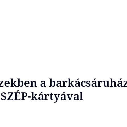
ezekben a barkácsáruhá
 SZÉP-kártyával