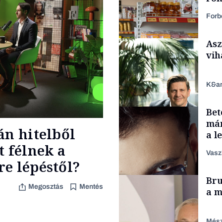
Forb
Asz
vih
K&a
Bet
Makro
már
án hitelből
a l
aka
t félnek a
Vasz
e lépéstől?
TÁMOGATÓI
Bru
TARTALOM
Megosztás
Mentés
a m
Mész