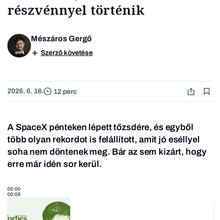
részvénnyel történik
Mészáros Gergő
Szerző követése
2026. 6. 16.
12 perc
A SpaceX pénteken lépett tőzsdére, és egyből
több olyan rekordot is felállított, amit jó eséllyel
soha nem döntenek meg. Bár az sem kizárt, hogy
erre már idén sor kerül.
00:00
00:08