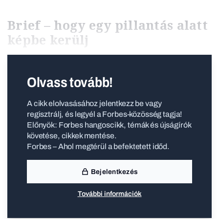
Brief – hogy egy pillantás alatt
képbe kerülj
Olvass tovább!
A cikk elolvasásához jelentkezz be vagy
regisztrálj, és legyél a Forbes-közösség tagja!
Előnyök: Forbes hangoscikk, témák és újságírók
követése, cikkek mentése.
Forbes – Ahol megtérül a befektetett időd.
Bejelentkezés
További információk