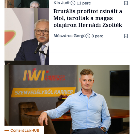
Kis Judit
11 perc
fűszersztori
TÁMOGATÓI
Brutális profitot csinált a
TARTALOM
Mol, taroltak a magas
olajáron Hernádi Zsolték
Mészáros Gergő
3 perc
Családi
vállalkozások
Befektetés
Content Lab HUB