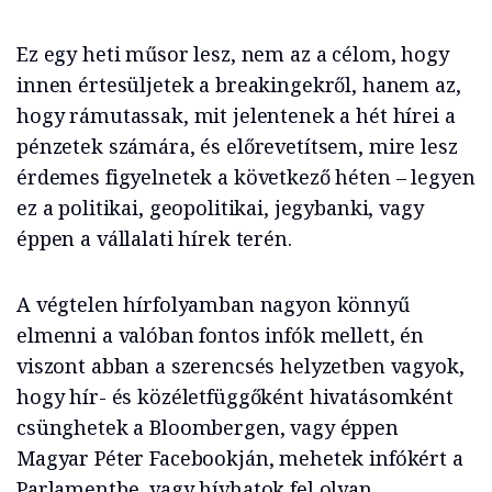
Ez egy heti műsor lesz, nem az a célom, hogy
innen értesüljetek a breakingekről, hanem az,
hogy rámutassak, mit jelentenek a hét hírei a
pénzetek számára, és előrevetítsem, mire lesz
érdemes figyelnetek a következő héten – legyen
ez a politikai, geopolitikai, jegybanki, vagy
éppen a vállalati hírek terén.
A végtelen hírfolyamban nagyon könnyű
elmenni a valóban fontos infók mellett, én
viszont abban a szerencsés helyzetben vagyok,
hogy hír- és közéletfüggőként hivatásomként
csünghetek a Bloombergen, vagy éppen
Magyar Péter Facebookján, mehetek infókért a
Parlamentbe, vagy hívhatok fel olyan