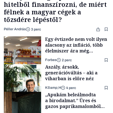
hitelből finanszírozni, de miért
félnek a magyar cégek a
tőzsdére lépéstől?
Péller András
3 perc
Egy évtizede nem volt ilyen
alacsony az infláció, több
élelmiszer ára még
rohamosan csökken is
Forbes
2 perc
Aszály, ársokk,
generációváltás – aki a
viharban is előre néz
K&amp;H
4 perc
Makro
„Apukám beleálmodta
a birodalmat.” Üres és
gazos paprikamalomból
lett az igazi családi