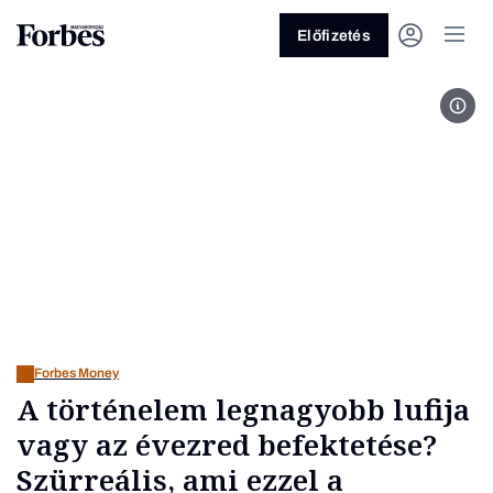
Előfizetés
For
Vagy fedezze fel a következő
témákat
Üzlet
Pénz
Zöld
Legyél jobb!
Forbes Money
A történelem legnagyobb lufija
vagy az évezred befektetése?
Szürreális, ami ezzel a