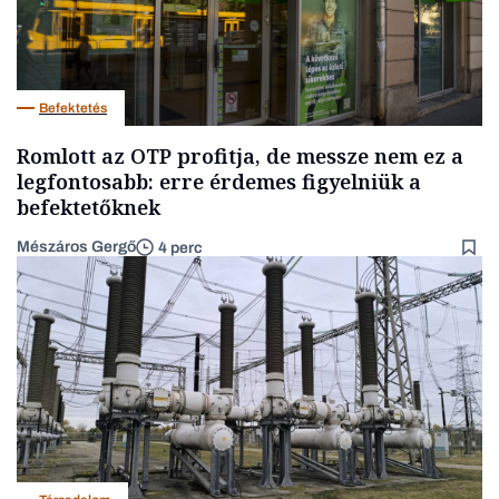
Befektetés
Romlott az OTP profitja, de messze nem ez a
legfontosabb: erre érdemes figyelniük a
befektetőknek
Mészáros Gergő
4 perc