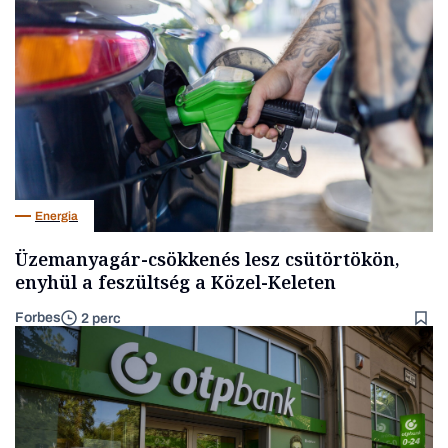
Energia
Üzemanyagár-csökkenés lesz csütörtökön,
enyhül a feszültség a Közel-Keleten
Forbes
2 perc