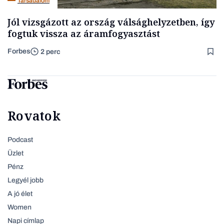
Társadalom
Jól vizsgázott az ország válsághelyzetben, így
fogtuk vissza az áramfogyasztást
Forbes
2 perc
Rovatok
Podcast
Üzlet
Pénz
Legyél jobb
A jó élet
Women
Napi címlap