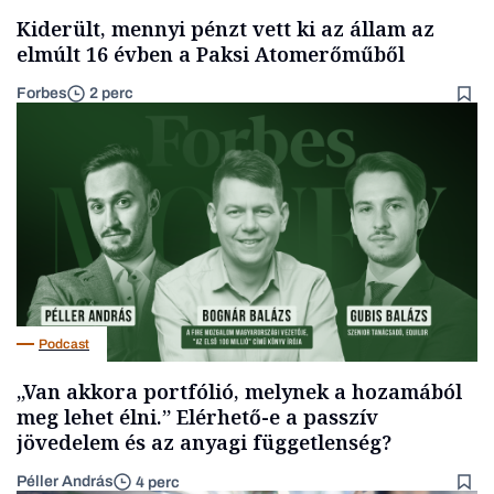
Kiderült, mennyi pénzt vett ki az állam az
elmúlt 16 évben a Paksi Atomerőműből
Forbes
2 perc
Podcast
„Van akkora portfólió, melynek a hozamából
meg lehet élni.” Elérhető-e a passzív
jövedelem és az anyagi függetlenség?
Péller András
4 perc