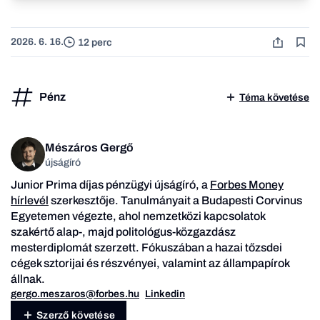
2026. 6. 16.
12 perc
Pénz
Téma követése
Mészáros Gergő
újságíró
Junior Prima díjas pénzügyi újságíró, a
Forbes Money
hírlevél
szerkesztője. Tanulmányait a Budapesti Corvinus
Egyetemen végezte, ahol nemzetközi kapcsolatok
szakértő alap-, majd politológus-közgazdász
mesterdiplomát szerzett. Fókuszában a hazai tőzsdei
cégek sztorijai és részvényei, valamint az állampapírok
állnak.
gergo.meszaros@forbes.hu
Linkedin
Szerző követése