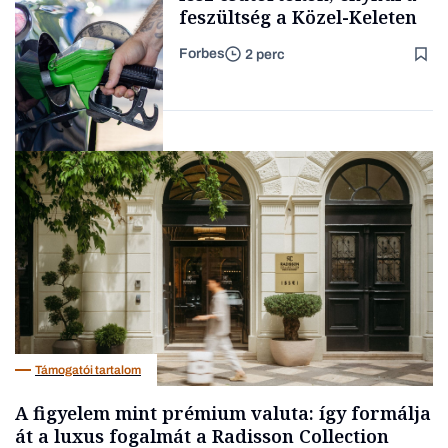
feszültség a Közel-Keleten
Forbes
2 perc
Forbes-sztori
Energia
Támogatói tartalom
A figyelem mint prémium valuta: így formálja
át a luxus fogalmát a Radisson Collection