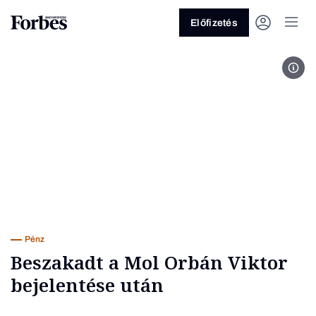
Előfizetés
Fotó
Vagy fedezze fel a következő
témákat
Üzlet
Pénz
Zöld
Legyél jobb!
Pénz
Beszakadt a Mol Orbán Viktor
bejelentése után