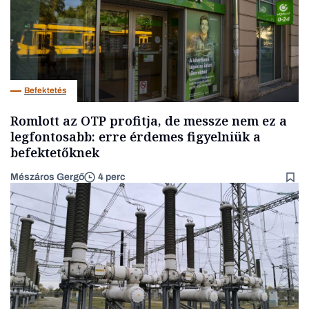
Befektetés
Romlott az OTP profitja, de messze nem ez a
legfontosabb: erre érdemes figyelniük a
befektetőknek
Mészáros Gergő
4 perc