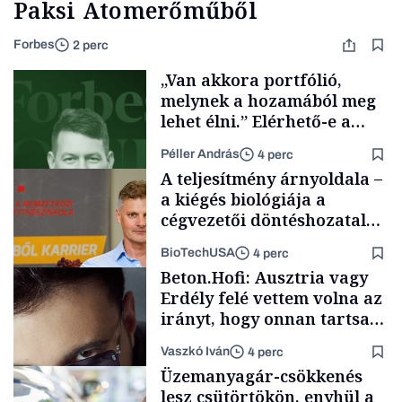
Paksi Atomerőműből
Forbes
2 perc
„Van akkora portfólió,
melynek a hozamából meg
lehet élni.” Elérhető-e a
passzív jövedelem és az
Péller András
4 perc
anyagi függetlenség?
A teljesítmény árnyoldala –
a kiégés biológiája a
cégvezetői döntéshozatal
mögött
BioTechUSA
4 perc
Podcast
Beton.Hofi: Ausztria vagy
Erdély felé vettem volna az
irányt, hogy onnan tartsam
lélegeztetőgépen a magyar
Vaszkó Iván
4 perc
zenét
Content Lab HUB
Üzemanyagár-csökkenés
lesz csütörtökön, enyhül a