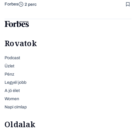
Forbes
2 perc
Rovatok
Podcast
Üzlet
Pénz
Legyél jobb
A jó élet
Women
Napi címlap
Oldalak