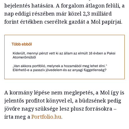
bejelentés hatására. A forgalom átlagon felüli, a
nap eddigi részében már közel 2,3 milliárd
forint értékben cseréltek gazdát a Mol papírjai.
Több ebből
Kiderült, mennyi pénzt vett ki az állam az elmúlt 16 évben a Paksi
Atomerőműből
„Van akkora portfólió, melynek a hozamából meg lehet élni.”
Elérhető-e a passzív jövedelem és az anyagi függetlenség?
A kormány lépése nem meglepetés, a Mol így is
jelentős profitot könyvel el, a büdzsének pedig
jövőre nagy szüksége lesz plusz forrásokra –
írta meg a
Portfolio.hu
.