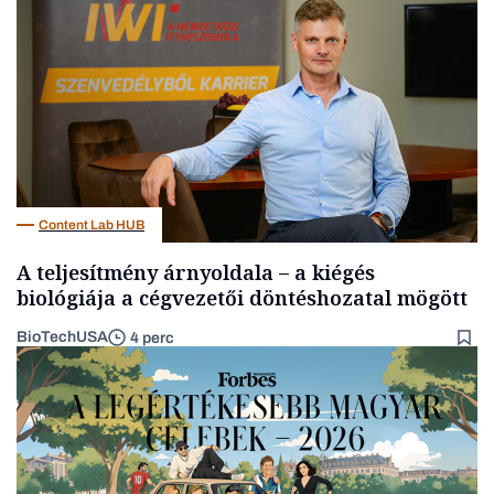
Befektetés
Content Lab HUB
A teljesítmény árnyoldala – a kiégés
biológiája a cégvezetői döntéshozatal mögött
BioTechUSA
4 perc