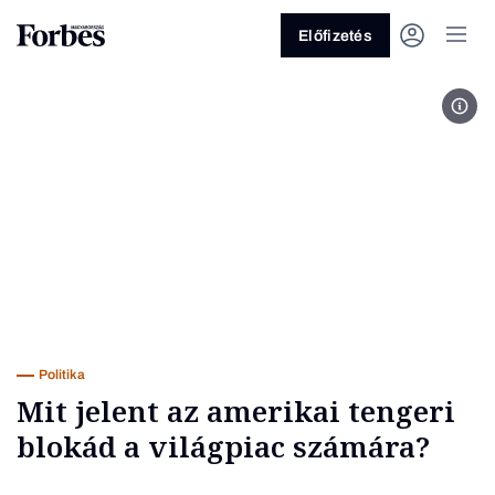
Előfizetés
MTI
Vagy fedezze fel a következő
témákat
Üzlet
Pénz
Zöld
Legyél jobb!
Politika
Mit jelent az amerikai tengeri
blokád a világpiac számára?