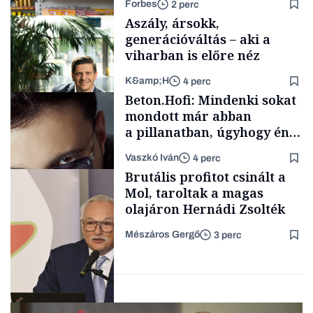
Forbes
2 perc
Aszály, ársokk,
generációváltás – aki a
viharban is előre néz
K&amp;H
4 perc
Makro
Beton.Hofi: Mindenki sokat
mondott már abban
a pillanatban, úgyhogy én
a legsarkosabb
Vaszkó Iván
4 perc
gondolataimat akartam
TÁMOGATÓI
Brutális profitot csinált a
TARTALOM
kimondani
Mol, taroltak a magas
olajáron Hernádi Zsolték
Mészáros Gergő
3 perc
Forbes-sztori