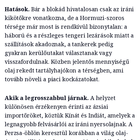
Hatások.
Bár a blokád hivatalosan csak az iráni
kikötőkre vonatkozna, de a Hormuzi-szoros
térsége már most is rendkívül bizonytalan: a
háború és a részleges tengeri lezárások miatt a
szállítások akadoznak, a tankerek pedig
gyakran kerülőutakat választanak vagy
visszafordulnak. Közben jelentős mennyiségű
olaj rekedt tartályhajókon a térségben, ami
tovább növeli a piaci kockázatokat.
Akik a legrosszabbul járnak.
A helyzet
különösen érzékenyen érinti az ázsiai
importőröket, köztük Kínát és Indiát, amelyek a
legnagyobb felvásárlói az iráni nyersolajnak. A
Perzsa-öblön keresztül korábban a világ olaj-