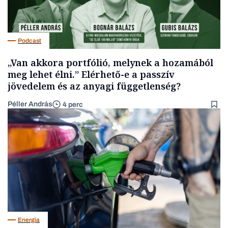
Podcast
„Van akkora portfólió, melynek a hozamából
meg lehet élni.” Elérhető-e a passzív
jövedelem és az anyagi függetlenség?
Péller András
4 perc
Energia