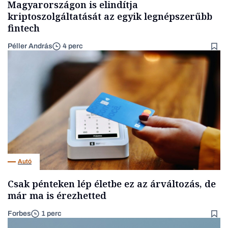
Magyarországon is elindítja
kriptoszolgáltatását az egyik legnépszerűbb
fintech
Péller András
4 perc
Autó
Csak pénteken lép életbe ez az árváltozás, de
már ma is érezhetted
Forbes
1 perc