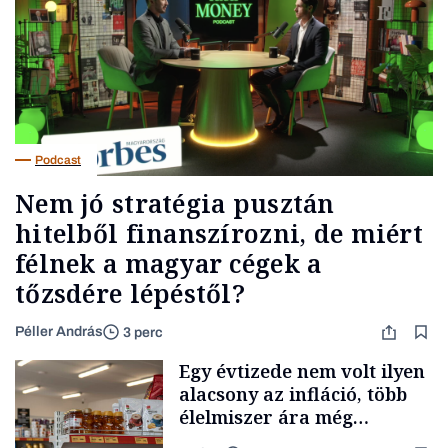
Podcast
Nem jó stratégia pusztán
hitelből finanszírozni, de miért
félnek a magyar cégek a
tőzsdére lépéstől?
Péller András
3 perc
Egy évtizede nem volt ilyen
alacsony az infláció, több
élelmiszer ára még
rohamosan csökken is