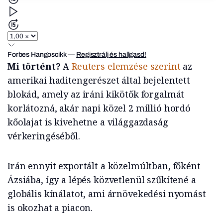
Forbes Hangoscikk
—
Regisztrálj és hallgasd!
Mi történt?
A
Reuters elemzése szerint
az
amerikai haditengerészet által bejelentett
blokád, amely az iráni kikötők forgalmát
korlátozná, akár napi közel 2 millió hordó
kőolajat is kivehetne a világgazdaság
vérkeringéséből.
Irán ennyit exportált a közelmúltban, főként
Ázsiába, így a lépés közvetlenül szűkítené a
globális kínálatot, ami árnövekedési nyomást
is okozhat a piacon.