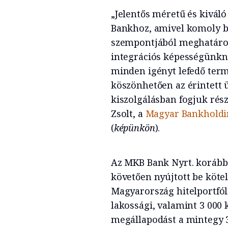
„Jelentős méretű és kiváló
Bankhoz, amivel komoly bő
szempontjából meghatáro
integrációs képességünkne
minden igényt lefedő ter
köszönhetően az érintett 
kiszolgálásban fogjuk rés
Zsolt, a
Magyar Bankhold
(
képünkön
).
Az MKB Bank Nyrt. korább
követően nyújtott be köte
Magyarország hitelportfól
lakossági, valamint 3 000 k
megállapodást a mintegy 3