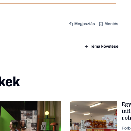
Megosztás
Mentés
Téma követése
kek
Egy
inf
roh
Forb