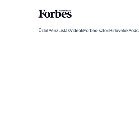
Üzlet
Pénz
Listák
Videók
Forbes-sztori
Hírlevelek
Podc