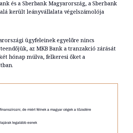
ank és a Sberbank Magyarország, a Sberbank
lá került leányvállalata végelszámolója
rországi ügyfeleinek egyelőre nincs
 teendőjük, az MKB Bank a tranzakció zárását
két hónap múlva, felkeresi őket a
atban.
 finanszírozni, de miért félnek a magyar cégek a tőzsdére
olajárak legalább esnek