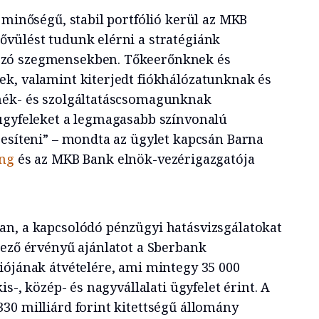
 minőségű, stabil portfólió kerül az MKB
vülést tudunk elérni a stratégiánk
zó szegmensekben. Tőkeerőnknek és
k, valamint kiterjedt fiókhálózatunknak és
mék- és szolgáltatáscsomagunknak
ügyfeleket a legmagasabb színvonalú
zesíteni” – mondta az ügylet kapcsán Barna
ing
és az MKB Bank elnök-vezérigazgatója
an, a kapcsolódó pénzügyi hatásvizsgálatokat
lező érvényű ajánlatot a Sberbank
iójának átvételére, ami mintegy 35 000
is-, közép- és nagyvállalati ügyfelet érint. A
30 milliárd forint kitettségű állomány