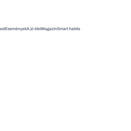
ast
Események
A jó élet
Magazin
Smart habits
Vagy fedezze fel a következő témákat
Üzlet
Pénz
Zöld
Legyél jobb!