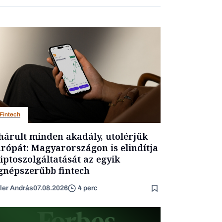
Fintech
hárult minden akadály, utolérjük
rópát: Magyarországon is elindítja
iptoszolgáltatását az egyik
gnépszerűbb fintech
ler András
07.08.2026
4 perc