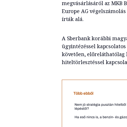
megvásárlásáról az MKB B
Europe AG végelszámolás a
írták alá.
A Sberbank korábbi magya
ügyintézéssel kapcsolatos
követően, előreláthatólag 
hiteltörlesztéssel kapcsol
Több ebből
Nem jó stratégia pusztán hitelből
lépéstől?
Ha eső nincs is, a benzin- és gáz