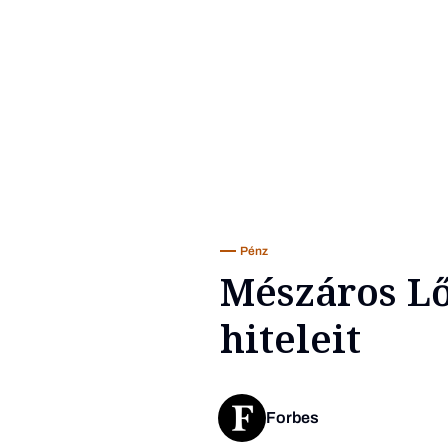
Pénz
Mészáros Lő
hiteleit
Forbes