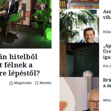
Asz
vih
K&a
„Ap
Makro
Üre
án hitelből
iga
t félnek a
Kis J
e lépéstől?
TÁMOGATÓI
Bru
TARTALOM
Megosztás
Mentés
a m
Mész