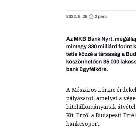
2022. 5. 26.
2 perc
Az MKB Bank Nyrt. megállap
mintegy 330 milliárd forint 
tette közzé a társaság a Bu
köszönhetően 35 000 lakossá
bank ügyfélköre.
A Mészáros Lőrinc érdeke
pályázatot, amelyet a vég
hitelállományának átvételé
Kft. Erről a Budapesti Érté
bankcsoport.