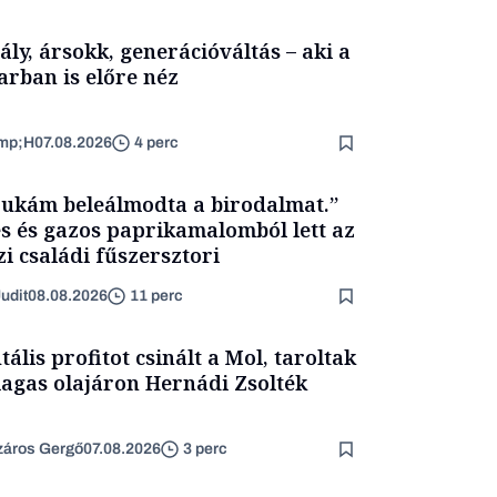
ály, ársokk, generációváltás – aki a
arban is előre néz
mp;H
07.08.2026
4 perc
ukám beleálmodta a birodalmat.”
s és gazos paprikamalomból lett az
zi családi fűszersztori
udit
08.08.2026
11 perc
tális profitot csinált a Mol, taroltak
agas olajáron Hernádi Zsolték
áros Gergő
07.08.2026
3 perc