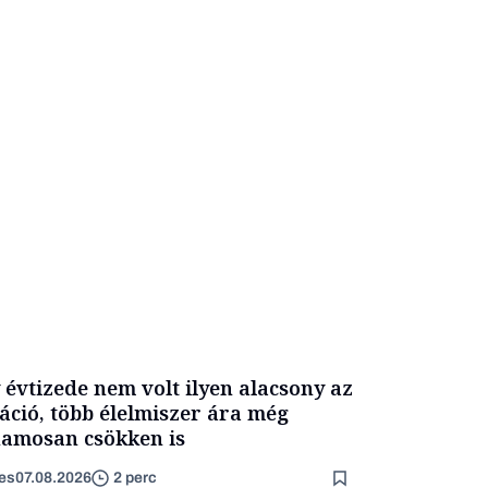
 évtizede nem volt ilyen alacsony az
láció, több élelmiszer ára még
amosan csökken is
es
07.08.2026
2 perc