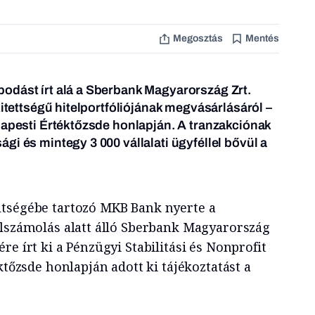
Megosztás
Mentés
odást írt alá a Sberbank Magyarország Zrt.
kitettségű hitelportfóliójának megvásárlásáról –
dapesti Értéktőzsde honlapján. A tranzakciónak
gi és mintegy 3 000 vállalati ügyféllel bővül a
ltségébe tartozó MKB Bank nyerte a
elszámolás alatt álló Sberbank Magyarország
re írt ki a Pénzügyi Stabilitási és Nonprofit
ktőzsde honlapján adott ki tájékoztatást a