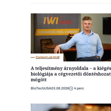
Content Lab HUB
A teljesítmény árnyoldala – a kiégé
biológiája a cégvezetői döntéshozat
mögött
BioTechUSA
03.08.2026
4 perc