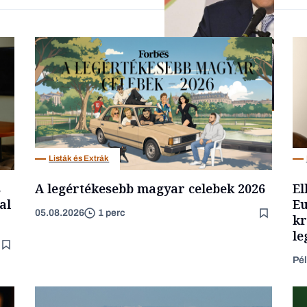
Családi vállalkozások
Befektetés
Listák és Extrák
s
A legértékesebb magyar celebek 2026
El
al
Eu
05.08.2026
1 perc
kr
le
Pél