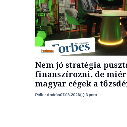
Podcast
Nem jó stratégia puszt
finanszírozni, de miér
magyar cégek a tőzsdér
Péller András
07.08.2026
3 perc