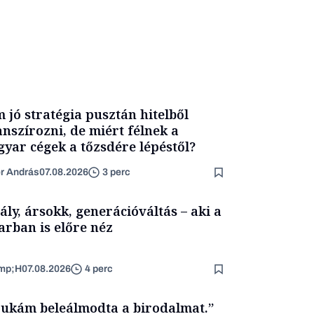
 jó stratégia pusztán hitelből
anszírozni, de miért félnek a
yar cégek a tőzsdére lépéstől?
er András
07.08.2026
3 perc
ály, ársokk, generációváltás – aki a
arban is előre néz
mp;H
07.08.2026
4 perc
ukám beleálmodta a birodalmat.”