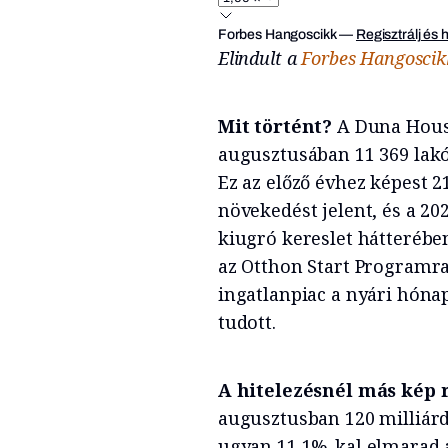
Forbes Hangoscikk
—
Regisztrálj és 
Elindult a
Forbes Hangoscik
Mit történt?
A Duna House
augusztusában 11 369 lakó
Ez az előző évhez képest 2
növekedést jelent, és a 20
kiugró kereslet hátterében
az Otthon Start Programra 
ingatlanpiac a nyári hóna
tudott.
A hitelezésnél más kép r
augusztusban 120 milliárd 
ugyan 11,1%-kal elmarad a