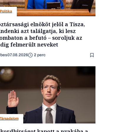
Politika
ztársasági elnököt jelöl a Tisza,
ndenki azt találgatja, ki lesz
ombaton a befutó – soroljuk az
dig felmerült neveket
rbes
07.08.2026
2 perc
Társadalom
kordbírságot kapott a nyakába a