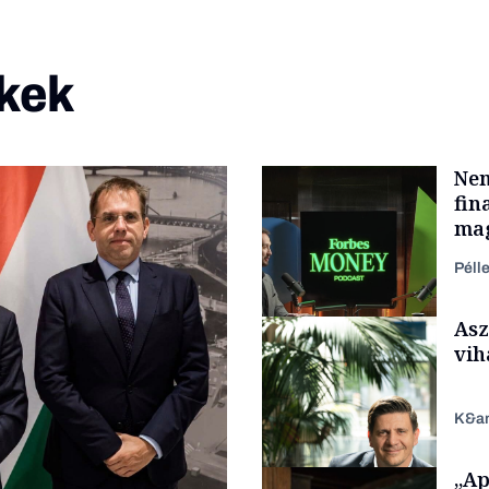
kek
Nem
fin
mag
Péll
Asz
vih
K&a
„Ap
Podcast