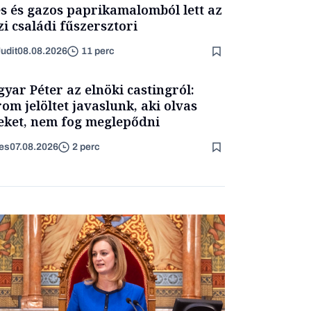
s és gazos paprikamalomból lett az
zi családi fűszersztori
udit
08.08.2026
11 perc
yar Péter az elnöki castingról:
om jelöltet javaslunk, aki olvas
eket, nem fog meglepődni
es
07.08.2026
2 perc