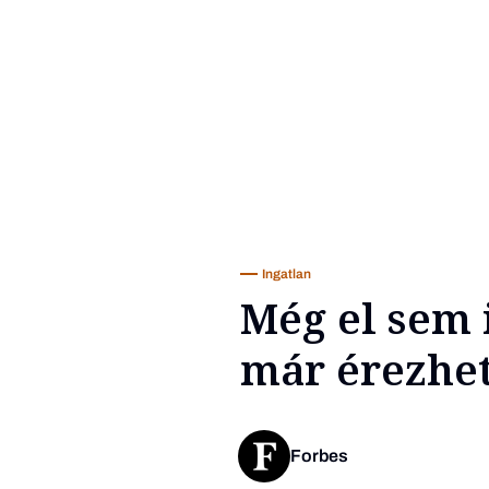
Ingatlan
Még el sem i
már érezhe
Forbes