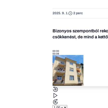
2025. 9. 1.
2 perc
Bizonyos szempontból reko
csökkenést, de mind a kettő 
00:00
00:08