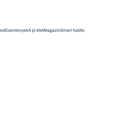
ast
Események
A jó élet
Magazin
Smart habits
Vagy fedezze fel a következő témákat
Üzlet
Pénz
Zöld
Legyél jobb!