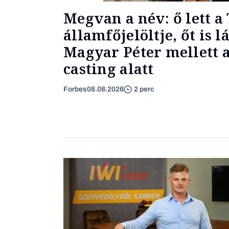
Megvan a név: ő lett a 
államfőjelöltje, őt is l
Magyar Péter mellett a
casting alatt
Forbes
08.08.2026
2 perc