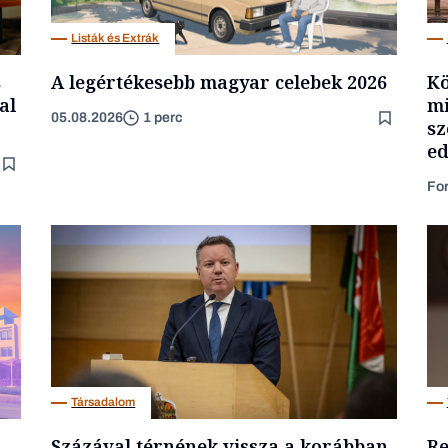
Listák és Extrák
s
A legértékesebb magyar celebek 2026
Kö
al
mi
05.08.2026
1 perc
sz
ed
Fo
Társadalom
Százával térnének vissza a korábban
Re