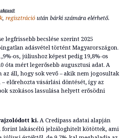
hallgasd!
k
,
regisztráció
után bárki számára elérhető.
 legfrissebb becslése szerint 2025
ingatlan adásvétel történt Magyarországon.
1,9%-os, júliushoz képest pedig 19,8%-os
20 óta mért legerősebb augusztusi adat. A
 az áll, hogy sok vevő – akik nem jogosultak
– előrehozta vásárlási döntését, így az
pok szokásos lassulása helyett erősödni
ajzolódott ki.
A Credipass adatai alapján
forint lakáscélú jelzáloghitelt kötöttek, ami
 júliusi értéktől, de 9,7%-kal meghaladja az