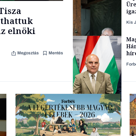
Üre
Tisza
iga
áthattuk
Kis J
z elnöki
TÁMOGATÓI
Mag
TARTALOM
Hár
hír
Megosztás
Mentés
Forb
Családi vállalkozások
Politika