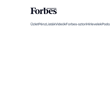
Üzlet
Pénz
Listák
Videók
Forbes-sztori
Hírlevelek
Podc