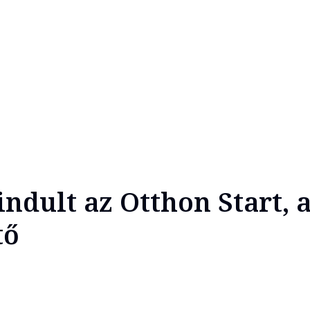
ndult az Otthon Start, 
tő