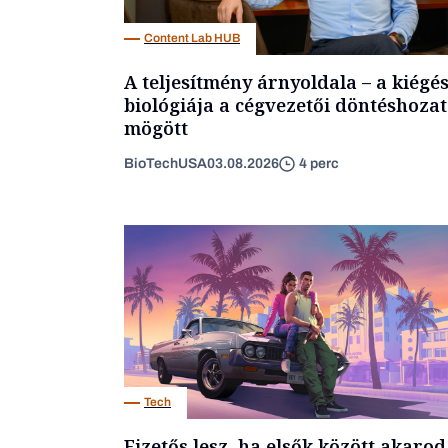
Content Lab HUB
A teljesítmény árnyoldala – a kiégé
biológiája a cégvezetői döntéshozat
mögött
BioTechUSA
03.08.2026
4 perc
Tech
Fizetős lesz, ha elsők között akarod