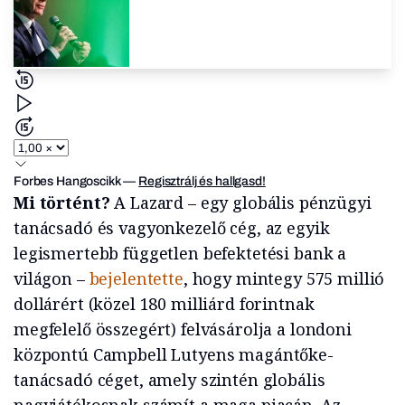
Forbes Hangoscikk
—
Regisztrálj és hallgasd!
Mi történt?
A Lazard – egy globális pénzügyi
tanácsadó és vagyonkezelő cég, az egyik
legismertebb független befektetési bank a
világon –
bejelentette
, hogy mintegy 575 millió
dollárért (közel 180 milliárd forintnak
megfelelő összegért) felvásárolja a londoni
központú Campbell Lutyens magántőke-
tanácsadó céget, amely szintén globális