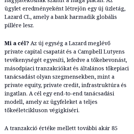
nagyjátékosnak számít a maga piacán. Az
ügylet eredményeként létrejön egy új üzletág,
Lazard CL, amely a bank harmadik globális
pillére lesz.
Mi a cél?
Az új egység a Lazard meglévő
private capital csapatát és a Campbell Lutyens
tevékenységét egyesíti, lefedve a tőkebevonást,
másodpiaci tranzakciókat és általános tőkepiaci
tanácsadást olyan szegmensekben, mint a
private equity, private credit, infrastruktúra és
ingatlan. A cél egy end-to-end tanácsadási
modell, amely az ügyfeleket a teljes
tőkeéletcikluson végigkíséri.
A tranzakció értéke mellett további akár 85