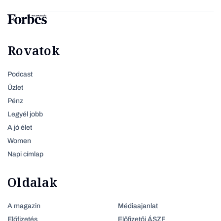
Rovatok
Podcast
Üzlet
Pénz
Legyél jobb
A jó élet
Women
Napi címlap
Oldalak
A magazin
Médiaajanlat
Előfizetés
Előfizetői ÁSZF