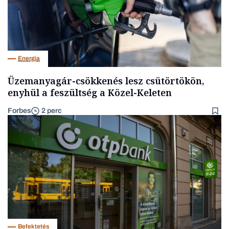
Energia
Üzemanyagár-csökkenés lesz csütörtökön,
enyhül a feszültség a Közel-Keleten
Forbes
2 perc
Befektetés