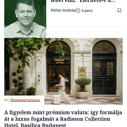
lehet élni.” Elérhető-e a
passzív jövedelem és az
Péller András
4 perc
anyagi függetlenség?
Forbes-sztori
Podcast
Támogatói tartalom
A figyelem mint prémium valuta: így formálja
át a luxus fogalmát a Radisson Collection
Hotel, Basilica Budapest