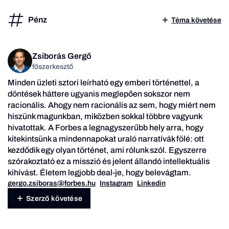
Pénz
Téma követése
Zsiborás Gergő
főszerkesztő
Minden üzleti sztori leírható egy emberi történettel, a
döntések háttere ugyanis meglepően sokszor nem
racionális. Ahogy nem racionális az sem, hogy miért nem
hiszünk magunkban, miközben sokkal többre vagyunk
hivatottak. A Forbes a legnagyszerűbb hely arra, hogy
kitekintsünk a mindennapokat uraló narratívák fölé: ott
kezdődik egy olyan történet, ami rólunk szól. Egyszerre
szórakoztató ez a misszió és jelent állandó intellektuális
kihívást. Életem legjobb deal-je, hogy belevágtam.
gergo.zsiboras@forbes.hu
Instagram
Linkedin
Szerző követése