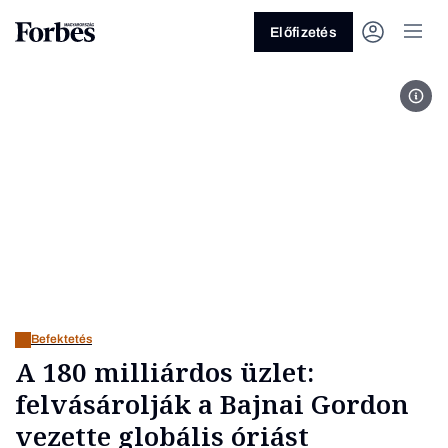
Előfizetés
Bajn
Vagy fedezze fel a következő
témákat
Üzlet
Pénz
Zöld
Legyél jobb!
Befektetés
A 180 milliárdos üzlet:
felvásárolják a Bajnai Gordon
vezette globális óriást