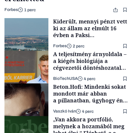
Forbes
1 perc
Kiderült, mennyi pénzt vett
ki az állam az elmúlt 16
évben a Paksi
Atomerőműből
Forbes
2 perc
A teljesítmény árnyoldala –
a kiégés biológiája a
cégvezetői döntéshozatal
mögött
BioTechUSA
4 perc
Energia
Beton.Hofi: Mindenki sokat
mondott már abban
a pillanatban, úgyhogy én
a legsarkosabb
Vaszkó Iván
4 perc
gondolataimat akartam
Content Lab HUB
„Van akkora portfólió,
kimondani
melynek a hozamából meg