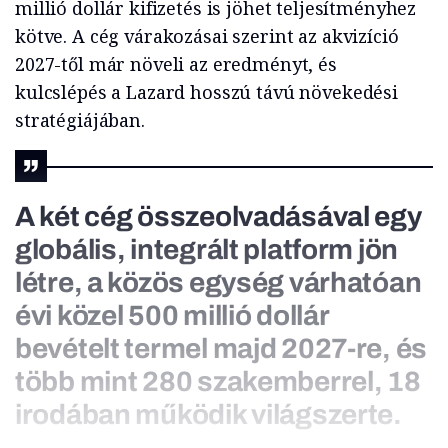
millió dollár kifizetés is jöhet teljesítményhez
kötve. A cég várakozásai szerint az akvizíció
2027-től már növeli az eredményt, és
kulcslépés a Lazard hosszú távú növekedési
stratégiájában.
A két cég összeolvadásával egy
globális, integrált platform jön
létre, a közös egység várhatóan
évi közel 500 millió dollár
bevételt termel majd 2027-re, és
több mint 280 szakemberrel, 18
irodában működik világszerte.