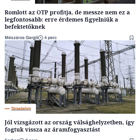
Romlott az OTP profitja, de messze nem ez a
legfontosabb: erre érdemes figyelniük a
befektetőknek
Mészáros Gergő
4 perc
Társadalom
Jól vizsgázott az ország válsághelyzetben, így
fogtuk vissza az áramfogyasztást