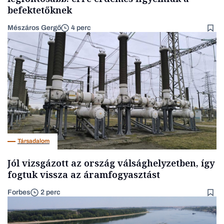
befektetőknek
Mészáros Gergő
4 perc
Társadalom
Jól vizsgázott az ország válsághelyzetben, így
fogtuk vissza az áramfogyasztást
Forbes
2 perc