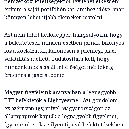
nemzetközi kitettségekről. Így lehet elkezdeni
építeni a saját portfóliónkat, amihez idővel már
könnyen lehet újabb elemeket csatolni.
Azt nem lehet kellőképpen hangsúlyozni, hogy
a befektetések minden esetben járnak bizonyos
fokú kockázattal, különösen a jelenlegi piaci
volatilitás mellett. Tudatosítani kell, hogy
mindenkinek a saját lehetőségei mértékéig
érdemes a piacra lépnie.
Magyar ügyfeleink arányaiban a legnagyobb
ETF-befektetők a Lightyearnél. Azt gondolom
ez azért van így, mivel Magyarországon az
állampapírok kapták a legnagyobb figyelmet,
így az emberek az ilyen típusú befektetésekben