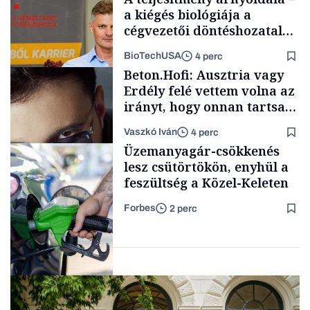
a kiégés biológiája a
cégvezetői döntéshozatal
mögött
BioTechUSA
4 perc
Podcast
Beton.Hofi: Ausztria vagy
Erdély felé vettem volna az
irányt, hogy onnan tartsam
lélegeztetőgépen a magyar
Vaszkó Iván
4 perc
zenét
Content Lab HUB
Üzemanyagár-csökkenés
lesz csütörtökön, enyhül a
feszültség a Közel-Keleten
Forbes
2 perc
Forbes-sztori
Energia