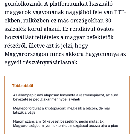
gondolkoznak. A platformunkat használó
magyarok vagyonának nagyjából fele van ETF-
ekben, miközben ez más országokban 30
százalék körül alakul. Ez rendkívül óvatos
hozzáállást feltételez a magyar befektetők
részéről, illetve azt is jelzi, hogy
Magyarországon nincs akkora hagyománya az
egyedi részvényvásárlásnak.
Több ebből
Az állampapír, ami alaposan lenyomta a részvénypiacot, az euró
bevezetése pedig akár mennybe is viheti
Meglepő fordulat a kriptopiacon: még esik a bitcoin, de már
látszik a vége
Három szám, amiről keveset beszélünk, pedig mutatják,
Magyarországot milyen tektonikus mozgással árazza újra a piac