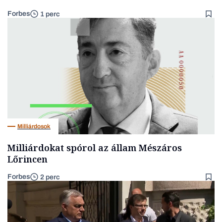
Forbes
1 perc
Milliárdosok
Milliárdokat spórol az állam Mészáros
Lőrincen
Forbes
2 perc