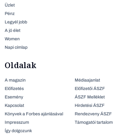
Üzlet
Pénz
Legyél jobb
A jó élet
Women
Napi címlap
Oldalak
A magazin
Médiaajanlat
Előfizetés
Előfizetői ÁSZF
Esemény
ÁSZF Melléklet
Kapcsolat
Hirdetési ÁSZF
Könyvek a Forbes ajánlásával
Rendezveny ÁSZF
Impresszum
Támogatói tartalom
Így dolgozunk