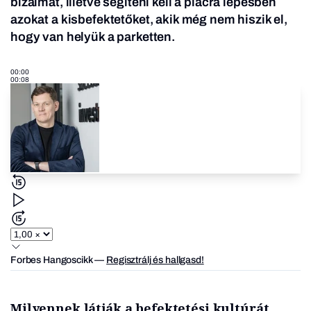
bizalmat, illetve segíteni kell a piacra lépésben
azokat a kisbefektetőket, akik még nem hiszik el,
hogy van helyük a parketten.
00:00
00:08
Forbes Hangoscikk
—
Regisztrálj és hallgasd!
Milyennek látják a befektetési kultúrát