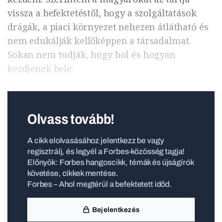
vissza a befektetéstől, hogy a szolgáltatások
drágák, a piaci környezet nehezen átlátható és
nem edukálják kellőképpen a társadalmat.
Sokan nem tudják, hogy hol és hogyan
kezdjenek bele.
Olvass tovább!
A cikk elolvasásához jelentkezz be vagy
regisztrálj, és legyél a Forbes-közösség tagja!
Előnyök: Forbes hangoscikk, témák és újságírók
követése, cikkek mentése.
Forbes – Ahol megtérül a befektetett időd.
Bejelentkezés