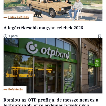
Listák és Extrák
A legértékesebb magyar celebek 2026
1 perc
Befektetés
Romlott az OTP profitja, de messze nem ez a
legfontosabb: erre érdemes figyelniük a