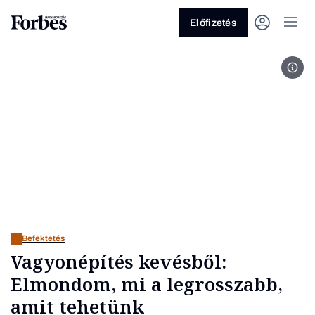
Előfizetés
Fotó
Vagy fedezze fel a következő
témákat
Üzlet
Pénz
Zöld
Legyél jobb!
Befektetés
Vagyonépítés kevésből:
Elmondom, mi a legrosszabb,
amit tehetünk