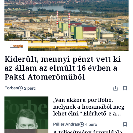
Energia
Kiderült, mennyi pénzt vett ki
az állam az elmúlt 16 évben a
Paksi Atomerőműből
Forbes
2 perc
„Van akkora portfólió,
melynek a hozamából meg
lehet élni.” Elérhető-e a
passzív jövedelem és az
Péller András
4 perc
anyagi függetlenség?
A teljesítmény árnyoldala –