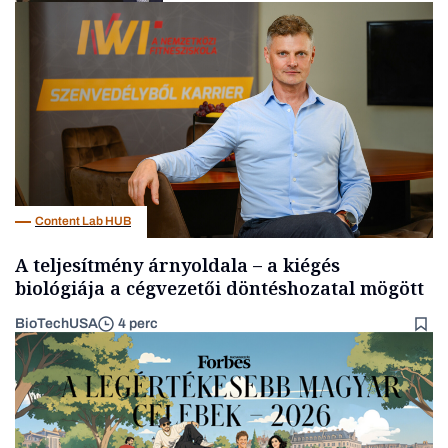
Befektetés
Content Lab HUB
A teljesítmény árnyoldala – a kiégés
biológiája a cégvezetői döntéshozatal mögött
BioTechUSA
4 perc