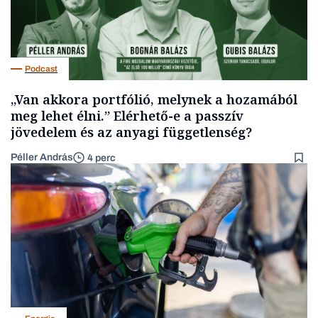
Podcast
„Van akkora portfólió, melynek a hozamából
meg lehet élni.” Elérhető-e a passzív
jövedelem és az anyagi függetlenség?
Péller András
4 perc