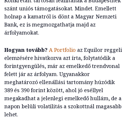
Konkrétan: tartósan leállítanák a Budapestnek
szánt uniós támogatásokat. Mindet. Emellett
holnap a kamatról is dönt a Magyar Nemzeti
Bank, ez is megmozgathatja majd az
árfolyamokat.
Hogyan tovább?
A Portfolio
az Equilor reggeli
elemzésére hivatkozva azt írta, folytatódik a
forintgyengülés, már az emelkedő trendvonal
felett jár az árfolyam. Ugyanakkor
meghatározó ellenállási tartomány húzódik
389 és 390 forint között, ahol jó eséllyel
megakadhat a jelenlegi emelkedő hullám, de a
napon belüli volatilitás a szokottnál magasabb
lehet.