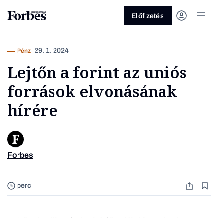
Előfizetés
29. 1. 2024
Pénz
Lejtőn a forint az uniós
források elvonásának
hírére
Vagy fedezze fel a következő
témákat
Forbes
Europe
Üzlet
Pénz
Zöld
Legyél jobb!
perc