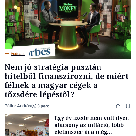
Podcast
Nem jó stratégia pusztán
hitelből finanszírozni, de miért
félnek a magyar cégek a
tőzsdére lépéstől?
Péller András
3 perc
Egy évtizede nem volt ilyen
alacsony az infláció, több
élelmiszer ára még