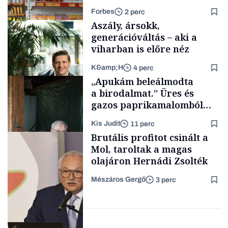
rohamosan csökken is
Forbes
2 perc
Aszály, ársokk,
generációváltás – aki a
viharban is előre néz
K&amp;H
4 perc
Makro
„Apukám beleálmodta
a birodalmat.” Üres és
gazos paprikamalomból
lett az igazi családi
Kis Judit
11 perc
fűszersztori
TÁMOGATÓI
Brutális profitot csinált a
TARTALOM
Mol, taroltak a magas
olajáron Hernádi Zsolték
Mészáros Gergő
3 perc
Családi
vállalkozások