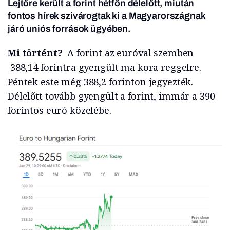
Lejtőre került a forint hétfőn délelőtt, miután
fontos hírek szivárogtak ki a Magyarországnak
járó uniós források ügyében.
Mi történt?
A forint az euróval szemben
388,14 forintra gyengült ma kora reggelre.
Péntek este még 388,2 forinton jegyezték.
Délelőtt tovább gyengült a forint, immár a 390
forintos euró közelébe.