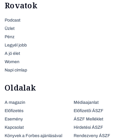
Rovatok
Podcast
Üzlet
Pénz
Legyél jobb
A jó élet
Women
Napi címlap
Oldalak
A magazin
Médiaajanlat
Előfizetés
Előfizetői ÁSZF
Esemény
ÁSZF Melléklet
Kapcsolat
Hirdetési ÁSZF
Könyvek a Forbes ajánlásával
Rendezveny ÁSZF