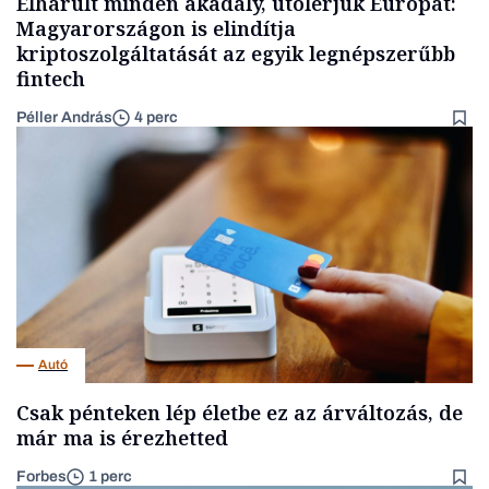
Elhárult minden akadály, utolérjük Európát:
Magyarországon is elindítja
kriptoszolgáltatását az egyik legnépszerűbb
fintech
Péller András
4 perc
Autó
Csak pénteken lép életbe ez az árváltozás, de
már ma is érezhetted
Forbes
1 perc