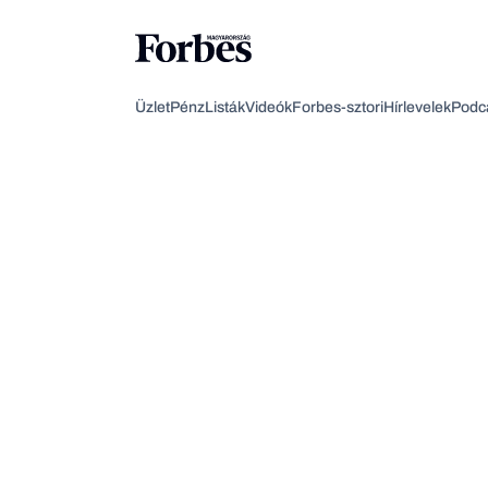
Üzlet
Pénz
Listák
Videók
Forbes-sztori
Hírlevelek
Podc