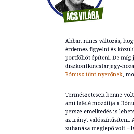
Abban nincs változás, hog
érdemes figyelni és közülü
portfóliót építeni. De míg
diszkontkincstárjegy-hoz
Bónusz tűnt nyerőnek
, mo
Természetesen benne volt
ami lefelé mozdítja a Bónu
persze emelkedés is lehetet
az irányt valószínűsíteni.
zuhanása meglepő volt – l