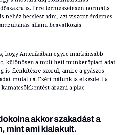
dőszakra is. Erre természetesen normális
is nehéz becslést adni, azt viszont érdemes
zamzuhanás állami beavatkozás
tás, hogy Amerikában egyre markánsabb
c, különösen a múlt heti munkerőpiaci adat
g is élénkítésre szorul, amire a gyászos
at mutat rá. Ezért nálunk is elkezdett a
 kamatcsökkentést árazni a piac.
dokolna akkor szakadást a
 mint ami kialakult.