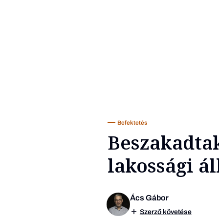
Befektetés
Beszakadta
lakossági á
Ács Gábor
Szerző követése