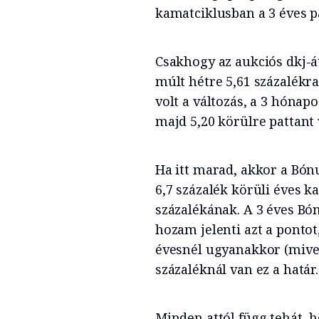
kamatciklusban a 3 éves pa
Csakhogy az aukciós dkj-át
múlt hétre 5,61 százalékr
volt a változás, a 3 hónap
majd 5,20 körülre pattant 
Ha itt marad, akkor a Bó
6,7 százalék körüli éves k
százalékának. A 3 éves Bón
hozam jelenti azt a pontot
évesnél ugyanakkor (mive
százaléknál van ez a határ.
Minden attól függ tehát,