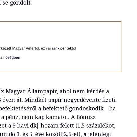
 se gondolt.
kezett Magyar Pétertől, ez vár ránk péntektől
t a hőségben
Fix Magyar Állampapír, ahol nem kérdés a
 3 éven át. Mindkét papír negyedévente fizeti
befektetéséről a befektető gondoskodik – ha
ll a pénz, nem kap kamatot. A Bónusz
et a 3 havi dkj-hozam felett (1,5 százalékot,
midő 3. és 5. éve között 2,5-et), a jelenlegi