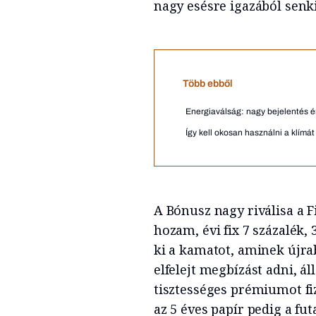
nagy esésre igazából senki
Több ebből
Energiaválság: nagy bejelentés ér
Így kell okosan használni a klímá
A Bónusz nagy riválisa a 
hozam, évi fix 7 százalék,
ki a kamatot, aminek újra
elfelejt megbízást adni, á
tisztességes prémiumot fiz
az 5 éves papír pedig a futa