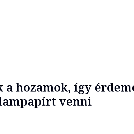
k a hozamok, így érdem
llampapírt venni