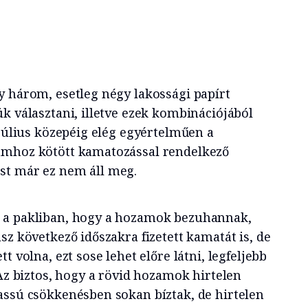
y három, esetleg négy lakossági papírt
k választani, illetve ezek kombinációjából
 július közepéig elég egyértelműen a
amhoz kötött kamatozással rendelkező
st már ez nem áll meg.
 a pakliban, hogy a hozamok bezuhannak,
sz következő időszakra fizetett kamatát is, de
t volna, ezt sose lehet előre látni, legfeljebb
 Az biztos, hogy a rövid hozamok hirtelen
assú csökkenésben sokan bíztak, de hirtelen