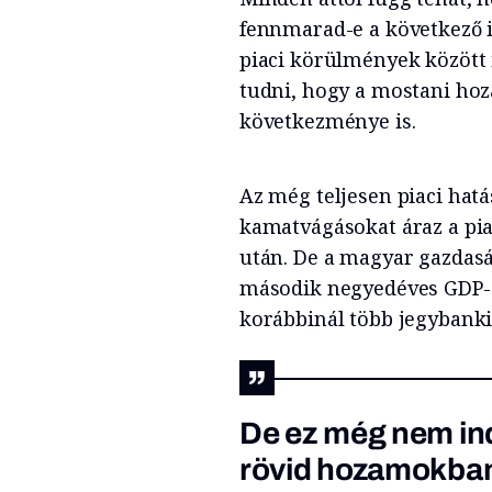
fennmarad-e a következő i
piaci körülmények között 
tudni, hogy a mostani ho
következménye is.
Az még teljesen piaci ha
kamatvágásokat áraz a pia
után. De a magyar gazdasá
második negyedéves GDP-ad
korábbinál több jegybanki
De ez még nem in
rövid hozamokban,