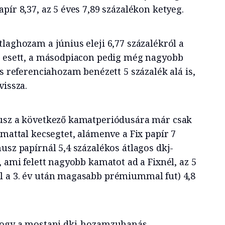
pír 8,37, az 5 éves 7,89 százalékon ketyeg.
laghozam a június eleji 6,77 százalékról a
a esett, a másodpiacon pedig még nagyobb
os referenciahozam benézett 5 százalék alá is,
vissza.
nusz a következő kamatperiódusára már csak
amattal kecsegtet, alámenve a Fix papír 7
usz papírnál 5,4 százalékos átlagos dkj-
, ami felett nagyobb kamatot ad a Fixnél, az 5
l a 3. év után magasabb prémiummal fut) 4,8
 hogy a mostani dkj-hozamzuhanás