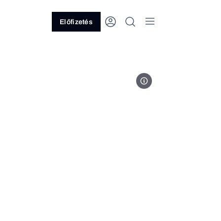
Előfizetés
Fotó: Magyar Államkincstár