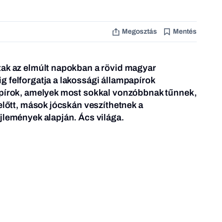
Megosztás
Mentés
tak az elmúlt napokban a rövid magyar
 felforgatja a lakossági állampapírok
apírok, amelyek most sokkal vonzóbbnak tűnnek,
zelőtt, mások jócskán veszíthetnek a
jlemények alapján. Ács világa.