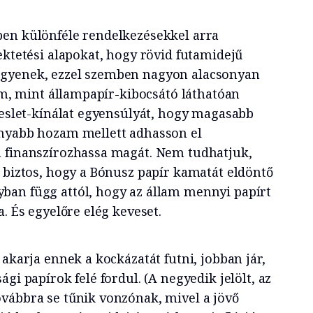
ben különféle rendelkezésekkel arra
ektetési alapokat, hogy rövid futamidejű
gyenek, ezzel szemben nagyon alacsonyan
lam, mint állampapír-kibocsátó láthatóan
ereslet-kínálat egyensúlyát, hogy magasabb
onyabb hozam mellett adhasson el
n finanszírozhassa magát. Nem tudhatjuk,
z biztos, hogy a Bónusz papír kamatát eldöntő
ban függ attól, hogy az állam mennyi papírt
a. És egyelőre elég keveset.
 akarja ennek a kockázatát futni, jobban jár,
gi papírok felé fordul. (A negyedik jelölt, az
vábbra se tűnik vonzónak, mivel a jövő