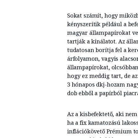
Sokat számít, hogy miköz
kényszerítik például a bef
magyar állampapírokat ve
tartják a kínálatot. Az ál
tudatosan borítja fel a k
árfolyamon, vagyis alacs
állampapírokat, olcsóbba
hogy ez meddig tart, de a
3 hónapos dkj-hozam nagy
dob ebből a papírból piacr
Az a kisbefektető, aki nem
ha a fix kamatozású lakossá
inflációkövető Prémium to