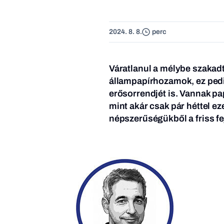
2024. 8. 8.
perc
Váratlanul a mélybe szakad
állampapírhozamok, ez pedig
erősorrendjét is. Vannak p
mint akár csak pár héttel e
népszerűségükből a friss fe