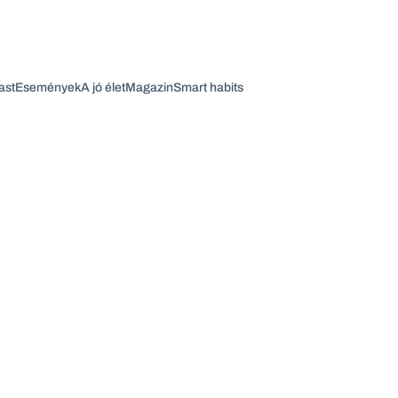
ast
Események
A jó élet
Magazin
Smart habits
Vagy fedezze fel a következő témákat
Üzlet
Pénz
Zöld
Legyél jobb!