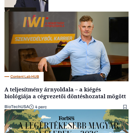
Befektetés
Content Lab HUB
A teljesítmény árnyoldala – a kiégés
biológiája a cégvezetői döntéshozatal mögött
BioTechUSA
4 perc