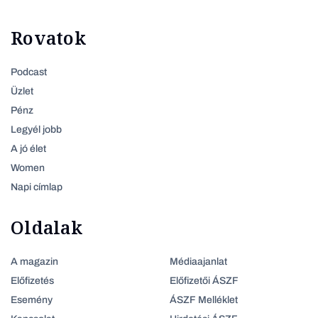
Rovatok
Podcast
Üzlet
Pénz
Legyél jobb
A jó élet
Women
Napi címlap
Oldalak
A magazin
Médiaajanlat
Előfizetés
Előfizetői ÁSZF
Esemény
ÁSZF Melléklet