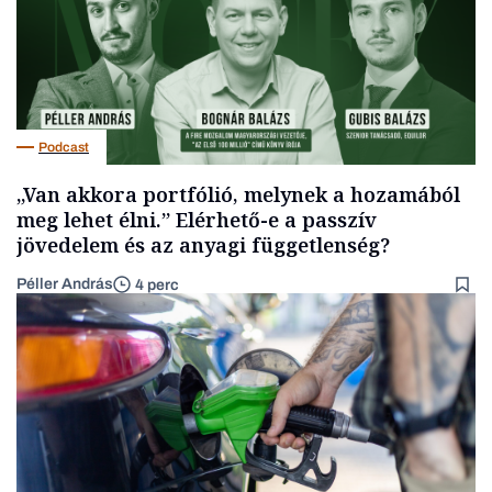
Podcast
„Van akkora portfólió, melynek a hozamából
meg lehet élni.” Elérhető-e a passzív
jövedelem és az anyagi függetlenség?
Péller András
4 perc