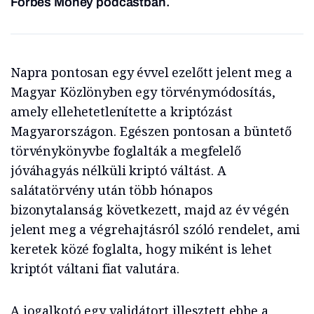
Forbes Money podcastban.
Napra pontosan egy évvel ezelőtt jelent meg a
Magyar Közlönyben egy törvénymódosítás,
amely ellehetetlenítette a kriptózást
Magyarországon. Egészen pontosan a büntető
törvénykönyvbe foglalták a megfelelő
jóváhagyás nélküli kriptó váltást. A
salátatörvény után több hónapos
bizonytalanság következett, majd az év végén
jelent meg a végrehajtásról szóló rendelet, ami
keretek közé foglalta, hogy miként is lehet
kriptót váltani fiat valutára.
A jogalkotó egy validátort illesztett ebbe a