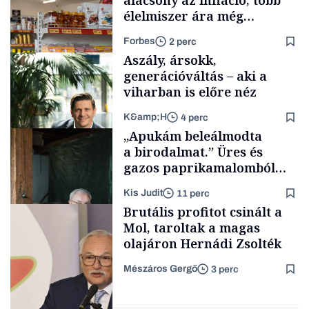
alacsony az infláció, több
élelmiszer ára még
rohamosan csökken is
Forbes
2 perc
Aszály, ársokk,
generációváltás – aki a
viharban is előre néz
K&amp;H
4 perc
Makro
„Apukám beleálmodta
a birodalmat.” Üres és
gazos paprikamalomból
lett az igazi családi
Kis Judit
11 perc
fűszersztori
TÁMOGATÓI
Brutális profitot csinált a
TARTALOM
Mol, taroltak a magas
olajáron Hernádi Zsolték
Mészáros Gergő
3 perc
Családi
vállalkozások