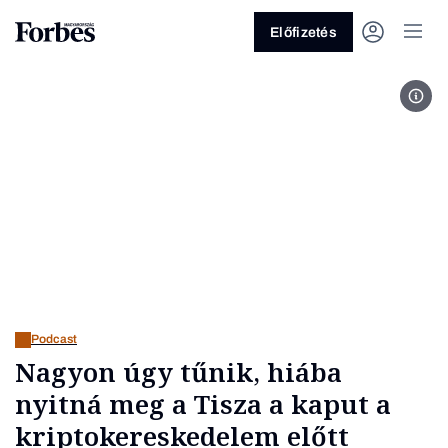
Előfizetés
For
Vagy fedezze fel a következő
témákat
Üzlet
Pénz
Zöld
Legyél jobb!
Podcast
Nagyon úgy tűnik, hiába
nyitná meg a Tisza a kaput a
kriptokereskedelem előtt