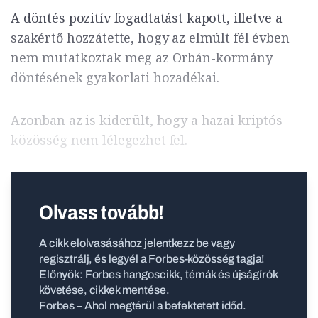
A döntés pozitív fogadtatást kapott, illetve a
szakértő hozzátette, hogy az elmúlt fél évben
nem mutatkoztak meg az Orbán-kormány
döntésének gyakorlati hozadékai.
Azonban az is kiderült, hogy a hazai kriptós
közösség nem lélegezhet fel.
Olvass tovább!
A cikk elolvasásához jelentkezz be vagy
regisztrálj, és legyél a Forbes-közösség tagja!
Előnyök: Forbes hangoscikk, témák és újságírók
követése, cikkek mentése.
Forbes – Ahol megtérül a befektetett időd.