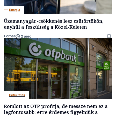
Energia
Üzemanyagár-csökkenés lesz csütörtökön,
enyhül a feszültség a Közel-Keleten
Forbes
2 perc
Befektetés
Romlott az OTP profitja, de messze nem ez a
legfontosabb: erre érdemes figyelniük a