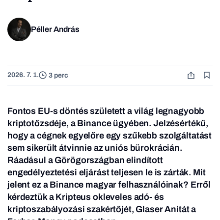
Péller András
2026. 7. 1.
3 perc
Fontos EU-s döntés született a világ legnagyobb
kriptotőzsdéje, a Binance ügyében. Jelzésértékű,
hogy a cégnek egyelőre egy szűkebb szolgáltatást
sem sikerült átvinnie az uniós bürokrácián.
Ráadásul a Görögországban elindított
engedélyeztetési eljárást teljesen le is zárták. Mit
jelent ez a Binance magyar felhasználóinak? Erről
kérdeztük a Kripteus okleveles adó- és
kriptoszabályozási szakértőjét, Glaser Anitát a