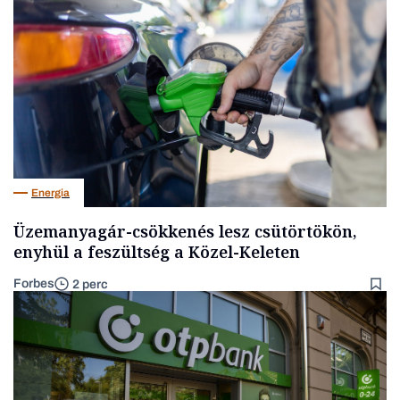
Energia
Üzemanyagár-csökkenés lesz csütörtökön,
enyhül a feszültség a Közel-Keleten
Forbes
2 perc