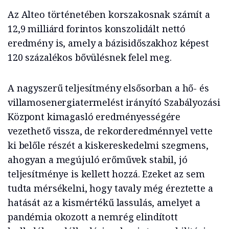
Az Alteo történetében korszakosnak számít a
12,9 milliárd forintos konszolidált nettó
eredmény is, amely a bázisidőszakhoz képest
120 százalékos bővülésnek felel meg.
A nagyszerű teljesítmény elsősorban a hő- és
villamosenergiatermelést irányító Szabályozási
Központ kimagasló eredményességére
vezethető vissza, de rekorderedménnyel vette
ki belőle részét a kiskereskedelmi szegmens,
ahogyan a megújuló erőművek stabil, jó
teljesítménye is kellett hozzá. Ezeket az sem
tudta mérsékelni, hogy tavaly még éreztette a
hatását az a kismértékű lassulás, amelyet a
pandémia okozott a nemrég elindított