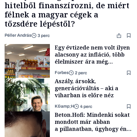
hitelből finanszírozni, de miért
félnek a magyar cégek a
tőzsdére lépéstől?
Péller András
3 perc
Egy évtizede nem volt ilyen
alacsony az infláció, több
élelmiszer ára még
rohamosan csökken is
Forbes
2 perc
Aszály, ársokk,
generációváltás – aki a
viharban is előre néz
K&amp;H
4 perc
Makro
Beton.Hofi: Mindenki sokat
mondott már abban
a pillanatban, úgyhogy én
a legsarkosabb