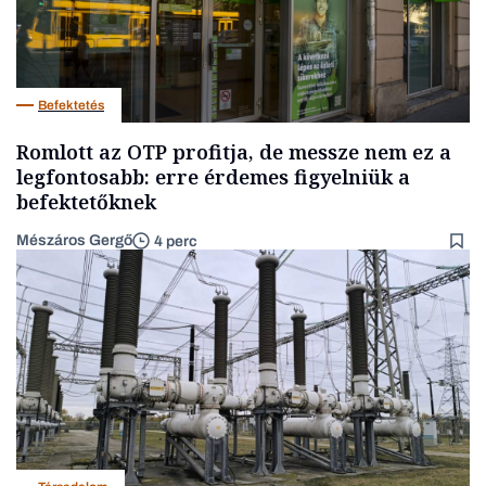
Befektetés
Romlott az OTP profitja, de messze nem ez a
legfontosabb: erre érdemes figyelniük a
befektetőknek
Mészáros Gergő
4 perc