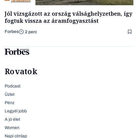
Társadalom
Jól vizsgázott az ország válsághelyzetben, így
fogtuk vissza az áramfogyasztást
Forbes
2 perc
Rovatok
Podcast
Üzlet
Pénz
Legyél jobb
A jó élet
Women
Napi címlap