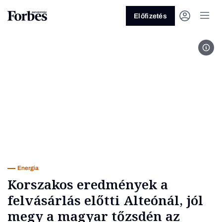
Előfizetés
id. 
Vagy fedezze fel a következő
témákat
Üzlet
Pénz
Zöld
Legyél jobb!
Energia
Korszakos eredmények a
felvásárlás előtti Alteónál, jól
megy a magyar tőzsdén az