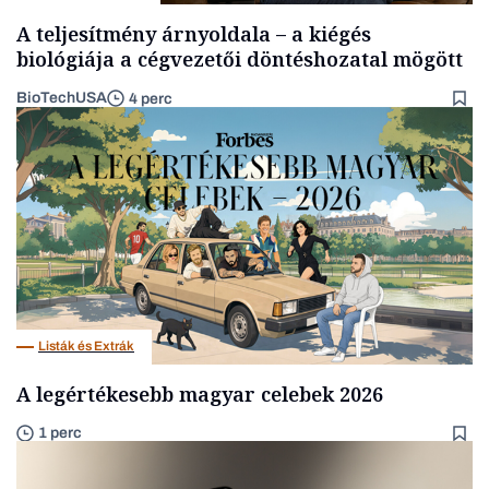
A teljesítmény árnyoldala – a kiégés
biológiája a cégvezetői döntéshozatal mögött
BioTechUSA
4 perc
Listák és Extrák
A legértékesebb magyar celebek 2026
1 perc