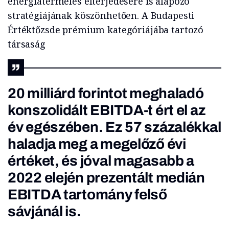
energiatermelés elterjedésére is alapozó
stratégiájának köszönhetően. A Budapesti
Értéktőzsde prémium kategóriájába tartozó
társaság
20 milliárd forintot meghaladó
konszolidált EBITDA-t ért el az
év egészében. Ez 57 százalékkal
haladja meg a megelőző évi
értéket, és jóval magasabb a
2022 elején prezentált medián
EBITDA tartomány felső
sávjánál is.