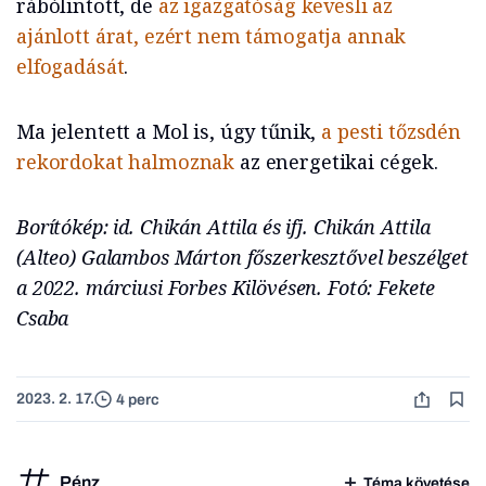
rábólintott, de
az igazgatóság kevesli az
ajánlott árat, ezért nem támogatja annak
elfogadását
.
Ma jelentett a Mol is, úgy tűnik,
a pesti tőzsdén
rekordokat halmoznak
az energetikai cégek.
Borítókép: id. Chikán Attila és ifj. Chikán Attila
(Alteo) Galambos Márton főszerkesztővel beszélget
a 2022. márciusi Forbes Kilövésen. Fotó: Fekete
Csaba
2023. 2. 17.
4 perc
Pénz
Téma követése