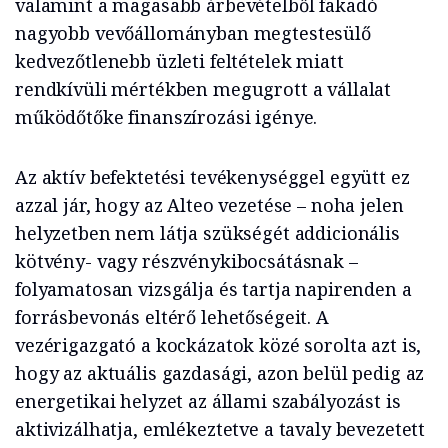
valamint a magasabb árbevételből fakadó
nagyobb vevőállományban megtestesülő
kedvezőtlenebb üzleti feltételek miatt
rendkívüli mértékben megugrott a vállalat
működőtőke finanszírozási igénye.
Az aktív befektetési tevékenységgel együtt ez
azzal jár, hogy az Alteo vezetése – noha jelen
helyzetben nem látja szükségét addicionális
kötvény- vagy részvénykibocsátásnak –
folyamatosan vizsgálja és tartja napirenden a
forrásbevonás eltérő lehetőségeit. A
vezérigazgató a kockázatok közé sorolta azt is,
hogy az aktuális gazdasági, azon belül pedig az
energetikai helyzet az állami szabályozást is
aktivizálhatja, emlékeztetve a tavaly bevezetett