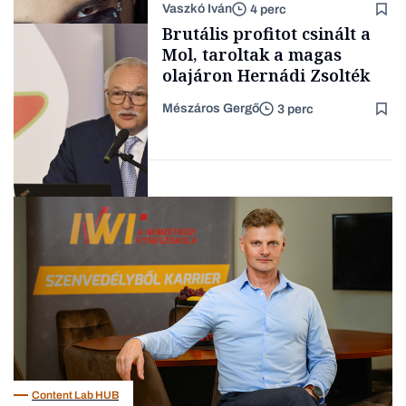
Vaszkó Iván
4 perc
gondolataimat akartam
TÁMOGATÓI
Brutális profitot csinált a
TARTALOM
kimondani
Mol, taroltak a magas
olajáron Hernádi Zsolték
Mészáros Gergő
3 perc
Forbes-sztori
Befektetés
Content Lab HUB