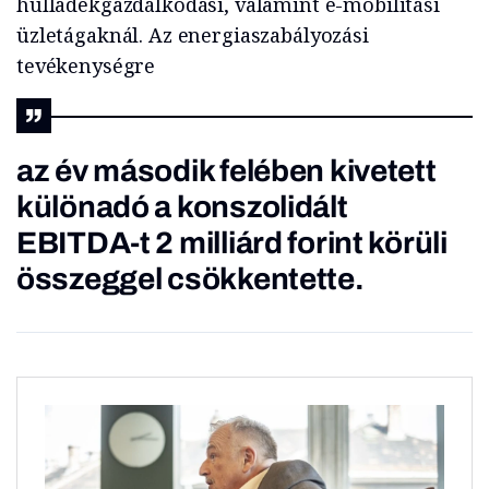
hulladékgazdálkodási, valamint e-mobilitási
üzletágaknál. Az energiaszabályozási
tevékenységre
az év második felében kivetett
különadó a konszolidált
EBITDA-t 2 milliárd forint körüli
összeggel csökkentette.