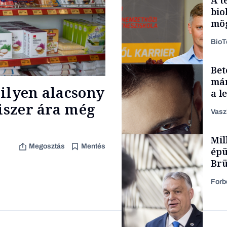
bio
mög
Bio
Bet
Társadalom
már
ilyen alacsony
a l
aka
miszer ára még
Vasz
Mil
Content Lab HUB
Megosztás
Mentés
épü
Brü
nyi
Forb
Forbes-sztori