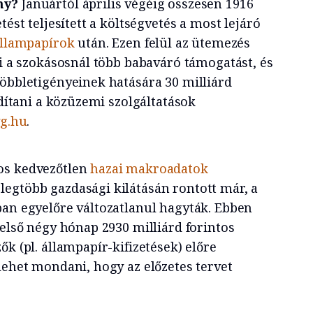
ány?
Januártól április végéig összesen 1916
tést teljesített a költségvetés a most lejáró
llampapírok
után. Ezen felül az ütemezés
ni a szokásosnál több babaváró támogatást, és
többletigényeinek hatására 30 milliárd
rdítani a közüzemi szolgáltatások
g.hu
.
os kedvezőtlen
hazai makroadatok
egtöbb gazdasági kilátásán rontott már, a
ban egyelőre változatlanul hagyták. Ebben
 első négy hónap 2930 milliárd forintos
ők (pl. állampapír-kifizetések) előre
lehet mondani, hogy az előzetes tervet