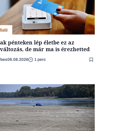
Autó
ak pénteken lép életbe ez az
változás, de már ma is érezhetted
rbes
06.08.2026
1 perc