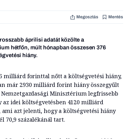
Megosztás
Mentés
osszabb áprilisi adatát közölte a
ium hétfőn, múlt hónapban összesen 376
ségvetési hiány.
 milliárd forinttal nőtt a költségvetési hiány,
an már 2930 milliárd forint hiány összegyűlt
i a Nemzetgazdasági Minisztérium legfrissebb
 az idei költségvetésben 4120 milliárd
i, ami azt jelenti, hogy a költségvetési hiány
l 70,9 százalékánál tart.