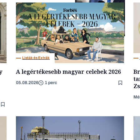
Politika
Listák és Extrák
y
A legértékesebb magyar celebek 2026
Br
ta
05.08.2026
1 perc
Zs
Mé