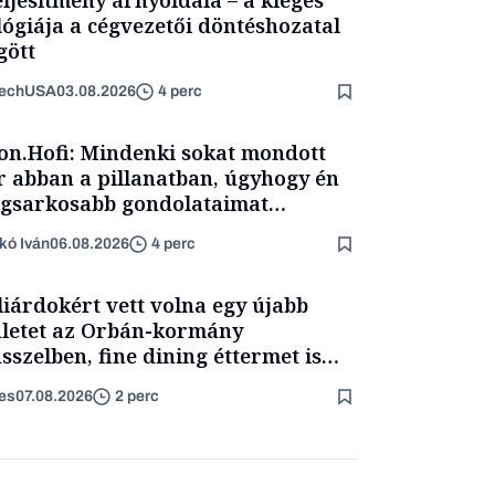
lógiája a cégvezetői döntéshozatal
ött
TechUSA
03.08.2026
4 perc
on.Hofi: Mindenki sokat mondott
 abban a pillanatban, úgyhogy én
egsarkosabb gondolataimat
rtam kimondani
kó Iván
06.08.2026
4 perc
liárdokért vett volna egy újabb
letet az Orbán-kormány
sszelben, fine dining éttermet is
tottak volna benne
es
07.08.2026
2 perc