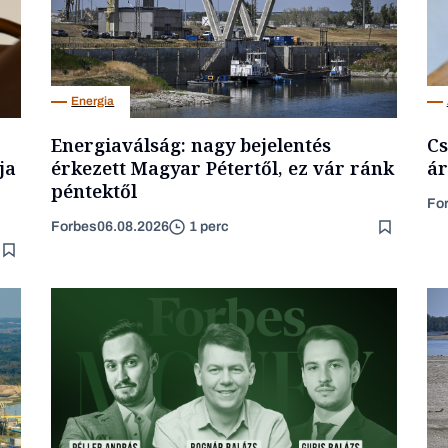
Energia
Energiaválság: nagy bejelentés
Cs
ja
érkezett Magyar Pétertől, ez vár ránk
ár
péntektől
Fo
Forbes
06.08.2026
1 perc