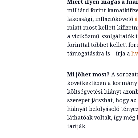
Miért ilyen magas a hi
milliárd forint kamatkifize
lakossági, inflációkövető
á
miatt most kellett kifizet
a víziközmű-szolgáltatók 
forinttal többet kellett fo
támogatására is – írja a
hv
Mi jöhet most?
A sorozat
következtében a kormány l
költségvetési hiányt azon
szerepet játszhat, hogy az
hiányát befolyásoló tényez
láthatóak voltak, így még 
tartják.