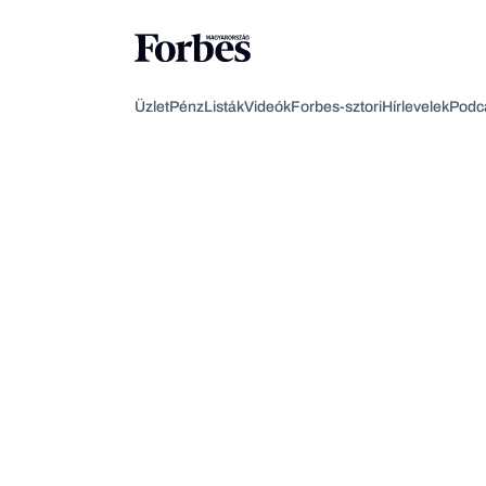
Üzlet
Pénz
Listák
Videók
Forbes-sztori
Hírlevelek
Podc