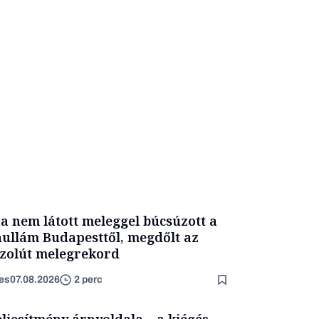
a nem látott meleggel búcsúzott a
ullám Budapesttől, megdőlt az
zolút melegrekord
es
07.08.2026
2 perc
eljesítmény árnyoldala – a kiégés