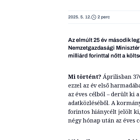
2025. 5. 12.
2 perc
Az elmúlt 25 év második legr
Nemzetgazdasági Minisztér
milliárd forinttal nőtt a költ
Mi történt?
Áprilisban 376
ezzel az év első harmadáb
az éves célból – derült k
adatközléséből. A kormány
forintos hiánycélt jelölt k
négy hónap után az éves cé