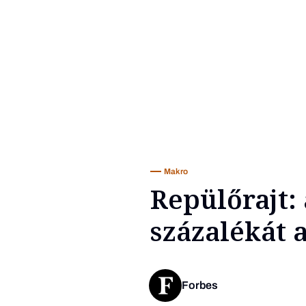
Makro
Repülőrajt: 
százalékát 
Forbes