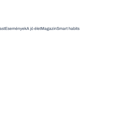
ast
Események
A jó élet
Magazin
Smart habits
Vagy fedezze fel a következő témákat
Üzlet
Pénz
Zöld
Legyél jobb!