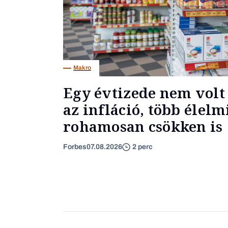
Makro
Egy évtizede nem volt 
az infláció, több élel
rohamosan csökken is
Forbes
07.08.2026
2 perc