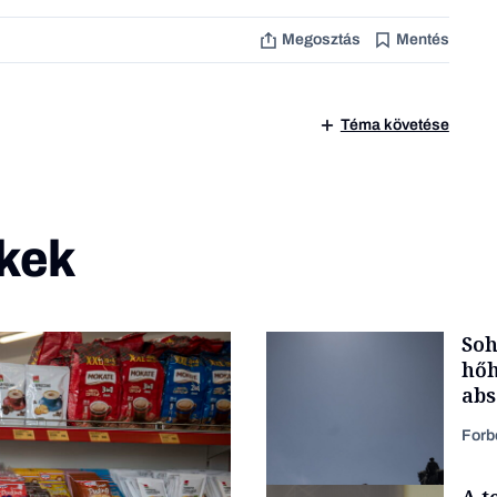
Megosztás
Mentés
Téma követése
kek
Soh
hőh
abs
Forb
A t