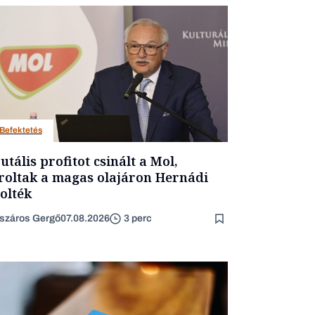
Befektetés
utális profitot csinált a Mol,
roltak a magas olajáron Hernádi
olték
száros Gergő
07.08.2026
3 perc