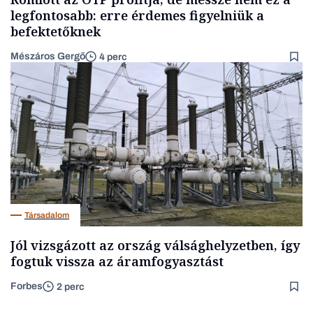
legfontosabb: erre érdemes figyelniük a
befektetőknek
Mészáros Gergő
4 perc
Társadalom
Jól vizsgázott az ország válsághelyzetben, így
fogtuk vissza az áramfogyasztást
Forbes
2 perc