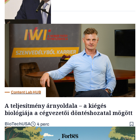
vállalkozások
Befektetés
Content Lab HUB
A teljesítmény árnyoldala – a kiégés
biológiája a cégvezetői döntéshozatal mögött
BioTechUSA
4 perc