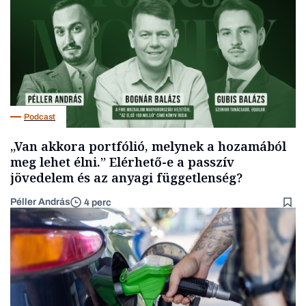
Podcast
„Van akkora portfólió, melynek a hozamából
meg lehet élni.” Elérhető-e a passzív
jövedelem és az anyagi függetlenség?
Péller András
4 perc