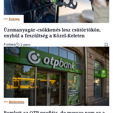
Energia
Üzemanyagár-csökkenés lesz csütörtökön,
enyhül a feszültség a Közel-Keleten
Forbes
2 perc
Befektetés
Romlott az OTP profitja, de messze nem ez a