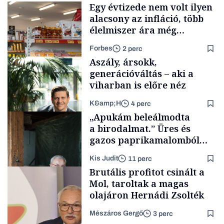
Egy évtizede nem volt ilyen
alacsony az infláció, több
élelmiszer ára még
rohamosan csökken is
Forbes
2 perc
Aszály, ársokk,
generációváltás – aki a
viharban is előre néz
K&amp;H
4 perc
Makro
„Apukám beleálmodta
a birodalmat.” Üres és
gazos paprikamalomból
lett az igazi családi
Kis Judit
11 perc
fűszersztori
TÁMOGATÓI
Brutális profitot csinált a
TARTALOM
Mol, taroltak a magas
olajáron Hernádi Zsolték
Mészáros Gergő
3 perc
Családi