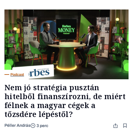
Podcast
Nem jó stratégia pusztán
hitelből finanszírozni, de miért
félnek a magyar cégek a
tőzsdére lépéstől?
Péller András
3 perc