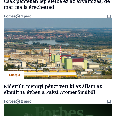
Csak pénteken lép életbe ez az árváltozás, de
már ma is érezhetted
Forbes
1 perc
Energia
Kiderült, mennyi pénzt vett ki az állam az
elmúlt 16 évben a Paksi Atomerőműből
Forbes
2 perc