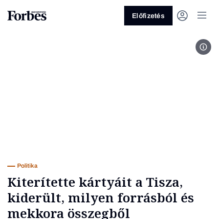
Előfizetés
Fot
Vagy fedezze fel a következő
témákat
Üzlet
Pénz
Zöld
Legyél jobb!
Politika
Kiterítette kártyáit a Tisza,
kiderült, milyen forrásból és
mekkora összegből