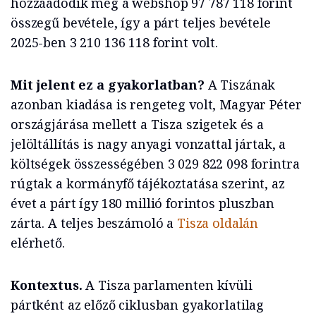
hozzáadódik még a webshop 97 787 118 forint
összegű bevétele, így a párt teljes bevétele
2025-ben 3 210 136 118 forint volt.
Mit jelent ez a gyakorlatban?
A Tiszának
azonban kiadása is rengeteg volt, Magyar Péter
országjárása mellett a Tisza szigetek és a
jelöltállítás is nagy anyagi vonzattal jártak, a
költségek összességében 3 029 822 098 forintra
rúgtak a kormányfő tájékoztatása szerint, az
évet a párt így 180 millió forintos pluszban
zárta. A teljes beszámoló a
Tisza oldalán
elérhető.
Kontextus.
A Tisza parlamenten kívüli
pártként az előző ciklusban gyakorlatilag