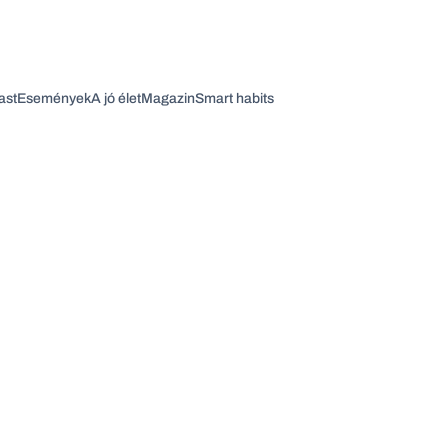
ast
Események
A jó élet
Magazin
Smart habits
Vagy fedezze fel a következő témákat
Üzlet
Pénz
Zöld
Legyél jobb!