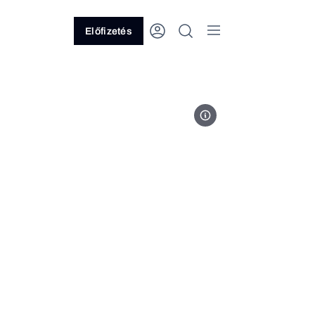
Előfizetés
Fotó: MTI/Kovács Tamás