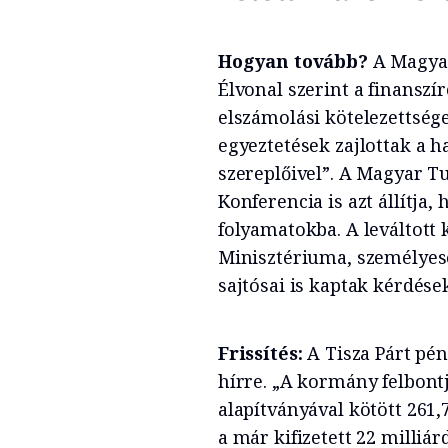
Hogyan tovább?
A Magyar
Élvonal szerint a finanszí
elszámolási kötelezettség
egyeztetések zajlottak a 
szereplőivel”. A Magyar 
Konferencia is azt állítja
folyamatokba. A leváltott
Minisztériuma, személyese
sajtósai is kaptak kérdés
Frissítés:
A Tisza Párt pé
hírre. „A kormány felbont
alapítványával kötött 261,
a már kifizetett 22 milliár