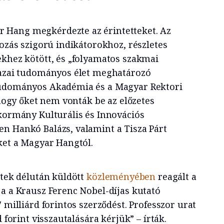
 Hang megkérdezte az érintetteket. Az
rozás szigorú indikátorokhoz, részletes
ekhez kötött, és „folyamatos szakmai
hazai tudományos élet meghatározó
Tudományos Akadémia és a Magyar Rektori
, hogy őket nem vonták be az előzetes
 kormány Kulturális és Innovációs
n Hankó Balázs, valamint a Tisza Párt
eket a Magyar Hangtól.
ntek délután küldött
közleményében
reagált a
ja a Krausz Ferenc Nobel-díjas kutató
7 milliárd forintos szerződést. Professzor urat
d forint visszautalására kérjük” – írták.