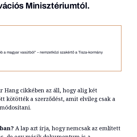
vációs Minisztériumtól.
bb a magyar vasútból” – nemzetközi szakértő a Tisza-kormány
 Hang cikkében az áll, hogy alig két
tt kötötték a szerződést, amit elvileg csak a
 módosítani.
tban?
A lap azt írja, hogy nemcsak az említett
lás, de egy másik dokumentum is a