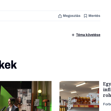
Megosztás
Mentés
Téma követése
kek
Egy
inf
roh
Forb