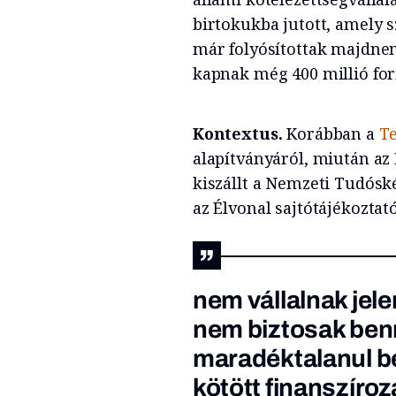
birtokukba jutott, amely s
már folyósítottak majdnem 
kapnak még 400 millió fo
Kontextus.
Korábban a
Te
alapítványáról, miután az 
kiszállt a Nemzeti Tudósk
az Élvonal sajtótájékoztat
nem vállalnak jel
nem biztosak benn
maradéktalanul be
kötött finanszíroz