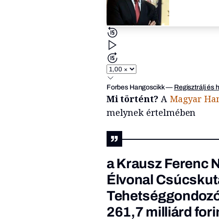
Forbes Hangoscikk
—
Regisztrálj és 
Mi történt?
A
Magyar Ha
melynek értelmében
a Krausz Ferenc N
Élvonal Csúcskut
Tehetséggondozó 
261,7 milliárd for