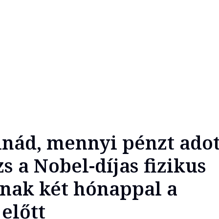
lnád, mennyi pénzt adot
s a Nobel-díjas fizikus
nak két hónappal a
előtt