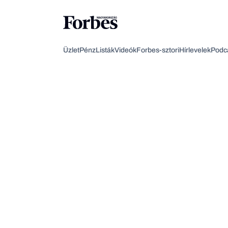
Üzlet
Pénz
Listák
Videók
Forbes-sztori
Hírlevelek
Podc