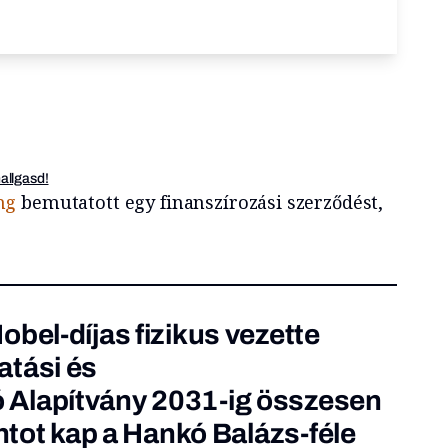
hallgasd!
ng
bemutatott egy finanszírozási szerződést,
obel-díjas fizikus vezette
atási és
Alapítvány 2031-ig összesen
intot kap a Hankó Balázs-féle