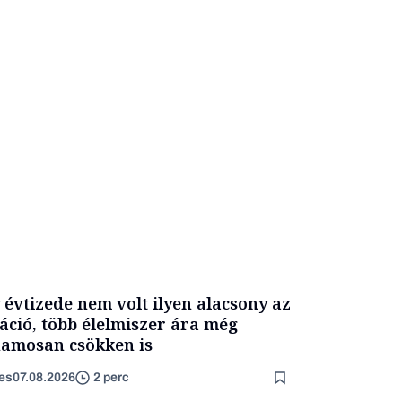
 évtizede nem volt ilyen alacsony az
láció, több élelmiszer ára még
amosan csökken is
es
07.08.2026
2 perc