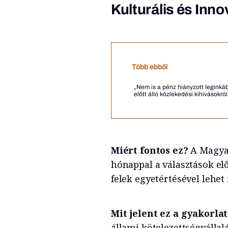
Kulturális és Inno
Több ebből
„Nem is a pénz hiányzott leginká
előtt álló közlekedési kihívásokról
Miért fontos ez?
A Magyar
hónappal a választások elő
felek egyetértésével lehet
Mit jelent ez a gyakorla
állami kötelezettségválla