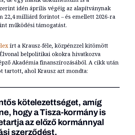
zerint idén április végéig az alapítványnak
22,4 milliárd forintot – és emellett 2026-ra
rint működési támogatást.
lex
írt a Krausz-féle, közpénzzel kitömött
Élvonal belpolitikai okokra hivatkozva
épző Akadémia finanszírozásából. A cikk után
ót tartott, ahol Krausz azt mondta:
entős kötelezettséget, amíg
e, hogy a Tisza-kormány is
tartja az előző kormánnyal
ási szerződést.