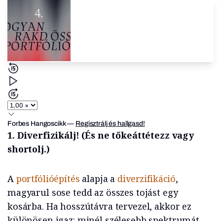
Forbes Hangoscikk
—
Regisztrálj és hallgasd!
1. Diverfizikálj! (És ne tőkeáttétezz vagy
shortolj.)
A
portfólióépítés
alapja a
diverzifikáció
,
magyarul sose tedd az összes tojást egy
kosárba. Ha hosszútávra tervezel, akkor ez
különösen igaz: minél szélesebb spektrumát