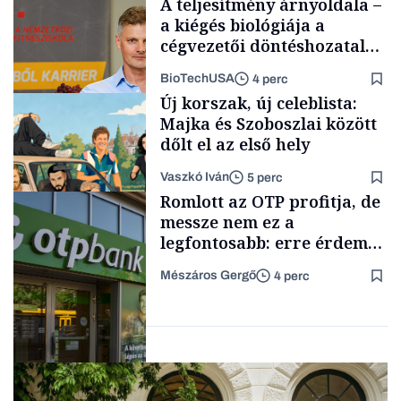
A teljesítmény árnyoldala –
a kiégés biológiája a
cégvezetői döntéshozatal
mögött
BioTechUSA
4 perc
Energia
Új korszak, új celeblista:
Majka és Szoboszlai között
dőlt el az első hely
Vaszkó Iván
5 perc
Content Lab HUB
Romlott az OTP profitja, de
messze nem ez a
legfontosabb: erre érdemes
figyelniük a befektetőknek
Mészáros Gergő
4 perc
Lista
Befektetés