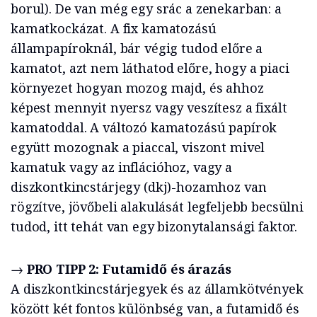
borul). De van még egy srác a zenekarban: a
kamatkockázat. A fix kamatozású
állampapíroknál, bár végig tudod előre a
kamatot, azt nem láthatod előre, hogy a piaci
környezet hogyan mozog majd, és ahhoz
képest mennyit nyersz vagy veszítesz a fixált
kamatoddal. A változó kamatozású papírok
együtt mozognak a piaccal, viszont mivel
kamatuk vagy az inflációhoz, vagy a
diszkontkincstárjegy (dkj)-hozamhoz van
rögzítve, jövőbeli alakulását legfeljebb becsülni
tudod, itt tehát van egy bizonytalansági faktor.
→
PRO TIPP 2: Futamidő és árazás
A diszkontkincstárjegyek és az államkötvények
között két fontos különbség van, a futamidő és