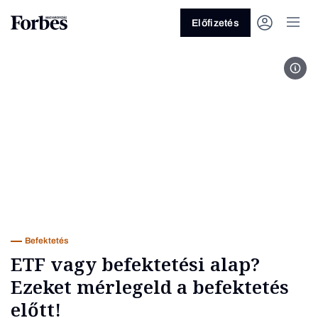
Előfizetés
For
Vagy fedezze fel a következő
témákat
Üzlet
Pénz
Zöld
Legyél jobb!
Befektetés
ETF vagy befektetési alap?
Ezeket mérlegeld a befektetés
előtt!