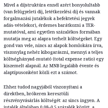
Mivel a díjstruktúra ennél azért bonyolultabb
(van felügyeleti díj, letétkezelési díj és vannak
forgalmazási jutalékok a befektetési jegyek
adás-vételekor), érdemes barátkozni a TER-
mutatóval, ami egyetlen százalékos formában
mutatja meg az alapra terhelt költségeket. Egy
gond van vele, nincs az alapok homlokára írva,
viszonylag nehéz kibogarászni, mennyi a teljes
költséghányad-mutató (total expense ratio) egy
kiszemelt alapnál. Az MNB legalább évente és
alaptípusonként közli ezt a számot.
Ehhez tudod nagyjából viszonyítani a
direktben, brókeren keresztüli
részvényvásárlás költségét: az sincs ingyen. A
jutalék általában 0,08–0,5 százalék között, a