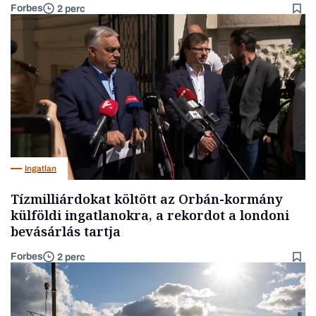
Forbes
2 perc
Ingatlan
Tízmilliárdokat költött az Orbán-kormány
külföldi ingatlanokra, a rekordot a londoni
bevásárlás tartja
Forbes
2 perc