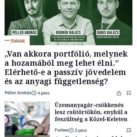
Podcast
„Van akkora portfólió, melynek
a hozamából meg lehet élni.”
Elérhető-e a passzív jövedelem
és az anyagi függetlenség?
Péller András
4 perc
Üzemanyagár-csökkenés
lesz csütörtökön, enyhül a
feszültség a Közel-Keleten
Forbes
2 perc