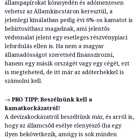
állampapírokat könnyedén és adómentesen
vehetsz az Államkincstáron keresztül, a
jelenlegi kínálatban pedig évi 6%-os kamatot is
bebiztosíthasz magadnak, ami jelentős
védvonalat jelent egy esetleges részvénypiaci
lefordulás ellen is. Ha nem a magyar
államadósságot szeretnéd finanszírozni,
hanem egy másik országét vagy egy cégét, ezt
is megteheted, de itt már az adóterhekkel is
számolni kell.
→
PRO TIPP: Beszélnünk kell a
kamatkockázatról!
A devizakockázatról beszéltünk már, és arról is,
hogy az államcsőd esélye elenyésző (ha egy
ilyen bekövetkezik, amúgy is sok minden