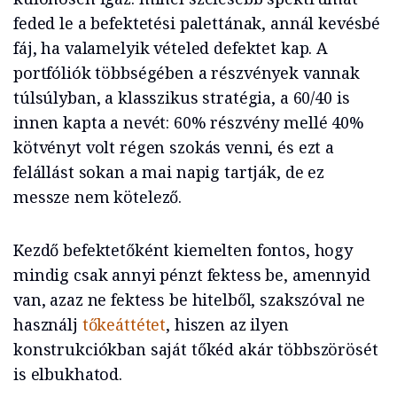
feded le a befektetési palettának, annál kevésbé
fáj, ha valamelyik vételed defektet kap. A
portfóliók többségében a részvények vannak
túlsúlyban, a klasszikus stratégia, a 60/40 is
innen kapta a nevét: 60% részvény mellé 40%
kötvényt volt régen szokás venni, és ezt a
felállást sokan a mai napig tartják, de ez
messze nem kötelező.
Kezdő befektetőként kiemelten fontos, hogy
mindig csak annyi pénzt fektess be, amennyid
van, azaz ne fektess be hitelből, szakszóval ne
használj
tőkeáttétet
, hiszen az ilyen
konstrukciókban saját tőkéd akár többszörösét
is elbukhatod.