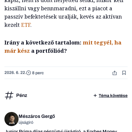
kapsz, nem is dönt helyetted senki, mikor kell
kiszállni vagy bennmaradni, ezt a piacot a
passzív befektetések uralják, kevés az aktívan
kezelt
ETF
.
Irány a következő tartalom:
mit tegyél, ha
már kész
a portfóliód?
2026. 6. 22.
8 perc
Pénz
Téma követése
Mészáros Gergő
újságíró
Junior Prima díjas pénzügyi újságíró, a
Forbes Money