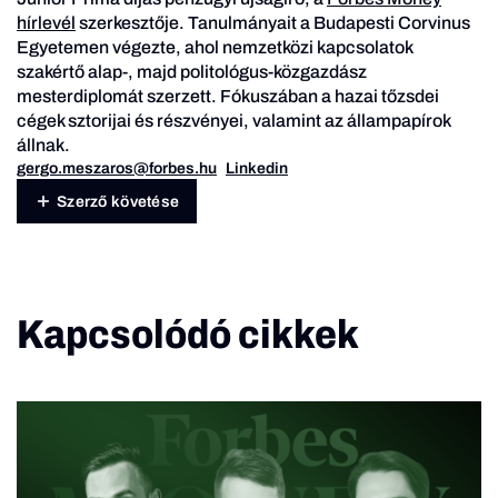
hírlevél
szerkesztője. Tanulmányait a Budapesti Corvinus
Egyetemen végezte, ahol nemzetközi kapcsolatok
szakértő alap-, majd politológus-közgazdász
mesterdiplomát szerzett. Fókuszában a hazai tőzsdei
cégek sztorijai és részvényei, valamint az állampapírok
állnak.
gergo.meszaros@forbes.hu
Linkedin
Szerző követése
Kapcsolódó cikkek