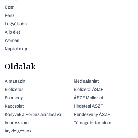
Üzlet
Pénz
Legyél jobb
A jó élet
Women
Napi címlap
Oldalak
A magazin
Médiaajanlat
Előfizetés
Előfizetői ÁSZF
Esemény
ÁSZF Melléklet
Kapcsolat
Hirdetési ÁSZF
Könyvek a Forbes ajánlásával
Rendezveny ÁSZF
Impresszum
Támogatói tartalom
Így dolgozunk