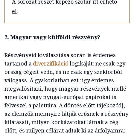
A sorozat részét képező
szótár itt érhető
el
.
2. Magyar vagy külföldi részvény?
Részvényeid kiválasztása során is érdemes
tartanod a
diverzifikáció
logikáját: ne csak egy
ország cégeit vedd, és ne csak egy szektorból
válogass. A gyakorlatban ezt úgy érdemes
megvalósítani, hogy magyar részvények mellé
amerikai vagy nyugat-európai papírokat is
felveszel a palettára. A döntés előtt tájékozódj,
az elemzők mennyire látják erősnek a részvény
kilátásait, milyen kockázatokat látnak a cég
előtt, és milyen célárat adtak ki az árfolyamra: