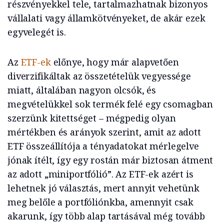
részvényekkel tele, tartalmazhatnak bizonyos
vállalati vagy államkötvényeket, de akár ezek
egyvelegét is.
Az
ETF-ek
előnye, hogy már alapvetően
diverzifikáltak az összetételük vegyessége
miatt, általában nagyon olcsók, és
megvételükkel sok termék felé egy csomagban
szerzünk kitettséget – mégpedig olyan
mértékben és arányok szerint, amit az adott
ETF összeállítója a tényadatokat mérlegelve
jónak ítélt, így egy rostán már biztosan átment
az adott „miniportfólió”. Az ETF-ek azért is
lehetnek jó választás, mert annyit vehetünk
meg belőle a portfóliónkba, amennyit csak
akarunk, így több alap tartásával még tovább