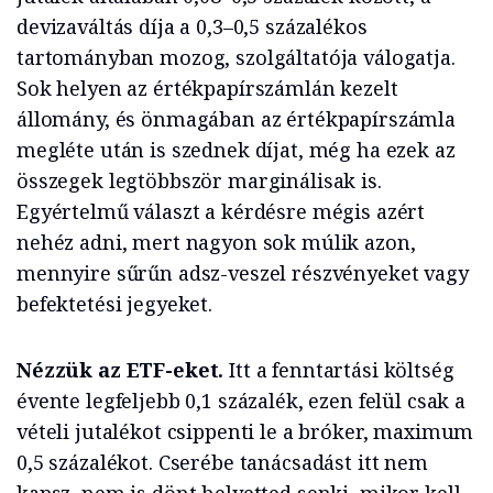
devizaváltás díja a 0,3–0,5 százalékos
tartományban mozog, szolgáltatója válogatja.
Sok helyen az értékpapírszámlán kezelt
állomány, és önmagában az értékpapírszámla
megléte után is szednek díjat, még ha ezek az
összegek legtöbbször marginálisak is.
Egyértelmű választ a kérdésre mégis azért
nehéz adni, mert nagyon sok múlik azon,
mennyire sűrűn adsz-veszel részvényeket vagy
befektetési jegyeket.
Nézzük az ETF-eket.
Itt a fenntartási költség
évente legfeljebb 0,1 százalék, ezen felül csak a
vételi jutalékot csippenti le a bróker, maximum
0,5 százalékot. Cserébe tanácsadást itt nem