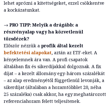
lehet aprózni a kitettségeket, ezzel csökkentve
a kockázatunkat.
→
PRO TIPP: Melyik a drágább: a
részvényalap vagy ha közvetlenül
tőzsdézek?
Először nézzük a
profik által kezelt
befektetési alapokat
, aztán az ETF-eket. A
kényelemnek ára van. A profi csapatok
általában fix és sikerdíjakkal dolgoznak. A fix
díjat – a kezelt állomány egy-három százalékát
– az alap eredményétől függetlenül levonják, a
sikerdíjat (általában a hozamtöbblet 20, néha
25 százaléka) csak akkor, ha egy meghatározott
referenciahozam felett teljesítenek.