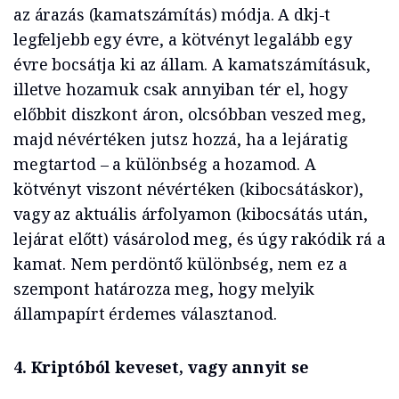
az árazás (kamatszámítás) módja. A dkj-t
legfeljebb egy évre, a kötvényt legalább egy
évre bocsátja ki az állam. A kamatszámításuk,
illetve hozamuk csak annyiban tér el, hogy
előbbit diszkont áron, olcsóbban veszed meg,
majd névértéken jutsz hozzá, ha a lejáratig
megtartod – a különbség a hozamod. A
kötvényt viszont névértéken (kibocsátáskor),
vagy az aktuális árfolyamon (kibocsátás után,
lejárat előtt) vásárolod meg, és úgy rakódik rá a
kamat. Nem perdöntő különbség, nem ez a
szempont határozza meg, hogy melyik
állampapírt érdemes választanod.
4. Kriptóból keveset, vagy annyit se