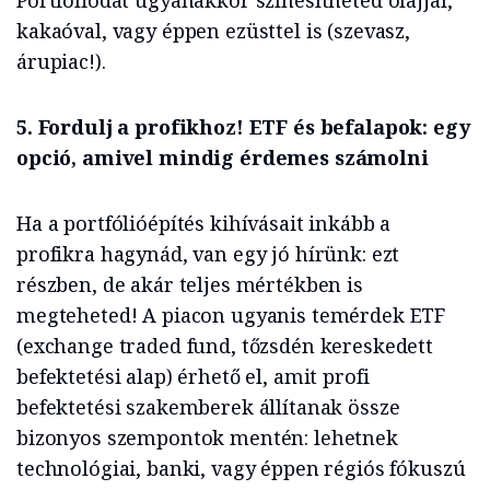
Portfóliódat ugyanakkor színesítheted olajjal,
kakaóval, vagy éppen ezüsttel is (szevasz,
árupiac!).
5. Fordulj a profikhoz! ETF és befalapok: egy
opció, amivel mindig érdemes számolni
Ha a portfólióépítés kihívásait inkább a
profikra hagynád, van egy jó hírünk: ezt
részben, de akár teljes mértékben is
megteheted! A piacon ugyanis temérdek ETF
(exchange traded fund, tőzsdén kereskedett
befektetési alap) érhető el, amit profi
befektetési szakemberek állítanak össze
bizonyos szempontok mentén: lehetnek
technológiai, banki, vagy éppen régiós fókuszú