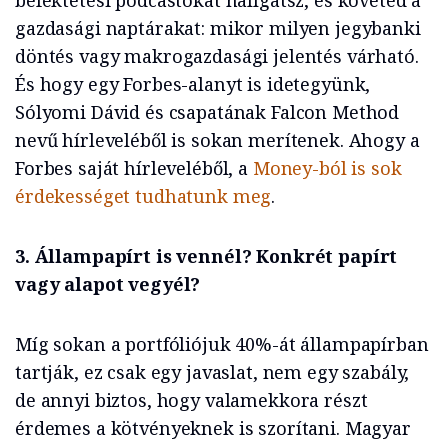
befektetési podcastokat hallgatsz, és követed a
gazdasági naptárakat: mikor milyen jegybanki
döntés vagy makrogazdasági jelentés várható.
És hogy egy Forbes-alanyt is idetegyünk,
Sólyomi Dávid és csapatának Falcon Method
nevű hírleveléből is sokan merítenek. Ahogy a
Forbes saját hírleveléből, a
Money-ból is sok
érdekességet tudhatunk meg
.
3. Állampapírt is vennél? Konkrét papírt
vagy alapot vegyél?
Míg sokan a portfóliójuk 40%-át állampapírban
tartják, ez csak egy javaslat, nem egy szabály,
de annyi biztos, hogy valamekkora részt
érdemes a kötvényeknek is szorítani. Magyar