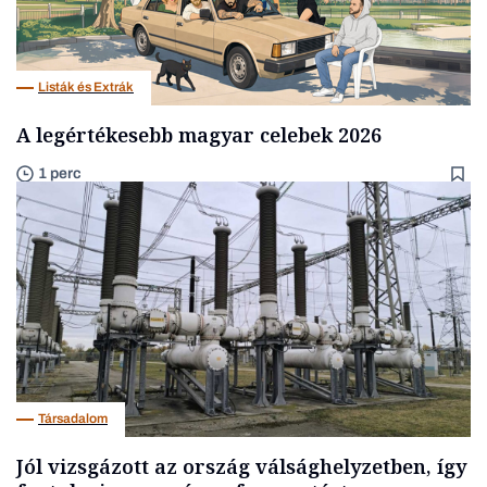
Listák és Extrák
A legértékesebb magyar celebek 2026
1 perc
Társadalom
Jól vizsgázott az ország válsághelyzetben, így