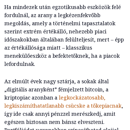
Ha mindezek után egzotikusabb eszközök felé
fordulnál, az arany a legkézenfekvőbb
megoldás, amely a történelmi tapasztalatok
szerint extrém értékálló, nehezebb piaci
időszakokban általában felülteljesít, mert – épp
az értékállósága miatt – klasszikus
menekülőeszköz a befektetőknek, ha a piacok
lefordulnak.
Az elmúlt évek nagy sztárja, a sokak által
„digitális aranyként” fémjelzett bitcoin, a
kriptopiac azonban a
legkockázatosabb,
legkiszámíthatatlanabb csücske a tőkepiacnak
,
így ide csak annyi pénzzel merészkedj, amit
egészen biztosan nem bánsz elveszteni.