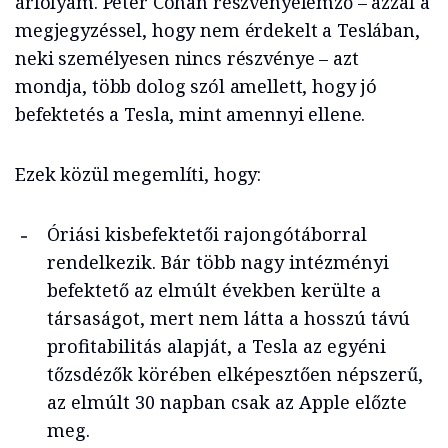
árfolyam. Peter Cohan részvényelemző – azzal a
megjegyzéssel, hogy nem érdekelt a Teslában,
neki személyesen nincs részvénye – azt
mondja, több dolog szól amellett, hogy jó
befektetés a Tesla, mint amennyi ellene.
Ezek közül megemlíti, hogy:
Óriási kisbefektetői rajongótáborral
rendelkezik. Bár több nagy intézményi
befektető az elmúlt években kerülte a
társaságot, mert nem látta a hosszú távú
profitabilitás alapját, a Tesla az egyéni
tőzsdézők körében elképesztően népszerű,
az elmúlt 30 napban csak az Apple előzte
meg.