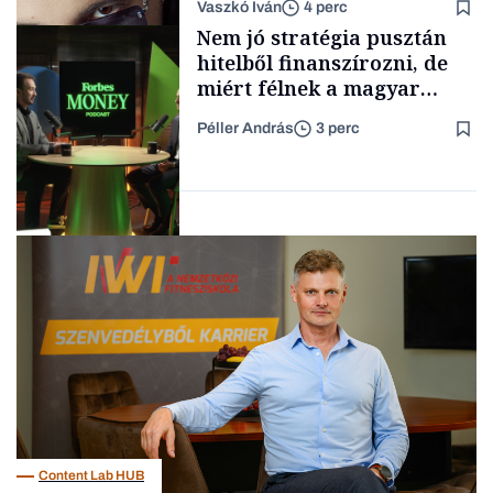
Vaszkó Iván
4 perc
gondolataimat akartam
TÁMOGATÓI
Nem jó stratégia pusztán
TARTALOM
kimondani
hitelből finanszírozni, de
miért félnek a magyar
cégek a tőzsdére lépéstől?
Péller András
3 perc
Forbes-sztori
Podcast
Content Lab HUB