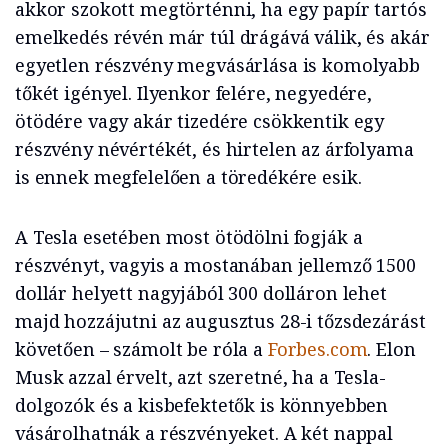
akkor szokott megtörténni, ha egy papír tartós
emelkedés révén már túl drágává válik, és akár
egyetlen részvény megvásárlása is komolyabb
tőkét igényel. Ilyenkor felére, negyedére,
ötödére vagy akár tizedére csökkentik egy
részvény névértékét, és hirtelen az árfolyama
is ennek megfelelően a töredékére esik.
A Tesla esetében most ötödölni fogják a
részvényt, vagyis a mostanában jellemző 1500
dollár helyett nagyjából 300 dolláron lehet
majd hozzájutni az augusztus 28-i tőzsdezárást
követően – számolt be róla a
Forbes.com
. Elon
Musk azzal érvelt, azt szeretné, ha a Tesla-
dolgozók és a kisbefektetők is könnyebben
vásárolhatnák a részvényeket. A két nappal