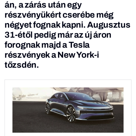
án, a zárás után egy
részvényükért cserébe még
négyet fognak kapni. Augusztus
31-étől pedig már az új áron
forognak majd a Tesla
részvények a New York-i
tőzsdén.