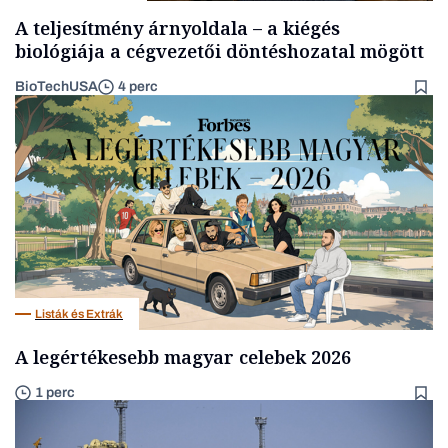
A teljesítmény árnyoldala – a kiégés
biológiája a cégvezetői döntéshozatal mögött
BioTechUSA
4 perc
Listák és Extrák
A legértékesebb magyar celebek 2026
1 perc