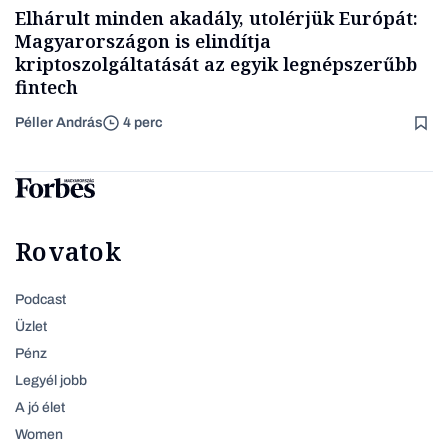
Elhárult minden akadály, utolérjük Európát:
Magyarországon is elindítja
kriptoszolgáltatását az egyik legnépszerűbb
fintech
Péller András
4 perc
Rovatok
Podcast
Üzlet
Pénz
Legyél jobb
A jó élet
Women