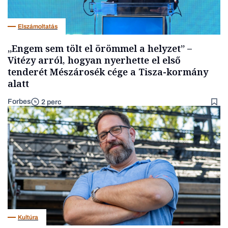
Elszámoltatás
„Engem sem tölt el örömmel a helyzet” –
Vitézy arról, hogyan nyerhette el első
tenderét Mészárosék cége a Tisza-kormány
alatt
Forbes
2 perc
Kultúra