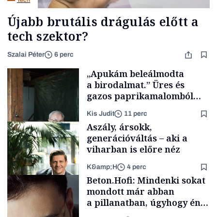
Tech
Újabb brutális drágulás előtt a
tech szektor?
Szalai Péter
6 perc
„Apukám beleálmodta
a birodalmat.” Üres és
gazos paprikamalomból
lett az igazi családi
Kis Judit
11 perc
fűszersztori
Aszály, ársokk,
generációváltás – aki a
viharban is előre néz
K&amp;H
4 perc
Családi
Beton.Hofi: Mindenki sokat
vállalkozások
mondott már abban
a pillanatban, úgyhogy én
a legsarkosabb