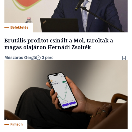
Befektetés
Brutális profitot csinált a Mol, taroltak a
magas olajáron Hernádi Zsolték
Mészáros Gergő
3 perc
Fintech