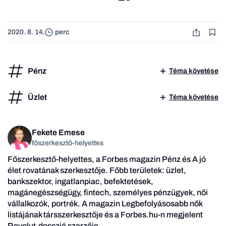
2020. 8. 14.
perc
Pénz
Téma követése
Üzlet
Téma követése
Fekete Emese
főszerkesztő-helyettes
Főszerkesztő-helyettes, a Forbes magazin Pénz és A jó
élet rovatának szerkesztője. Főbb területek: üzlet,
bankszektor, ingatlanpiac, befektetések,
magánegészségügy, fintech, személyes pénzügyek, női
vállalkozók, portrék. A magazin Legbefolyásosabb nők
listájának társszerkesztője és a Forbes.hu-n megjelent
Revolut-dosszié szerzője.