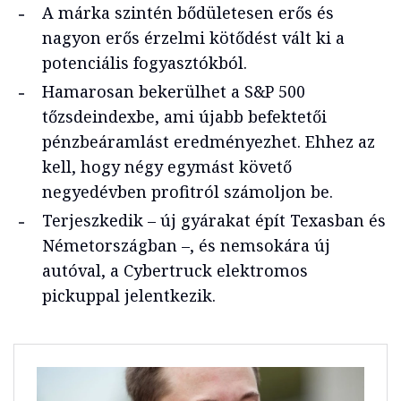
A márka szintén bődületesen erős és
nagyon erős érzelmi kötődést vált ki a
potenciális fogyasztókból.
Hamarosan bekerülhet a S&P 500
tőzsdeindexbe, ami újabb befektetői
pénzbeáramlást eredményezhet. Ehhez az
kell, hogy négy egymást követő
negyedévben profitról számoljon be.
Terjeszkedik – új gyárakat épít Texasban és
Németországban –, és nemsokára új
autóval, a Cybertruck elektromos
pickuppal jelentkezik.