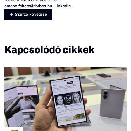
emese.fekete@forbes.hu
Linkedin
Szerző követése
Kapcsolódó cikkek