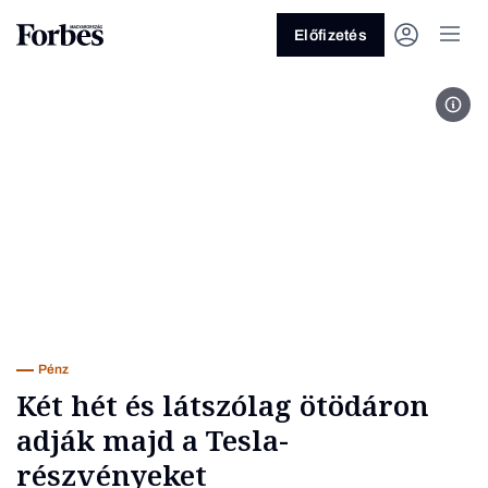
Előfizetés
Forr
Vagy fedezze fel a következő
témákat
Üzlet
Pénz
Zöld
Legyél jobb!
Pénz
Két hét és látszólag ötödáron
adják majd a Tesla-
részvényeket