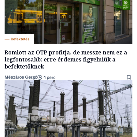
Befektetés
Romlott az OTP profitja, de messze nem ez a
legfontosabb: erre érdemes figyelniük a
befektetőknek
Mészáros Gergő
4 perc