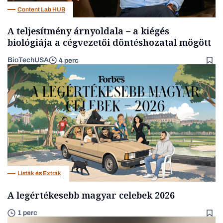
Content Lab HUB
A teljesítmény árnyoldala – a kiégés
biológiája a cégvezetői döntéshozatal mögött
BioTechUSA
4 perc
Listák és Extrák
A legértékesebb magyar celebek 2026
1 perc