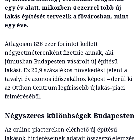
egy év alatt, miközben 4 ezerrel több új
lakás építését tervezik a fővárosban, mint
egy éve.
Átlagosan 826 ezer forintot kellett
négyzetméterenként fizetnie annak, aki
júniusban Budapesten vásárolt új építésű
lakást. Ez 20,9 százalékos növekedést jelent a
tavalyi év azonos időszakához képest – derül ki
az Otthon Centrum legfrissebb újlakás-piaci
felméréséből.
Négyszeres különbségek Budapesten
Az online piactereken elérhető új építésű
lakások hirdetéseinek adatait összegző elemzés