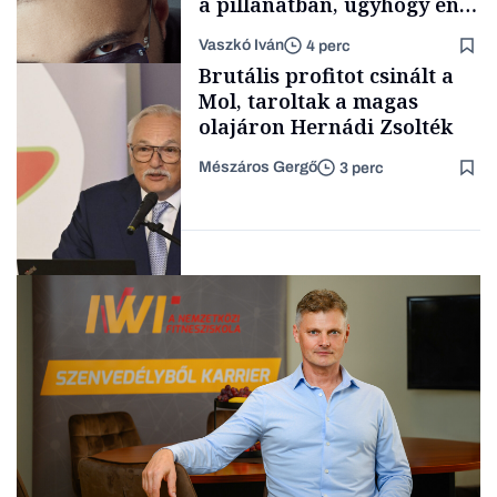
a pillanatban, úgyhogy én
a legsarkosabb
Vaszkó Iván
4 perc
gondolataimat akartam
TÁMOGATÓI
Brutális profitot csinált a
TARTALOM
kimondani
Mol, taroltak a magas
olajáron Hernádi Zsolték
Mészáros Gergő
3 perc
Forbes-sztori
Befektetés