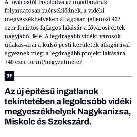
A fővárostól távolodva az ingatlanárak
folyamatosan mérséklődnek, a vidéki
megyeszékhelyeken átlagosan jellemző 427
ezer forintos fajlagos lakásár a fővárosi érték
nagyjából fele. A legdrágább vidéki városok
újlakás-árai a külső pesti kerületek átlagárával
egyeznek meg: a legdrágább projekt lakására
740 ezer forint/négyzetméter.
Az új építésű ingatlanok
tekintetében a legolcsóbb vidéki
megyeszékhelyek Nagykanizsa,
Miskolc és Szekszárd.