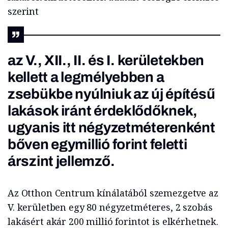
szerint
az V., XII., II. és I. kerületekben
kellett a legmélyebben a
zsebükbe nyúlniuk az új építésű
lakások iránt érdeklődőknek,
ugyanis itt négyzetméterenként
bőven egymillió forint feletti
árszint jellemző.
Az Otthon Centrum kínálatából szemezgetve az
V. kerületben egy 80 négyzetméteres, 2 szobás
lakásért akár 200 millió forintot is elkérhetnek.