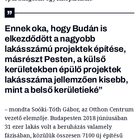
Ennek oka, hogy Budán is
elkezdődött a nagyobb
lakásszámú projektek építése,
másrészt Pesten, a külső
kerületekben épülő projektek
lakásszáma jellemzően kisebb,
mint a belső kerületieké”
– mondta Soóki-Tóth Gábor, az Otthon Centrum
vezető elemzője. Budapesten 2018 júniusában
31 ezer lakás volt a beruházás valamely
fázisában, közülük összesen 7100 új építésű