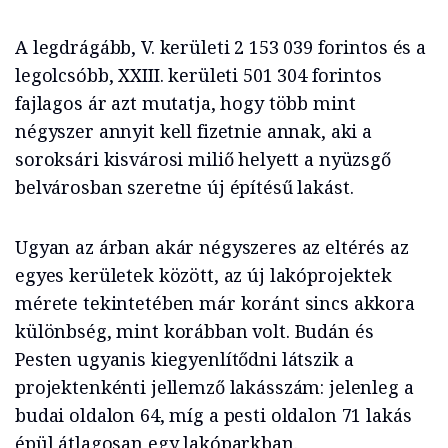
A legdrágább, V. kerületi 2 153 039 forintos és a
legolcsóbb, XXIII. kerületi 501 304 forintos
fajlagos ár azt mutatja, hogy több mint
négyszer annyit kell fizetnie annak, aki a
soroksári kisvárosi miliő helyett a nyüzsgő
belvárosban szeretne új építésű lakást.
Ugyan az árban akár négyszeres az eltérés az
egyes kerületek között, az új lakóprojektek
mérete tekintetében már koránt sincs akkora
különbség, mint korábban volt. Budán és
Pesten ugyanis kiegyenlítődni látszik a
projektenkénti jellemző lakásszám: jelenleg a
budai oldalon 64, míg a pesti oldalon 71 lakás
épül átlagosan egy lakóparkban.