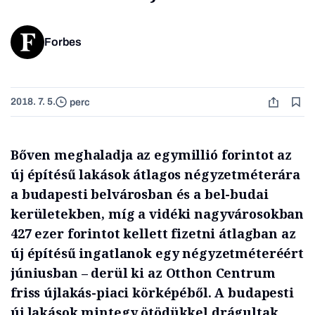
Forbes
2018. 7. 5.
perc
Bőven meghaladja az egymillió forintot az
új építésű lakások átlagos négyzetméterára
a budapesti belvárosban és a bel-budai
kerületekben, míg a vidéki nagyvárosokban
427 ezer forintot kellett fizetni átlagban az
új építésű ingatlanok egy négyzetméteréért
júniusban – derül ki az Otthon Centrum
friss újlakás-piaci körképéből. A budapesti
új lakások mintegy ötödükkel drágultak