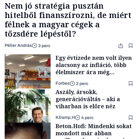
Nem jó stratégia pusztán
hitelből finanszírozni, de miért
félnek a magyar cégek a
tőzsdére lépéstől?
Péller András
3 perc
Egy évtizede nem volt ilyen
alacsony az infláció, több
élelmiszer ára még
rohamosan csökken is
Forbes
2 perc
Aszály, ársokk,
generációváltás – aki a
viharban is előre néz
K&amp;H
4 perc
Makro
Beton.Hofi: Mindenki sokat
mondott már abban