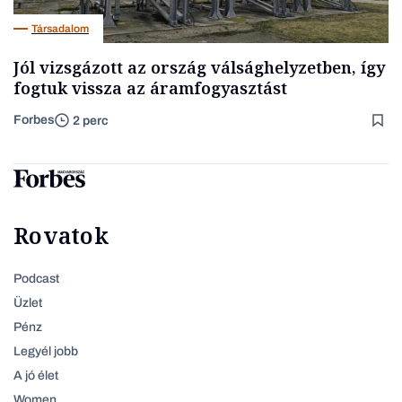
Társadalom
Jól vizsgázott az ország válsághelyzetben, így
fogtuk vissza az áramfogyasztást
Forbes
2 perc
Rovatok
Podcast
Üzlet
Pénz
Legyél jobb
A jó élet
Women