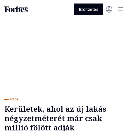
Előfizetés
Vagy fedezze fel a következő
témákat
Üzlet
Pénz
Zöld
Legyél jobb!
Pénz
Kerületek, ahol az új lakás
négyzetméterét már csak
millió fölött adják