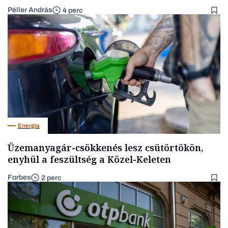
Péller András
4 perc
Energia
Üzemanyagár-csökkenés lesz csütörtökön,
enyhül a feszültség a Közel-Keleten
Forbes
2 perc