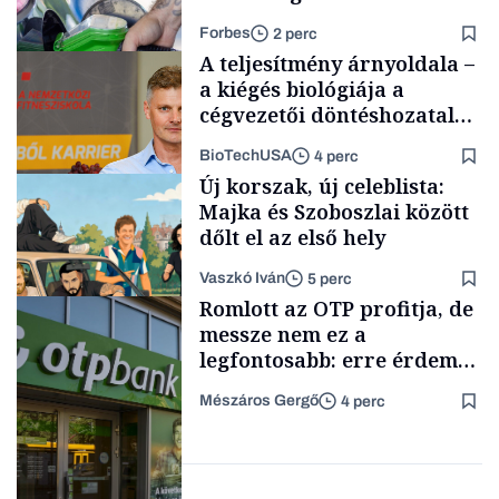
Forbes
2 perc
A teljesítmény árnyoldala –
a kiégés biológiája a
cégvezetői döntéshozatal
mögött
BioTechUSA
4 perc
Energia
Új korszak, új celeblista:
Majka és Szoboszlai között
dőlt el az első hely
Vaszkó Iván
5 perc
Content Lab HUB
Romlott az OTP profitja, de
messze nem ez a
legfontosabb: erre érdemes
figyelniük a befektetőknek
Mészáros Gergő
4 perc
Lista