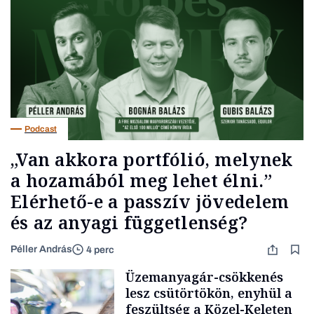
Podcast
„Van akkora portfólió, melynek
a hozamából meg lehet élni.”
Elérhető-e a passzív jövedelem
és az anyagi függetlenség?
Péller András
4 perc
Üzemanyagár-csökkenés
lesz csütörtökön, enyhül a
feszültség a Közel-Keleten