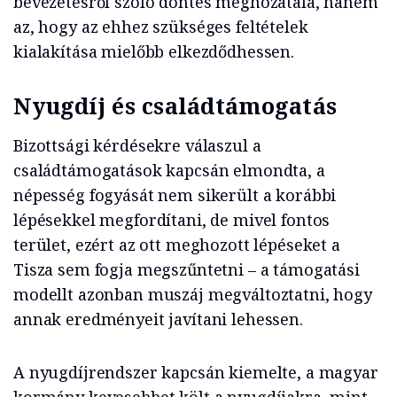
bevezetésről szóló döntés meghozatala, hanem
az, hogy az ehhez szükséges feltételek
kialakítása mielőbb elkezdődhessen.
Nyugdíj és családtámogatás
Bizottsági kérdésekre válaszul a
családtámogatások kapcsán elmondta, a
népesség fogyását nem sikerült a korábbi
lépésekkel megfordítani, de mivel fontos
terület, ezért az ott meghozott lépéseket a
Tisza sem fogja megszűntetni – a támogatási
modellt azonban muszáj megváltoztatni, hogy
annak eredményeit javítani lehessen.
A nyugdíjrendszer kapcsán kiemelte, a magyar