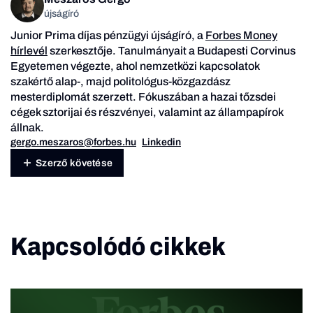
újságíró
Junior Prima díjas pénzügyi újságíró, a
Forbes Money
hírlevél
szerkesztője. Tanulmányait a Budapesti Corvinus
Egyetemen végezte, ahol nemzetközi kapcsolatok
szakértő alap-, majd politológus-közgazdász
mesterdiplomát szerzett. Fókuszában a hazai tőzsdei
cégek sztorijai és részvényei, valamint az állampapírok
állnak.
gergo.meszaros@forbes.hu
Linkedin
Szerző követése
Kapcsolódó cikkek