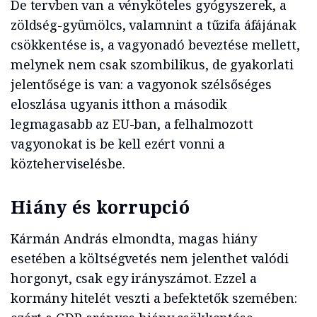
De tervben van a vényköteles gyógyszerek, a
zöldség-gyümölcs, valamnint a tűzifa áfájának
csökkentése is, a vagyonadó beveztése mellett,
melynek nem csak szombilikus, de gyakorlati
jelentősége is van: a vagyonok szélsőséges
eloszlása ugyanis itthon a második
legmagasabb az EU-ban, a felhalmozott
vagyonokat is be kell ezért vonni a
közteherviselésbe.
Hiány és korrupció
Kármán András elmondta, magas hiány
esetében a költségvetés nem jelenthet valódi
horgonyt, csak egy irányszámot. Ezzel a
kormány hitelét veszti a befektetők szemében: