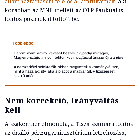
államháztartásért felelős államtitkárnak,
aki
korábban az MNB mellett az OTP Banknál is
fontos pozíciókat töltött be.
Több ebből
Három szám, amiről keveset beszélünk, pedig mutatják,
Magyarországot milyen tektonikus mozgással árazza újra a piac
A nemzetközi befektetők jobban megvették a kormányváltást,
mint a hazaiak: így látja a piacot a magyar GDP tízszeresét
kezelő óriás
Nem korrekció, irányváltás
kell
A szakember elmondta, a Tisza számára fontos
az önálló pénzügyminisztérium létrehozása,