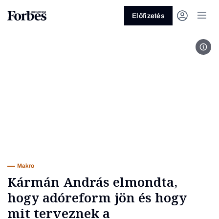
Előfizetés
Fotó
Vagy fedezze fel a következő
témákat
Üzlet
Pénz
Zöld
Legyél jobb!
Makro
Kármán András elmondta,
hogy adóreform jön és hogy
mit terveznek a