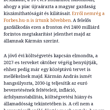
ahogy a piac újraárazta a magyar gazdaság
kiszámíthatóságát és kilátásait.
Erről nemrég a
Forbes.hu-n is írtunk bővebben
. A felelős
gazdálkodás ezen a fronton évi 2400 milliárd
forintos megtakarítást jelenthet majd az
államnak Kármán szerint.
A jövő évi költségvetés kapcsán elmondta, a
2027-es terveket október végéig benyújtják,
ehhez pedig már egy középtávú tervet is
mellékelnek majd. Kármán András ismét
hangsúlyozta, 2030-ig teljesítik az euró
bevezetésének feltételeit, infláció,
árfolyamstabilitás, költségvetési hiány és
államadósság tekintetében is. A cél nem a