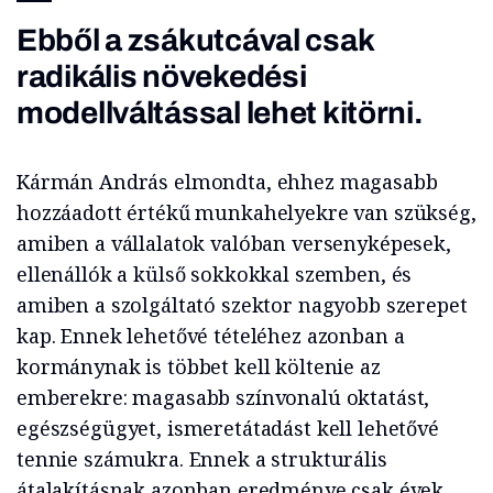
Ebből a zsákutcával csak
radikális növekedési
modellváltással lehet kitörni.
Kármán András elmondta, ehhez magasabb
hozzáadott értékű munkahelyekre van szükség,
amiben a vállalatok valóban versenyképesek,
ellenállók a külső sokkokkal szemben, és
amiben a szolgáltató szektor nagyobb szerepet
kap. Ennek lehetővé tételéhez azonban a
kormánynak is többet kell költenie az
emberekre: magasabb színvonalú oktatást,
egészségügyet, ismeretátadást kell lehetővé
tennie számukra. Ennek a strukturális
átalakításnak azonban eredménye csak évek