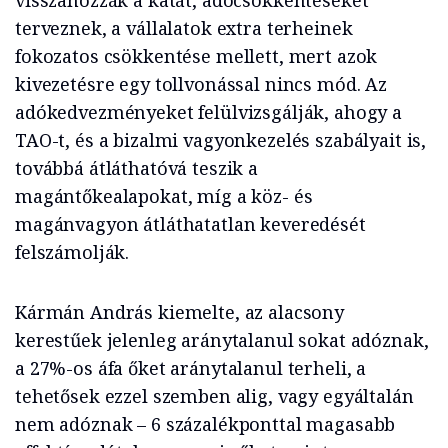
visszahozzák a katát, adócsökkentéseket
terveznek, a vállalatok extra terheinek
fokozatos csökkentése mellett, mert azok
kivezetésre egy tollvonással nincs mód. Az
adókedvezményeket felülvizsgálják, ahogy a
TAO-t, és a bizalmi vagyonkezelés szabályait is,
továbbá átláthatóvá teszik a
magántőkealapokat, míg a köz- és
magánvagyon átláthatatlan keveredését
felszámolják.
Kármán András kiemelte, az alacsony
kerestűek jelenleg aránytalanul sokat adóznak,
a 27%-os áfa őket aránytalanul terheli, a
tehetősek ezzel szemben alig, vagy egyáltalán
nem adóznak – 6 százalékponttal magasabb