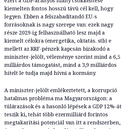
ezért a GDP-arányos hiány csökkentése
kiemelten fontos hosszú távú cél kell, hogy
legyen. Ebben a felszabadítandó EU-s
forrásoknak is nagy szerepe van: ezek nagy
része 2029-ig felhasználható lesz majd a
kiemelt célokra (energetika, oktatás. stb) e
mellett az RRF-pénzek kapcsán bizakodó a
miniszter-jelölt, véleménye szerint mind a 6,5
milliárdos támogatást, mind a 3,9 milliárdos
hitelt le tudja majd hívni a kormány.
A miniszter-jelölt emlékeztetett, a korrupció
hatalmas probléma ma Magyarországon: a
túlárazások és a hasonló lépések a GDP 12%-át
teszik ki, tehát több ezermilliárd forintos
megtakarítási potenciál van itt a rendszerben,