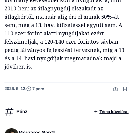
kormány kevesebbet költ a nyugdíjakra, mint
2010-ben: az átlagnyugdíj elszakadt az
átlagbértől, ma már alig éri el annak 50%-át
sem, még a 13. havi kifizetéssel együtt sem. A
110 ezer forint alatti nyugdíjakat ezért
felszámolják, a 120-140 ezer forintos sávban
pedig látványos fejlesztést terveznek, míg a 13.
és a 14. havi nyugdíjak megmaradnak majd a
jövőben is.
2026. 5. 12.
7 perc
Pénz
Téma követése
Mészáros Gergő