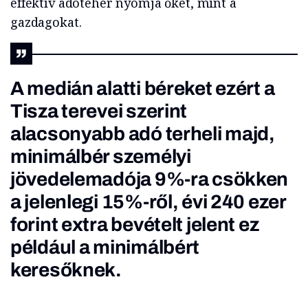
effektív adóteher nyomja őket, mint a
gazdagokat.
A medián alatti béreket ezért a
Tisza terevei szerint
alacsonyabb adó terheli majd,
minimálbér személyi
jövedelemadója 9%-ra csökken
a jelenlegi 15%-ről, évi 240 ezer
forint extra bevételt jelent ez
például a minimálbért
keresőknek.