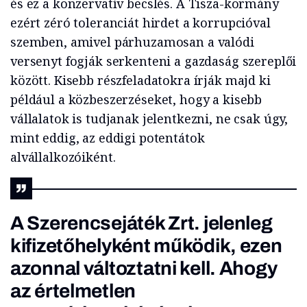
és ez a konzervatív becslés. A Tisza-kormány
ezért zéró toleranciát hirdet a korrupcióval
szemben, amivel párhuzamosan a valódi
versenyt fogják serkenteni a gazdaság szereplői
között. Kisebb részfeladatokra írják majd ki
például a közbeszerzéseket, hogy a kisebb
vállalatok is tudjanak jelentkezni, ne csak úgy,
mint eddig, az eddigi potentátok
alvállalkozóiként.
A Szerencsejáték Zrt. jelenleg
kifizetőhelyként működik, ezen
azonnal változtatni kell. Ahogy
az értelmetlen