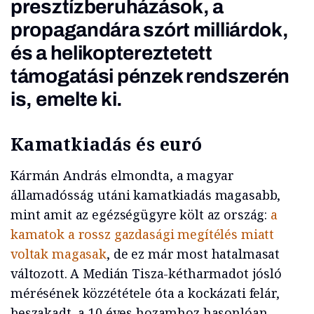
presztízberuházások, a
propagandára szórt milliárdok,
és a helikoptereztetett
támogatási pénzek rendszerén
is, emelte ki.
Kamatkiadás és euró
Kármán András elmondta, a magyar
államadósság utáni kamatkiadás magasabb,
mint amit az egézségügyre költ az ország:
a
kamatok a rossz gazdasági megítélés miatt
voltak magasak
, de ez már most hatalmasat
változott. A Medián Tisza-kétharmadot jósló
mérésének közzététele óta a kockázati felár,
beszakadt, a 10 éves hozamhoz hasonlóan,