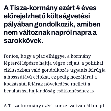
A Tisza-kormány ezért 4 éves
előrejelzhető költségvetési
pályában gondolkozik, amiben
nem változnak napról napra a
sarokkövek.
Fontos, hogy a piac elhiggye, a kormány
lépésről lépésre hajtja végre céljait: a politikai
ciklusokban való gondolkozás ugyanis felrúgja
a hosszútávú célokat, ez pedig hozzájárul a
kockázatái felárak növekedése mellett a
beruházási hajlandóság csökkenéséhez is.
A Tisza-kormány ezért konzervatívan áll majd