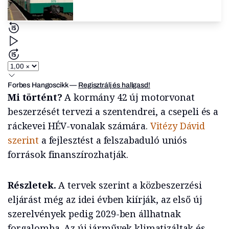
Forbes Hangoscikk
—
Regisztrálj és hallgasd!
Mi történt?
A kormány 42 új motorvonat
beszerzését tervezi a szentendrei, a csepeli és a
ráckevei HÉV-vonalak számára.
Vitézy Dávid
szerint
a fejlesztést a felszabaduló uniós
források finanszírozhatják.
Részletek.
A tervek szerint a közbeszerzési
eljárást még az idei évben kiírják, az első új
szerelvények pedig 2029-ben állhatnak
forgalomba. Az új járművek klimatizáltak és