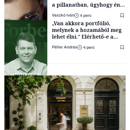
a pillanatban, úgyhogy én
a legsarkosabb
Vaszkó Iván
4 perc
gondolataimat akartam
Content Lab HUB
„Van akkora portfólió,
kimondani
melynek a hozamából meg
lehet élni.” Elérhető-e a
passzív jövedelem és az
Péller András
4 perc
anyagi függetlenség?
Forbes-sztori
Podcast