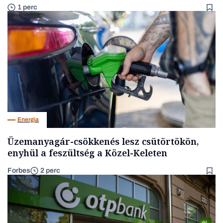
1 perc
Energia
Üzemanyagár-csökkenés lesz csütörtökön,
enyhül a feszültség a Közel-Keleten
Forbes
2 perc