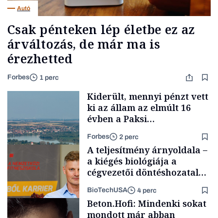
Autó
Csak pénteken lép életbe ez az
árváltozás, de már ma is
érezhetted
Forbes
1 perc
Kiderült, mennyi pénzt vett
ki az állam az elmúlt 16
évben a Paksi
Atomerőműből
Forbes
2 perc
A teljesítmény árnyoldala –
a kiégés biológiája a
cégvezetői döntéshozatal
mögött
BioTechUSA
4 perc
Energia
Beton.Hofi: Mindenki sokat
mondott már abban