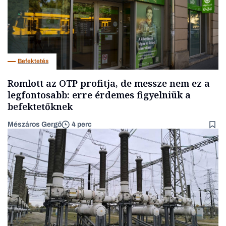
Befektetés
Romlott az OTP profitja, de messze nem ez a
legfontosabb: erre érdemes figyelniük a
befektetőknek
Mészáros Gergő
4 perc