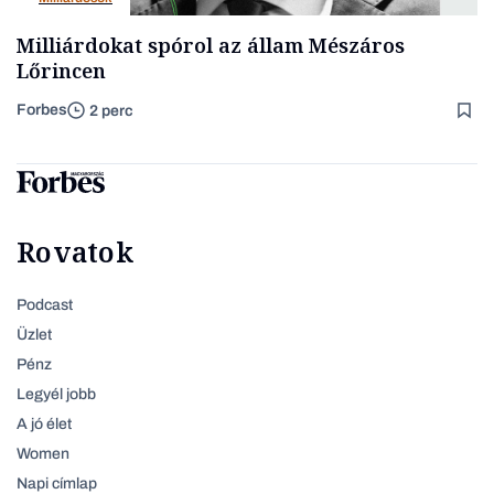
Milliárdokat spórol az állam Mészáros
Lőrincen
Forbes
2 perc
Rovatok
Podcast
Üzlet
Pénz
Legyél jobb
A jó élet
Women
Napi címlap