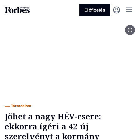
Előfizetés
Fot
Vagy fedezze fel a következő
témákat
Üzlet
Pénz
Zöld
Legyél jobb!
Társadalom
Jöhet a nagy HÉV-csere:
ekkorra ígéri a 42 új
szerelvényt a kormány