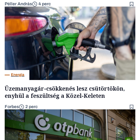
Péller András
4 perc
Energia
Üzemanyagár-csökkenés lesz csütörtökön,
enyhül a feszültség a Közel-Keleten
Forbes
2 perc