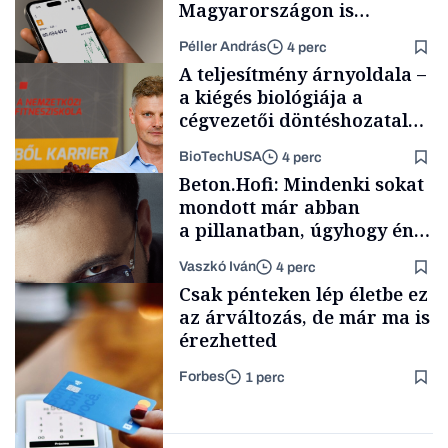
Magyarországon is
elindítja
Péller András
4 perc
kriptoszolgáltatását az
A teljesítmény árnyoldala –
egyik legnépszerűbb
a kiégés biológiája a
fintech
cégvezetői döntéshozatal
mögött
BioTechUSA
4 perc
Fintech
Beton.Hofi: Mindenki sokat
mondott már abban
a pillanatban, úgyhogy én
a legsarkosabb
Vaszkó Iván
4 perc
gondolataimat akartam
Content Lab HUB
Csak pénteken lép életbe ez
kimondani
az árváltozás, de már ma is
érezhetted
Forbes
1 perc
Forbes-sztori