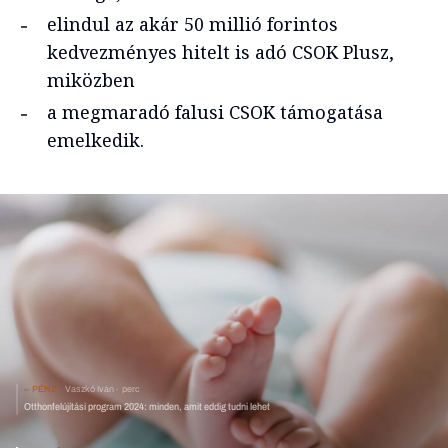
elindul az akár 50 millió forintos
kedvezményes hitelt is adó CSOK Plusz,
miközben
a megmaradó falusi CSOK támogatása
emelkedik.
PÉNZ
Vaszkó Iván
perc
Otthonfelújítási program 2024: minden, amit eddig tudni lehet