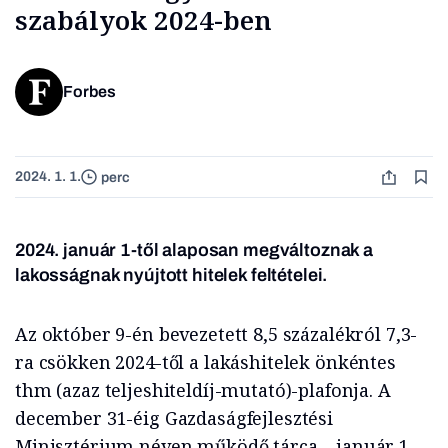
szabályok 2024-ben
Forbes
2024. 1. 1.
perc
2024. január 1-től alaposan megváltoznak a
lakosságnak nyújtott hitelek feltételei.
Az október 9-én bevezetett 8,5 százalékról 7,3-
ra csökken 2024-től a lakáshitelek önkéntes
thm (azaz teljeshiteldíj-mutató)-plafonja. A
december 31-éig Gazdaságfejlesztési
Minisztérium néven működő tárca – január 1-