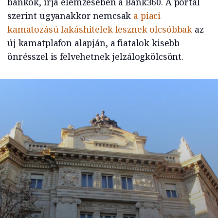
bankok, írja elemzésében a Bank360. A portál
szerint ugyanakkor nemcsak
a piaci
kamatozású lakáshitelek lesznek olcsóbbak
az
új kamatplafon alapján, a fiatalok kisebb
önrésszel is felvehetnek jelzálogkölcsönt.