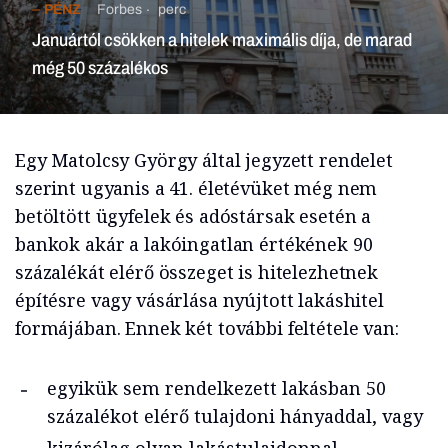
PÉNZ
Forbes
perc
Januártól csökken a hitelek maximális díja, de marad
még 50 százalékos
Egy Matolcsy György által jegyzett rendelet
szerint ugyanis a 41. életévüket még nem
betöltött ügyfelek és adóstársak esetén a
bankok akár a lakóingatlan értékének 90
százalékát elérő összeget is hitelezhetnek
építésre vagy vásárlása nyújtott lakáshitel
formájában. Ennek két további feltétele van:
egyikük sem rendelkezett lakásban 50
százalékot elérő tulajdoni hányaddal, vagy