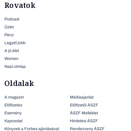
Rovatok
Podcast
Üzlet
Pénz
Legyél jobb
A jó élet
Women
Napi címlap
Oldalak
A magazin
Médiaajanlat
Előfizetés
Előfizetői ÁSZF
Esemény
ÁSZF Melléklet
Kapcsolat
Hirdetési ÁSZF
Könyvek a Forbes ajánlásával
Rendezveny ÁSZF