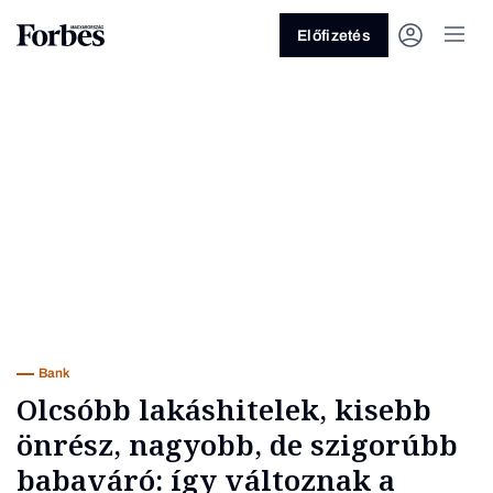
Előfizetés
Vagy fedezze fel a következő
témákat
Üzlet
Pénz
Zöld
Legyél jobb!
Bank
Olcsóbb lakáshitelek, kisebb
önrész, nagyobb, de szigorúbb
babaváró: így változnak a