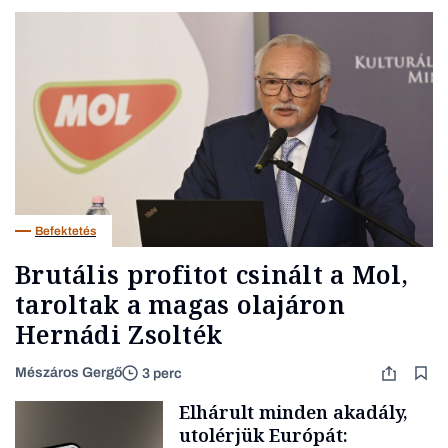
Befektetés
Brutális profitot csinált a Mol,
taroltak a magas olajáron
Hernádi Zsolték
Mészáros Gergő
3 perc
Elhárult minden akadály,
utolérjük Európát: