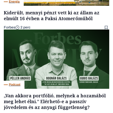
Energia
Kiderült, mennyi pénzt vett ki az állam az
elmúlt 16 évben a Paksi Atomerőműből
Forbes
2 perc
Podcast
„Van akkora portfólió, melynek a hozamából
meg lehet élni.” Elérhető-e a passzív
jövedelem és az anyagi függetlenség?