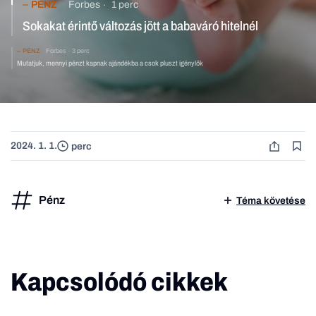
PÉNZ
Forbes
1 perc
Sokakat érintő változás jött a babaváró hitelnél
PÉNZ
Forbes
3 perc
Mutatjuk, mennyi pénzt kapnak ajándékba a csok pluszt igénylők
2024. 1. 1.
perc
Pénz
Téma követése
Kapcsolódó cikkek