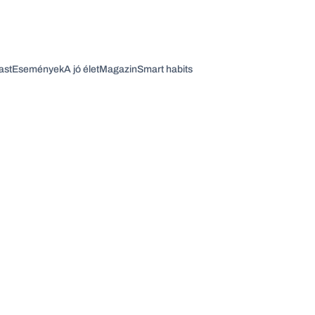
ast
Események
A jó élet
Magazin
Smart habits
Vagy fedezze fel a következő témákat
Üzlet
Pénz
Zöld
Legyél jobb!