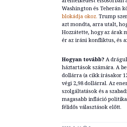
áremelkedést elsősorban a
Washington és Teherán kö
blokádja okoz.
Trump szeri
azt mondta, arra utalt, hog
Hozzátette, hogy az árak
ér az iráni konfliktus, és a
Hogyan tovább?
A drágul
háztartások számára. A be
dollárra (a cikk írásakor 
végi 2,98 dollárral. Az en
szolgáltatások és a szabad
magasabb infláció politik
félidős választások előtt.