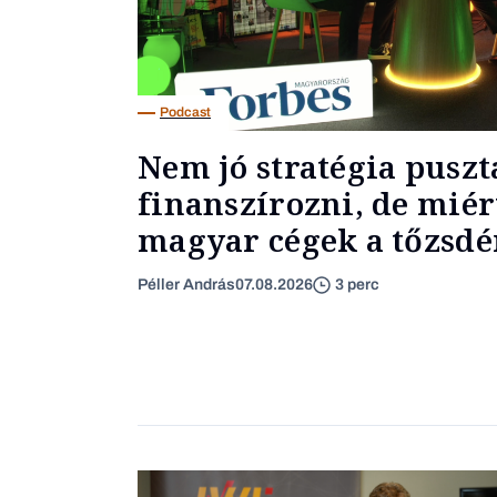
Podcast
Nem jó stratégia puszt
finanszírozni, de miér
magyar cégek a tőzsdér
Péller András
07.08.2026
3 perc