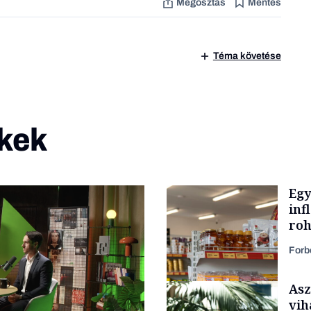
Megosztás
Mentés
Téma követése
kek
Egy
inf
roh
Forb
Asz
vih