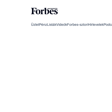
Üzlet
Pénz
Listák
Videók
Forbes-sztori
Hírlevelek
Podc