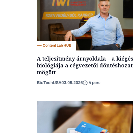
Content Lab HUB
A teljesítmény árnyoldala – a kiégé
biológiája a cégvezetői döntéshozat
mögött
BioTechUSA
03.08.2026
4 perc