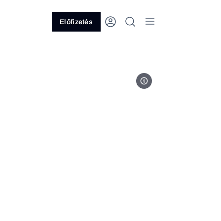
Előfizetés
Fotó: A Fehér Ház hivatalos old