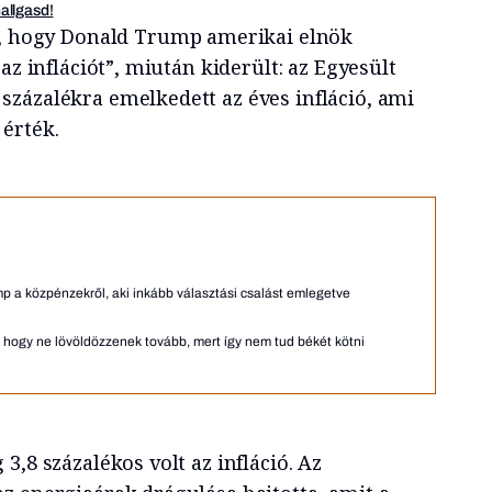
hallgasd!
ja, hogy Donald Trump amerikai elnök
az inflációt”, miután kiderült: az Egyesült
zázalékra emelkedett az éves infláció, ami
érték.
p a közpénzekről, aki inkább választási csalást emlegetve
nt, hogy ne lövöldözzenek tovább, mert így nem tud békét kötni
3,8 százalékos volt az infláció. Az