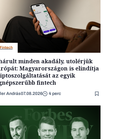
Fintech
hárult minden akadály, utolérjük
rópát: Magyarországon is elindítja
iptoszolgáltatását az egyik
gnépszerűbb fintech
ler András
07.08.2026
4 perc