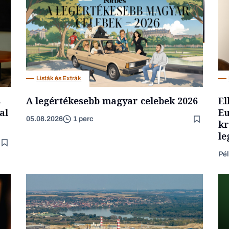
Befektetés
Listák és Extrák
s
A legértékesebb magyar celebek 2026
El
al
Eu
05.08.2026
1 perc
kr
le
Pél