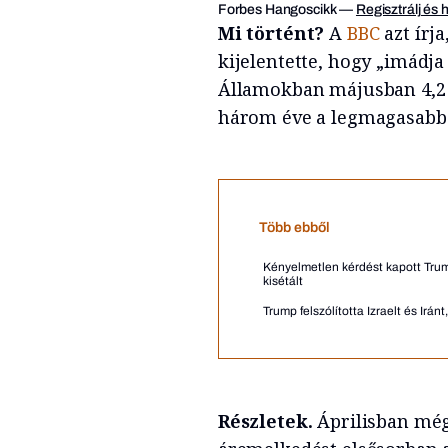
Forbes Hangoscikk
—
Regisztrálj és 
Mi történt?
A
BBC
azt ír
kijelentette, hogy „imádja 
Államokban májusban 4,2 s
három éve a legmagasabb 
Több ebből
Kényelmetlen kérdést kapott Trum
kisétált
Trump felszólította Izraelt és Irá
Részletek.
Áprilisban még 