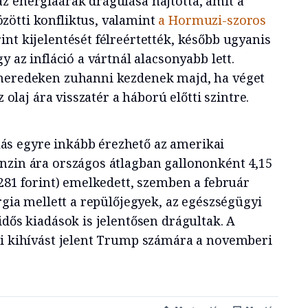
z energiaárak drágulása hajtotta, amit a
zötti konfliktus, valamint
a Hormuzi-szoros
nt kijelentését félreértették, később ugyanis
y az infláció a vártnál alacsonyabb lett.
 meredeken zuhanni kezdenek majd, ha véget
z olaj ára visszatér a háború előtti szintre.
ás egyre inkább érezhető az amerikai
nzin ára országos átlagban gallononként 4,15
1281 forint) emelkedett, szemben a február
ergia mellett a repülőjegyek, az egészségügyi
idős kiadások is jelentősen drágultak. A
ai kihívást jelent Trump számára a novemberi