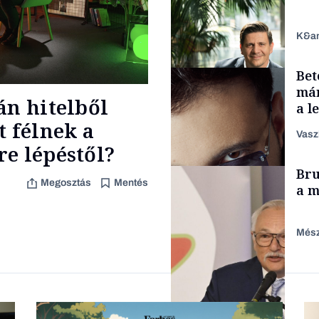
K&a
Bet
Makro
már
án hitelből
a l
aka
t félnek a
Vasz
e lépéstől?
TÁMOGATÓI
Bru
TARTALOM
Megosztás
Mentés
a m
Mész
Forbes-sztori