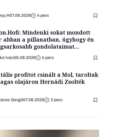
mp;H
07.08.2026
4 perc
on.Hofi: Mindenki sokat mondott
 abban a pillanatban, úgyhogy én
egsarkosabb gondolataimat
rtam kimondani
kó Iván
06.08.2026
4 perc
tális profitot csinált a Mol, taroltak
agas olajáron Hernádi Zsolték
áros Gergő
07.08.2026
3 perc