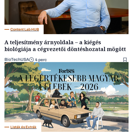
Content Lab HUB
A teljesítmény árnyoldala – a kiégés
biológiája a cégvezetői döntéshozatal mögött
BioTechUSA
4 perc
Listák és Extrák