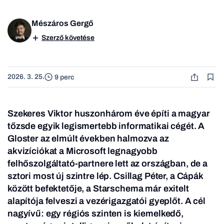
Mészáros Gergő
Szerző követése
2026. 3. 25.
9 perc
Szekeres Viktor huszonhárom éve építi a magyar
tőzsde egyik legismertebb informatikai cégét. A
Gloster az elmúlt években halmozva az
akvizíciókat a Microsoft legnagyobb
felhőszolgáltató-partnere lett az országban, de a
sztori most új szintre lép. Csillag Péter, a Cápák
között befektetője, a Starschema már exitelt
alapítója felveszi a vezérigazgatói gyeplőt. A cél
nagyívű: egy régiós szinten is kiemelkedő,