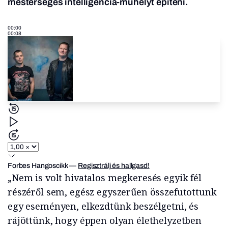
mesterséges intelligencia-műhelyt építeni.
00:00
00:08
Forbes Hangoscikk
—
Regisztrálj és hallgasd!
„Nem is volt hivatalos megkeresés egyik fél
részéről sem, egész egyszerűen összefutottunk
egy eseményen, elkezdtünk beszélgetni, és
rájöttünk, hogy éppen olyan élethelyzetben