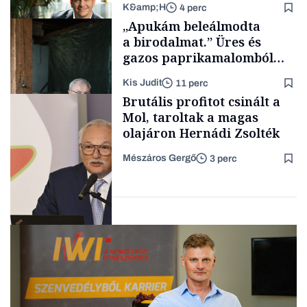
K&amp;H
4 perc
Makro
„Apukám beleálmodta
a birodalmat.” Üres és
gazos paprikamalomból
lett az igazi családi
Kis Judit
11 perc
fűszersztori
TÁMOGATÓI
Brutális profitot csinált a
TARTALOM
Mol, taroltak a magas
olajáron Hernádi Zsolték
Mészáros Gergő
3 perc
Családi
vállalkozások
Befektetés