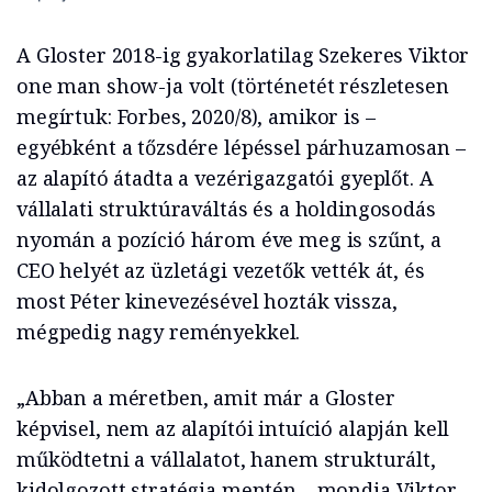
A Gloster 2018-ig gyakorlatilag Szekeres Viktor
one man show-ja volt (történetét részletesen
megírtuk: Forbes, 2020/8), amikor is –
egyébként a tőzsdére lépéssel párhuzamosan –
az alapító átadta a vezérigazgatói gyeplőt. A
vállalati struktúraváltás és a holdingosodás
nyomán a pozíció három éve meg is szűnt, a
CEO helyét az üzletági vezetők vették át, és
most Péter kinevezésével hozták vissza,
mégpedig nagy reményekkel.
„Abban a méretben, amit már a Gloster
képvisel, nem az alapítói intuíció alapján kell
működtetni a vállalatot, hanem strukturált,
kidolgozott stratégia mentén – mondja Viktor. –