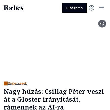
Előfizetés
Ránk
Vagy fedezze fel a következő
témákat
Üzlet
Pénz
Zöld
Legyél jobb!
Magyar cégek
Nagy húzás: Csillag Péter veszi
át a Gloster irányítását,
rámennek az AI-ra