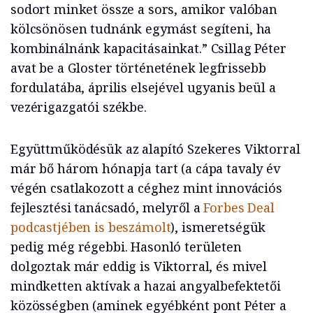
sodort minket össze a sors, amikor valóban
kölcsönösen tudnánk egymást segíteni, ha
kombinálnánk kapacitásainkat.” Csillag Péter
avat be a Gloster történetének legfrissebb
fordulatába, április elsejével ugyanis beül a
vezérigazgatói székbe.
Együttműködésük az alapító Szekeres Viktorral
már bő három hónapja tart (a cápa tavaly év
végén csatlakozott a céghez mint innovációs
fejlesztési tanácsadó, melyről a
Forbes Deal
podcastjében is beszámolt
), ismeretségük
pedig még régebbi. Hasonló területen
dolgoztak már eddig is Viktorral, és mivel
mindketten aktívak a hazai angyalbefektetői
közösségben (aminek egyébként pont Péter a