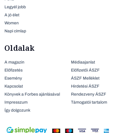
Legyél jobb
A jó élet
Women
Napi címlap
Oldalak
A magazin
Médiaajanlat
Előfizetés
Előfizetői ÁSZF
Esemény
ÁSZF Melléklet
Kapcsolat
Hirdetési ÁSZF
Könyvek a Forbes ajánlásával
Rendezveny ÁSZF
Impresszum
Támogatói tartalom
Így dolgozunk