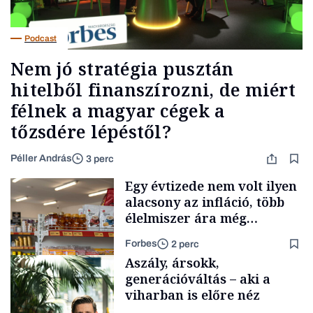
Podcast
Nem jó stratégia pusztán
hitelből finanszírozni, de miért
félnek a magyar cégek a
tőzsdére lépéstől?
Péller András
3 perc
Egy évtizede nem volt ilyen
alacsony az infláció, több
élelmiszer ára még
rohamosan csökken is
Forbes
2 perc
Aszály, ársokk,
generációváltás – aki a
viharban is előre néz