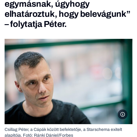
egymásnak, úgyhogy
elhatároztuk, hogy belevágunk”
– folytatja Péter.
Fotó: R
Csillag Péter, a Cápák között befektetője, a Starschema exitelt
alapítója. Fotó: Ránki Dániel/Forbes