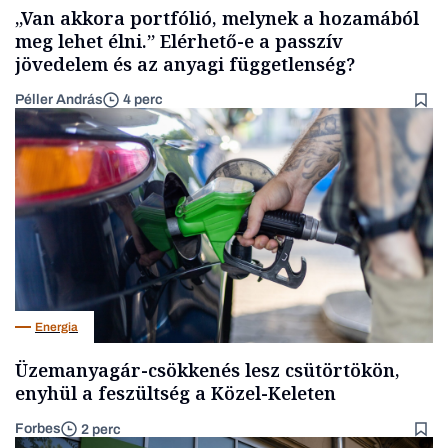
„Van akkora portfólió, melynek a hozamából
meg lehet élni.” Elérhető-e a passzív
jövedelem és az anyagi függetlenség?
Péller András
4 perc
Energia
Üzemanyagár-csökkenés lesz csütörtökön,
enyhül a feszültség a Közel-Keleten
Forbes
2 perc