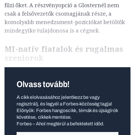
fűzi őket. A részvényopció a Glosternél nem
csak a felsővezetők csomagjának része, a
komolyabb menedzsment-pozíciókat betöltők
mindegyike tulajdonosa is a cégnek.
MI-natív fiatalok és rugalmas
szeniorok
Olvass tovább!
A cikk elolvasásához jelentkezz be vagy
regisztrálj, és legyél a Forbes-közösség tagja!
Előnyök: Forbes hangoscikk, témák és újságírók
követése, cikkek mentése.
Forbes – Ahol megtérül a befektetett időd.