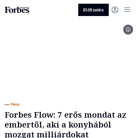
Előfizetés
Szab
Vagy fedezze fel a következő
témákat
Üzlet
Pénz
Zöld
Legyél jobb!
Pénz
Forbes Flow: 7 erős mondat az
embertől, aki a konyhából
mozgat milliárdokat