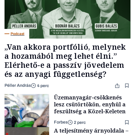
Podcast
„Van akkora portfólió, melynek
a hozamából meg lehet élni.”
Elérhető-e a passzív jövedelem
és az anyagi függetlenség?
Péller András
4 perc
Üzemanyagár-csökkenés
lesz csütörtökön, enyhül a
feszültség a Közel-Keleten
Forbes
2 perc
A teljesítmény árnyoldala –