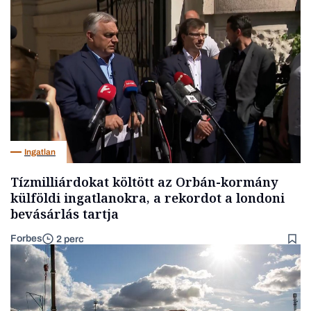
Ingatlan
Tízmilliárdokat költött az Orbán-kormány
külföldi ingatlanokra, a rekordot a londoni
bevásárlás tartja
Forbes
2 perc