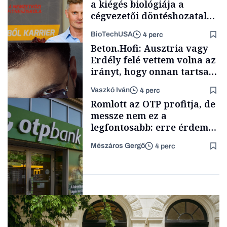
a kiégés biológiája a
cégvezetői döntéshozatal
mögött
BioTechUSA
4 perc
Energia
Beton.Hofi: Ausztria vagy
Erdély felé vettem volna az
irányt, hogy onnan tartsam
lélegeztetőgépen a magyar
Vaszkó Iván
4 perc
zenét
Content Lab HUB
Romlott az OTP profitja, de
messze nem ez a
legfontosabb: erre érdemes
figyelniük a befektetőknek
Mészáros Gergő
4 perc
Forbes-sztori
Befektetés