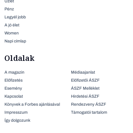
Üzlet
Pénz
Legyél jobb
A jó élet
Women
Napi címlap
Oldalak
A magazin
Médiaajanlat
Előfizetés
Előfizetői ÁSZF
Esemény
ÁSZF Melléklet
Kapcsolat
Hirdetési ÁSZF
Könyvek a Forbes ajánlásával
Rendezveny ÁSZF
Impresszum
Támogatói tartalom
Így dolgozunk