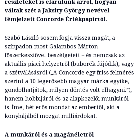
részleteket is elárulunk arról, hogyan
váltak szét a Jaksity György nevével
fémjelzett Concorde Értékpapírtól.
Szabó László sosem fogja vissza magát, a
színpadon most Galambos Márton
főszerkesztővel beszélgetett – és nemcsak az
aktuális piaci helyzetről (buborék fújódik), vagy
a szétválásásról („A Concorde egy friss felmérés
szerint a 10 legerősebb magyar márka egyike,
gondolhatjátok, milyen döntés volt elhagyni.”),
hanem hobbijáról és az alapkezelői munkáról
is. Íme, hét erős mondat az embertől, aki a
konyhájából mozgat milliárdokat.
A munkáról és a magánéletről