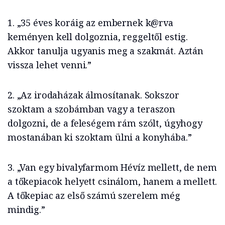
1. „35 éves koráig az embernek k@rva
keményen kell dolgoznia, reggeltől estig.
Akkor tanulja ugyanis meg a szakmát. Aztán
vissza lehet venni.”
2. „Az irodaházak álmosítanak. Sokszor
szoktam a szobámban vagy a teraszon
dolgozni, de a feleségem rám szólt, úgyhogy
mostanában ki szoktam ülni a konyhába.”
3. „Van egy bivalyfarmom Hévíz mellett, de nem
a tőkepiacok helyett csinálom, hanem a mellett.
A tőkepiac az első számú szerelem még
mindig.”