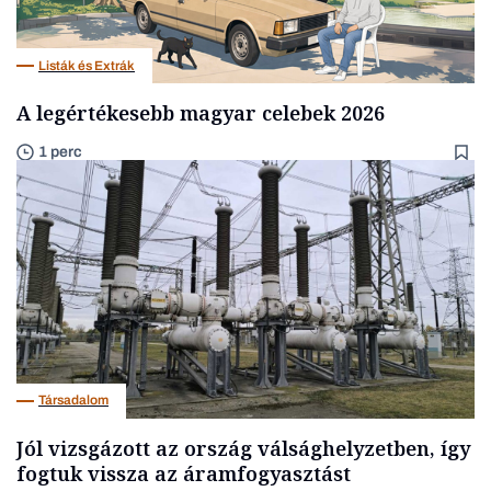
Listák és Extrák
A legértékesebb magyar celebek 2026
1 perc
Társadalom
Jól vizsgázott az ország válsághelyzetben, így
fogtuk vissza az áramfogyasztást