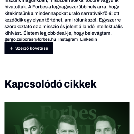
hiszünk magunkban, miközben sokkal többre vagyunk
hivatottak. A Forbes a legnagyszerűbb hely arra, hogy
kitekintsünk a mindennapokat uraló narratívák fölé: ott
kezdődik egy olyan történet, ami rólunk szól. Egyszerre
szórakoztató ez a misszió és jelent állandó intellektuális
kihívást. Életem legjobb deal-je, hogy belevágtam.
gergo.zsiboras@forbes.hu
Instagram
Linkedin
Szerző követése
Kapcsolódó cikkek