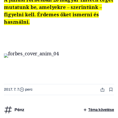
mutatunk be, amelyekre – szerintünk –
figyelni kell. Érdemes őket ismerni és
használni.
2017. 7. 7.
perc
Pénz
Téma követése