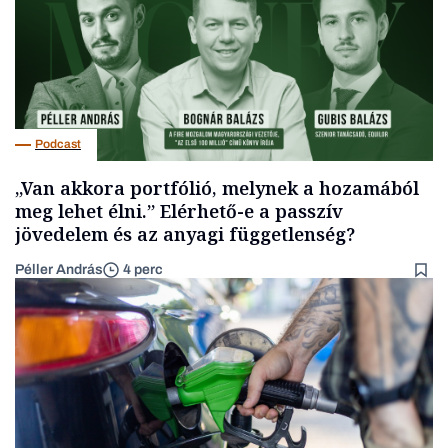
Podcast
„Van akkora portfólió, melynek a hozamából
meg lehet élni.” Elérhető-e a passzív
jövedelem és az anyagi függetlenség?
Péller András
4 perc