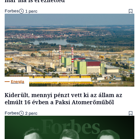
már ma is érezhetted
Forbes
1 perc
Energia
Kiderült, mennyi pénzt vett ki az állam az
elmúlt 16 évben a Paksi Atomerőműből
Forbes
2 perc