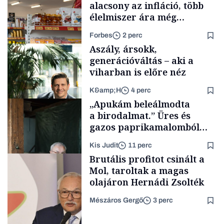
alacsony az infláció, több
élelmiszer ára még
rohamosan csökken is
Forbes
2 perc
Aszály, ársokk,
generációváltás – aki a
viharban is előre néz
K&amp;H
4 perc
Makro
„Apukám beleálmodta
a birodalmat.” Üres és
gazos paprikamalomból
lett az igazi családi
Kis Judit
11 perc
fűszersztori
TÁMOGATÓI
Brutális profitot csinált a
TARTALOM
Mol, taroltak a magas
olajáron Hernádi Zsolték
Mészáros Gergő
3 perc
Családi
vállalkozások