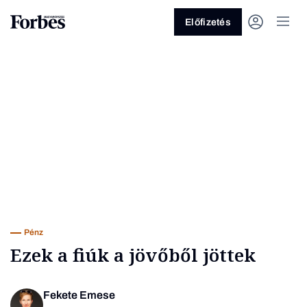
Előfizetés
Vagy fedezze fel a következő
témákat
Üzlet
Pénz
Zöld
Legyél jobb!
Pénz
Ezek a fiúk a jövőből jöttek
Fekete Emese