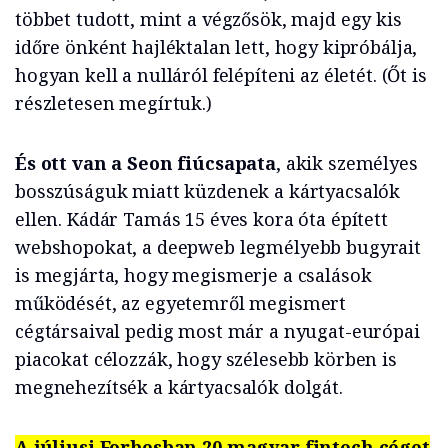
többet tudott, mint a végzősök, majd egy kis
időre önként hajléktalan lett, hogy kipróbálja,
hogyan kell a nulláról felépíteni az életét. (Őt is
részletesen megírtuk.)
És ott van a Seon fiúcsapata
, akik személyes
bosszúságuk miatt küzdenek a kártyacsalók
ellen. Kádár Tamás 15 éves kora óta épített
webshopokat, a deepweb legmélyebb bugyrait
is megjárta, hogy megismerje a csalások
működését, az egyetemről megismert
cégtársaival pedig most már a nyugat-európai
piacokat célozzák, hogy szélesebb körben is
megnehezítsék a kártyacsalók dolgát.
A júliusi Forbesban 20 magyar fintech céget