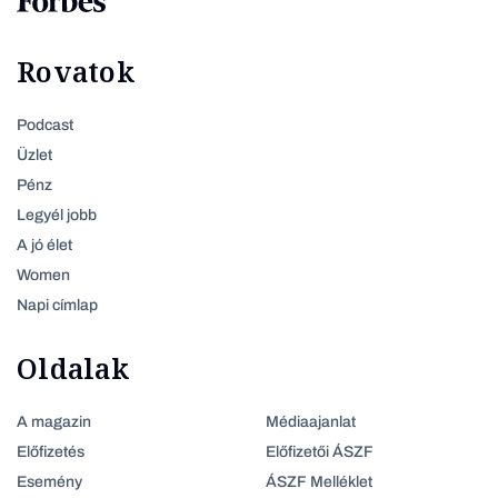
Rovatok
Podcast
Üzlet
Pénz
Legyél jobb
A jó élet
Women
Napi címlap
Oldalak
A magazin
Médiaajanlat
Előfizetés
Előfizetői ÁSZF
Esemény
ÁSZF Melléklet