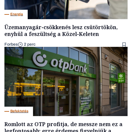
Energia
Üzemanyagár-csökkenés lesz csütörtökön,
enyhül a feszültség a Közel-Keleten
Forbes
2 perc
Befektetés
Romlott az OTP profitja, de messze nem ez a
legfontosabb: erre érdemes figyelniük a