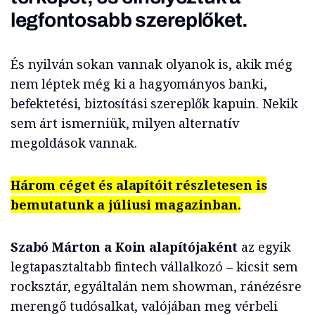
legfontosabb szereplőket.
És nyilván sokan vannak olyanok is, akik még
nem léptek még ki a hagyományos banki,
befektetési, biztosítási szereplők kapuin. Nekik
sem árt ismerniük, milyen alternatív
megoldások vannak.
Három céget és alapítóit részletesen is
bemutatunk a júliusi magazinban.
Szabó Márton a Koin alapítójaként
az egyik
legtapasztaltabb fintech vállalkozó – kicsit sem
rocksztár, egyáltalán nem showman, ránézésre
merengő tudósalkat, valójában meg vérbeli