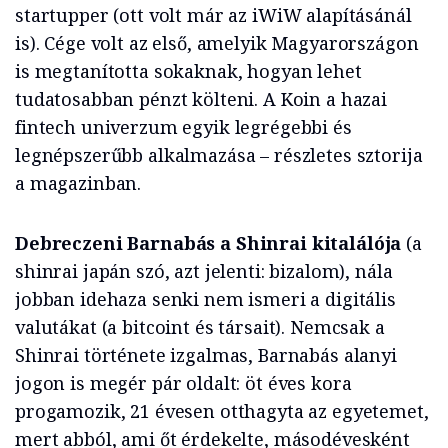
startupper (ott volt már az iWiW alapításánál
is). Cége volt az első, amelyik Magyarországon
is megtanította sokaknak, hogyan lehet
tudatosabban pénzt költeni. A Koin a hazai
fintech univerzum egyik legrégebbi és
legnépszerűbb alkalmazása – részletes sztorija
a magazinban.
Debreczeni Barnabás a Shinrai kitalálója
(a
shinrai japán szó, azt jelenti: bizalom), nála
jobban idehaza senki nem ismeri a digitális
valutákat (a bitcoint és társait). Nemcsak a
Shinrai története izgalmas, Barnabás alanyi
jogon is megér pár oldalt: öt éves kora
progamozik, 21 évesen otthagyta az egyetemet,
mert abból, ami őt érdekelte, másodévesként