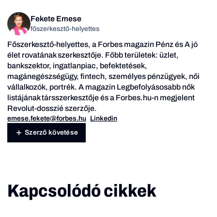
Fekete Emese
főszerkesztő-helyettes
Főszerkesztő-helyettes, a Forbes magazin Pénz és A jó
élet rovatának szerkesztője. Főbb területek: üzlet,
bankszektor, ingatlanpiac, befektetések,
magánegészségügy, fintech, személyes pénzügyek, női
vállalkozók, portrék. A magazin Legbefolyásosabb nők
listájának társszerkesztője és a Forbes.hu-n megjelent
Revolut-dosszié szerzője.
emese.fekete@forbes.hu
Linkedin
Szerző követése
Kapcsolódó cikkek