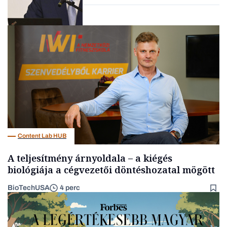
Befektetés
Content Lab HUB
A teljesítmény árnyoldala – a kiégés
biológiája a cégvezetői döntéshozatal mögött
BioTechUSA
4 perc