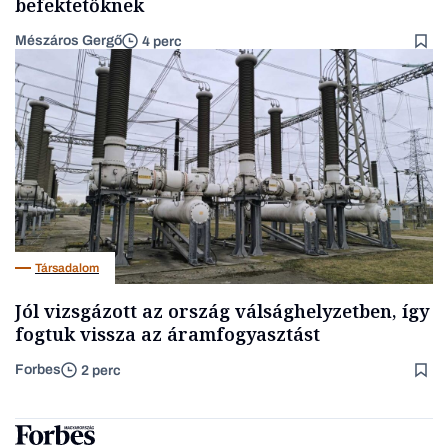
befektetőknek
Mészáros Gergő
4 perc
Társadalom
Jól vizsgázott az ország válsághelyzetben, így
fogtuk vissza az áramfogyasztást
Forbes
2 perc