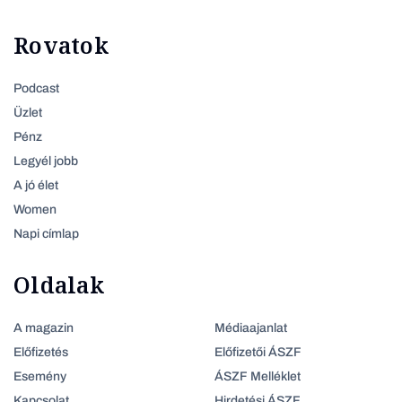
Rovatok
Podcast
Üzlet
Pénz
Legyél jobb
A jó élet
Women
Napi címlap
Oldalak
A magazin
Médiaajanlat
Előfizetés
Előfizetői ÁSZF
Esemény
ÁSZF Melléklet
Kapcsolat
Hirdetési ÁSZF