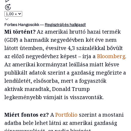
Forbes Hangoscikk
—
Regisztrálj és hallgasd!
Mi történt?
Az amerikai bruttó hazai termék
(GDP) a harmadik negyedévben két éve nem
látott ütemben, évesítve 4,3 százalékkal bővült
az előző negyedévhez képest – írja a
Bloomberg
.
Az amerikai kormányzat leállása miatt késve
publikált adatok szerint a gazdaság megőrizte a
lendületét, elsősorba, mert a fogyasztók
aktívak maradtak, Donald Trump
legkeményebb vámjait is visszavonták.
Miért fontos ez?
A
Portfolio
szerint a mostani
adatba bele lehet látni az amerikai gazdaság