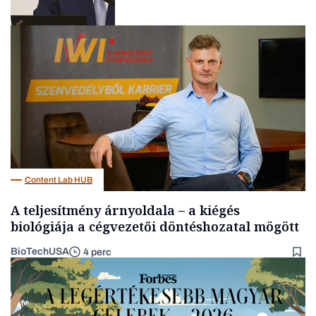
Befektetés
Content Lab HUB
A teljesítmény árnyoldala – a kiégés
biológiája a cégvezetői döntéshozatal mögött
BioTechUSA
4 perc