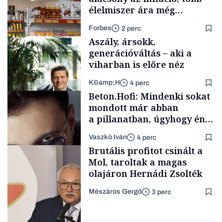
élelmiszer ára még
rohamosan csökken is
Forbes
2 perc
Aszály, ársokk,
generációváltás – aki a
viharban is előre néz
K&amp;H
4 perc
Makro
Beton.Hofi: Mindenki sokat
mondott már abban
a pillanatban, úgyhogy én
a legsarkosabb
Vaszkó Iván
4 perc
gondolataimat akartam
TÁMOGATÓI
Brutális profitot csinált a
TARTALOM
kimondani
Mol, taroltak a magas
olajáron Hernádi Zsolték
Mészáros Gergő
3 perc
Forbes-sztori