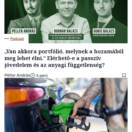
Podcast
„Van akkora portfólió, melynek a hozamából
meg lehet élni.” Elérhető-e a passzív
jövedelem és az anyagi függetlenség?
Péller András
4 perc