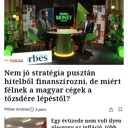
Podcast
Nem jó stratégia pusztán
hitelből finanszírozni, de miért
félnek a magyar cégek a
tőzsdére lépéstől?
Péller András
3 perc
Egy évtizede nem volt ilyen
alacsony az infláció, több