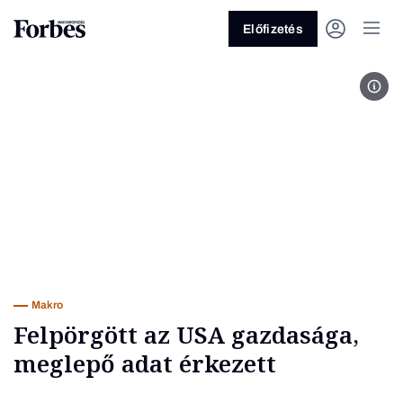
Előfizetés
Fotó
Vagy fedezze fel a következő
témákat
Üzlet
Pénz
Zöld
Legyél jobb!
Makro
Felpörgött az USA gazdasága,
meglepő adat érkezett