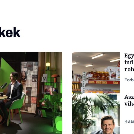
kek
Egy
inf
roh
Forb
Asz
vih
K&a