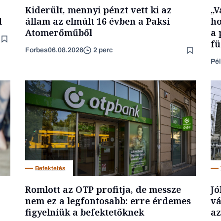
Kiderült, mennyi pénzt vett ki az
„V
d
állam az elmúlt 16 évben a Paksi
ho
Atomerőműből
a 
fü
Forbes
06.08.2026
2 perc
Pél
Befektetés
Romlott az OTP profitja, de messze
Jó
nem ez a legfontosabb: erre érdemes
vá
figyelniük a befektetőknek
az