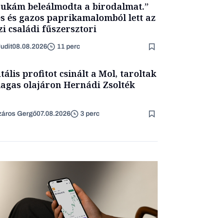
ukám beleálmodta a birodalmat.”
s és gazos paprikamalomból lett az
zi családi fűszersztori
udit
08.08.2026
11 perc
tális profitot csinált a Mol, taroltak
agas olajáron Hernádi Zsolték
áros Gergő
07.08.2026
3 perc