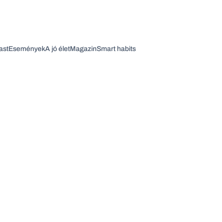
ast
Események
A jó élet
Magazin
Smart habits
Vagy fedezze fel a következő témákat
Üzlet
Pénz
Zöld
Legyél jobb!