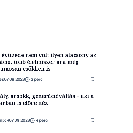
 évtizede nem volt ilyen alacsony az
láció, több élelmiszer ára még
amosan csökken is
es
07.08.2026
2 perc
ály, ársokk, generációváltás – aki a
arban is előre néz
mp;H
07.08.2026
4 perc