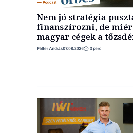
Podcast
Nem jó stratégia puszt
finanszírozni, de miér
magyar cégek a tőzsdér
Péller András
07.08.2026
3 perc