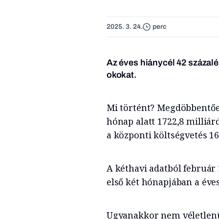
2025. 3. 24.
perc
Az éves hiánycél 42 százalé
okokat.
Mi történt? Megdöbbentően
hónap alatt 1722,8 milliá
a központi költségvetés 1
A kéthavi adatból február 
első két hónapjában a éves
Ugyanakkor nem véletlenül