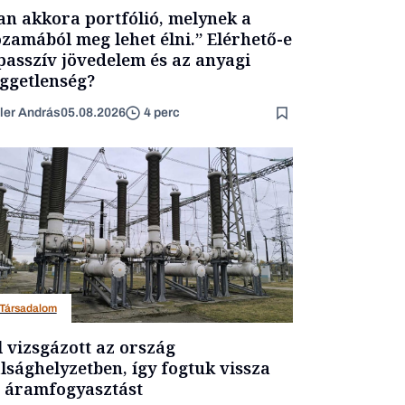
an akkora portfólió, melynek a
zamából meg lehet élni.” Elérhető-e
passzív jövedelem és az anyagi
ggetlenség?
ler András
05.08.2026
4 perc
Társadalom
l vizsgázott az ország
lsághelyzetben, így fogtuk vissza
 áramfogyasztást