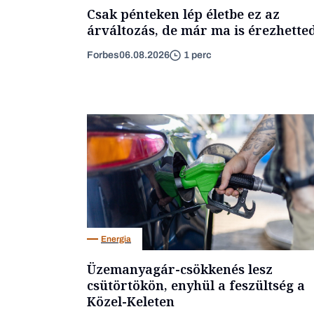
Csak pénteken lép életbe ez az
árváltozás, de már ma is érezhette
Forbes
06.08.2026
1 perc
Energia
Üzemanyagár-csökkenés lesz
csütörtökön, enyhül a feszültség a
Közel-Keleten