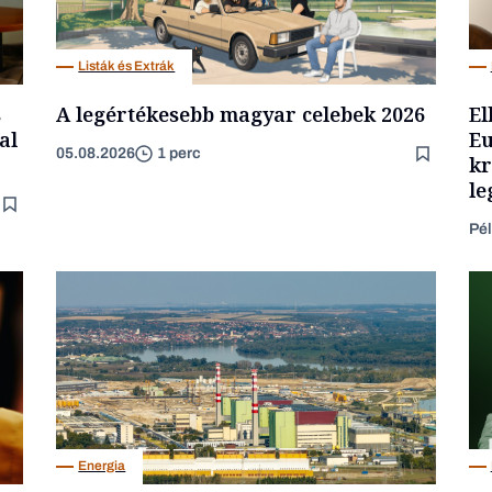
Listák és Extrák
s
A legértékesebb magyar celebek 2026
El
al
Eu
05.08.2026
1 perc
kr
le
Pél
Energia