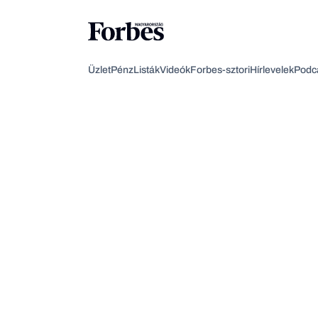
Üzlet
Pénz
Listák
Videók
Forbes-sztori
Hírlevelek
Podc