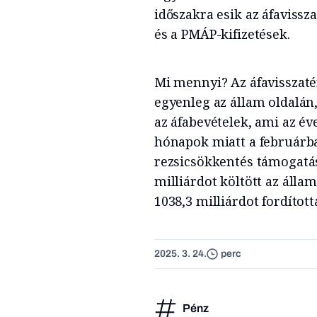
időszakra esik az áfavissza
és a PMÁP-kifizetések.
Mi mennyi? Az áfavisszatér
egyenleg az állam oldalán,
az áfabevételek, ami az év
hónapok miatt a februárban
rezsicsökkentés támogatásá
milliárdot költött az álla
1038,3 milliárdot fordított
2025. 3. 24.
perc
Pénz