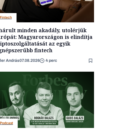
Fintech
hárult minden akadály, utolérjük
rópát: Magyarországon is elindítja
iptoszolgáltatását az egyik
gnépszerűbb fintech
ler András
07.08.2026
4 perc
Podcast