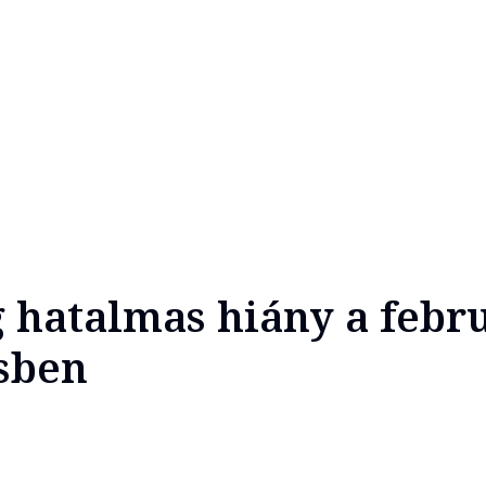
g hatalmas hiány a febr
sben