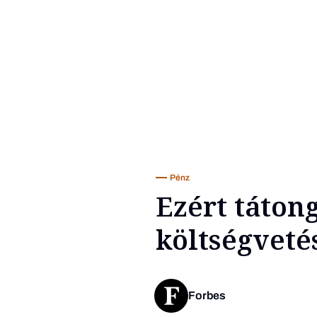
Pénz
Ezért táton
költségveté
Forbes