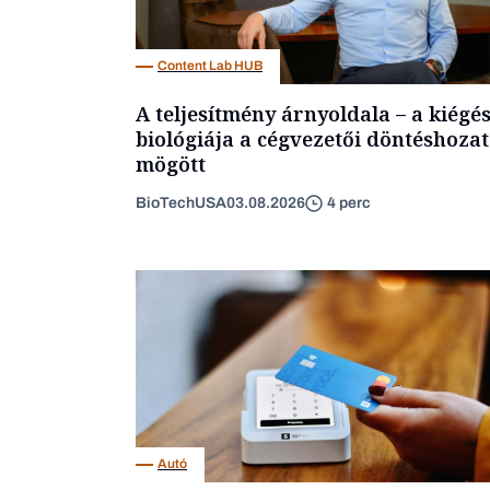
Content Lab HUB
A teljesítmény árnyoldala – a kiégé
biológiája a cégvezetői döntéshozat
mögött
BioTechUSA
03.08.2026
4 perc
Autó