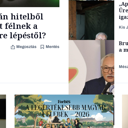
„Ap
Makro
Üre
án hitelből
iga
t félnek a
Kis J
e lépéstől?
TÁMOGATÓI
Bru
TARTALOM
Megosztás
Mentés
a m
Mész
Családi vállalkozások
Befektetés