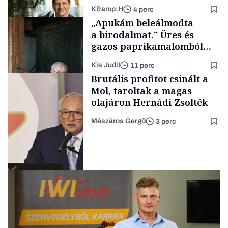
K&amp;H
4 perc
Makro
„Apukám beleálmodta
a birodalmat.” Üres és
gazos paprikamalomból
lett az igazi családi
Kis Judit
11 perc
fűszersztori
TÁMOGATÓI
Brutális profitot csinált a
TARTALOM
Mol, taroltak a magas
olajáron Hernádi Zsolték
Mészáros Gergő
3 perc
Családi
vállalkozások
Befektetés