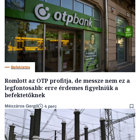
Befektetés
Romlott az OTP profitja, de messze nem ez a
legfontosabb: erre érdemes figyelniük a
befektetőknek
Mészáros Gergő
4 perc