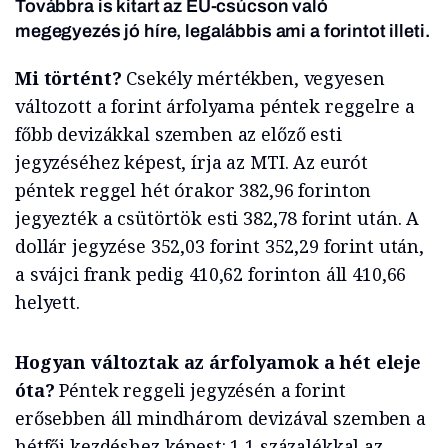
Továbbra is kitart az EU-csúcson való
megegyezés jó híre, legalábbis ami a forintot illeti.
Mi történt?
Csekély mértékben, vegyesen
változott a forint árfolyama péntek reggelre a
főbb devizákkal szemben az előző esti
jegyzéséhez képest, írja az MTI. Az eurót
péntek reggel hét órakor 382,96 forinton
jegyezték a csütörtök esti 382,78 forint után. A
dollár jegyzése 352,03 forint 352,29 forint után,
a svájci frank pedig 410,62 forinton áll 410,66
helyett.
Hogyan változtak az árfolyamok a hét eleje
óta?
Péntek reggeli jegyzésén a forint
erősebben áll mindhárom devizával szemben a
hétfői kezdéshez képest: 1,1 százalékkal az