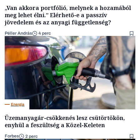
„Van akkora portfólió, melynek a hozamából
meg lehet élni.” Elérhető-e a passzív
jövedelem és az anyagi függetlenség?
Péller András
4 perc
Energia
Üzemanyagár-csökkenés lesz csütörtökön,
enyhül a feszültség a Közel-Keleten
Forbes
2 perc