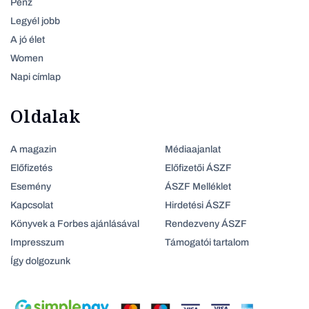
Pénz
Legyél jobb
A jó élet
Women
Napi címlap
Oldalak
A magazin
Médiaajanlat
Előfizetés
Előfizetői ÁSZF
Esemény
ÁSZF Melléklet
Kapcsolat
Hirdetési ÁSZF
Könyvek a Forbes ajánlásával
Rendezveny ÁSZF
Impresszum
Támogatói tartalom
Így dolgozunk