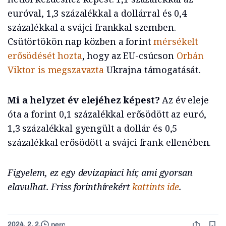
euróval, 1,3 százalékkal a dollárral és 0,4
százalékkal a svájci frankkal szemben.
Csütörtökön nap közben a forint
mérsékelt
erősödését hozta
, hogy az EU-csúcson
Orbán
Viktor is megszavazta
Ukrajna támogatását.
Mi a helyzet év elejéhez képest?
Az év eleje
óta a forint 0,1 százalékkal erősödött az euró,
1,3 százalékkal gyengült a dollár és 0,5
százalékkal erősödött a svájci frank ellenében.
Figyelem, ez egy devizapiaci hír, ami gyorsan
elavulhat. Friss forinthírekért
kattints ide
.
2024. 2. 2.
perc