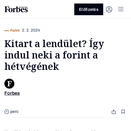
Előfizetés
2. 2. 2024
Forint
Kitart a lendület? Így
indul neki a forint a
hétvégének
Vagy fedezze fel a következő
témákat
Forbes
Üzlet
Pénz
Zöld
Legyél jobb!
perc