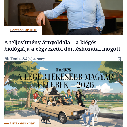
Content Lab HUB
A teljesítmény árnyoldala – a kiégés
biológiája a cégvezetői döntéshozatal mögött
BioTechUSA
4 perc
Listák és Extrák