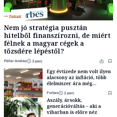
Podcast
Nem jó stratégia pusztán
hitelből finanszírozni, de miért
félnek a magyar cégek a
tőzsdére lépéstől?
Péller András
3 perc
Egy évtizede nem volt ilyen
alacsony az infláció, több
élelmiszer ára még
rohamosan csökken is
Forbes
2 perc
Aszály, ársokk,
generációváltás – aki a
viharban is előre néz