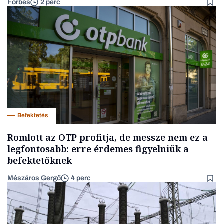
Forbes
2 perc
Befektetés
Romlott az OTP profitja, de messze nem ez a
legfontosabb: erre érdemes figyelniük a
befektetőknek
Mészáros Gergő
4 perc