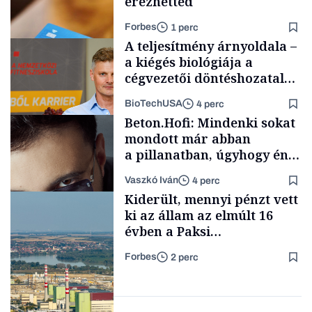
érezhetted
Forbes
1 perc
A teljesítmény árnyoldala –
a kiégés biológiája a
cégvezetői döntéshozatal
mögött
BioTechUSA
4 perc
Autó
Beton.Hofi: Mindenki sokat
mondott már abban
a pillanatban, úgyhogy én
a legsarkosabb
Vaszkó Iván
4 perc
gondolataimat akartam
Content Lab HUB
Kiderült, mennyi pénzt vett
kimondani
ki az állam az elmúlt 16
évben a Paksi
Atomerőműből
Forbes
2 perc
Forbes-sztori