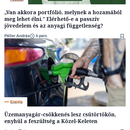
„Van akkora portfólió, melynek a hozamából
meg lehet élni.” Elérhető-e a passzív
jövedelem és az anyagi függetlenség?
Péller András
4 perc
Energia
Üzemanyagár-csökkenés lesz csütörtökön,
enyhül a feszültség a Közel-Keleten