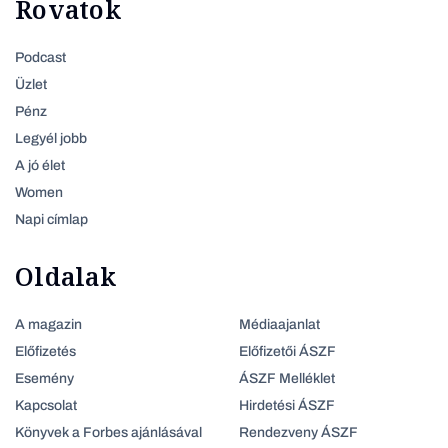
Rovatok
Podcast
Üzlet
Pénz
Legyél jobb
A jó élet
Women
Napi címlap
Oldalak
A magazin
Médiaajanlat
Előfizetés
Előfizetői ÁSZF
Esemény
ÁSZF Melléklet
Kapcsolat
Hirdetési ÁSZF
Könyvek a Forbes ajánlásával
Rendezveny ÁSZF