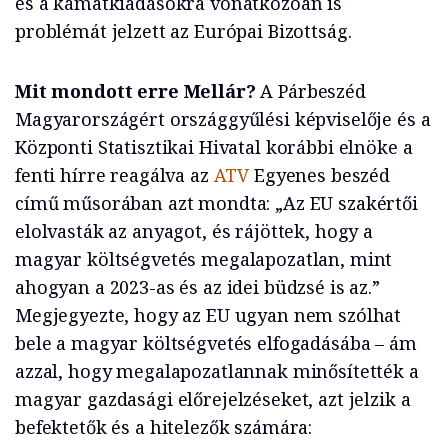
és a kamatkiadásokra vonatkozóan is
problémát jelzett az Európai Bizottság.
Mit mondott erre Mellár?
A Párbeszéd
Magyarországért országgyűlési képviselője és a
Központi Statisztikai Hivatal korábbi elnöke a
fenti hírre reagálva az
ATV
Egyenes beszéd
című műsorában azt mondta: „Az EU szakértői
elolvasták az anyagot, és rájöttek, hogy a
magyar költségvetés megalapozatlan, mint
ahogyan a 2023-as és az idei büdzsé is az.”
Megjegyezte, hogy az EU ugyan nem szólhat
bele a magyar költségvetés elfogadásába – ám
azzal, hogy megalapozatlannak minősítették a
magyar gazdasági előrejelzéseket, azt jelzik a
befektetők és a hitelezők számára: