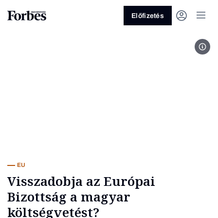
Előfizetés
Eur
Vagy fedezze fel a következő
témákat
Üzlet
Pénz
Zöld
Legyél jobb!
EU
Visszadobja az Európai
Bizottság a magyar
költségvetést?