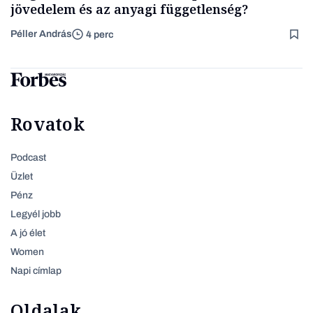
jövedelem és az anyagi függetlenség?
Péller András
4 perc
Rovatok
Podcast
Üzlet
Pénz
Legyél jobb
A jó élet
Women
Napi címlap
Oldalak