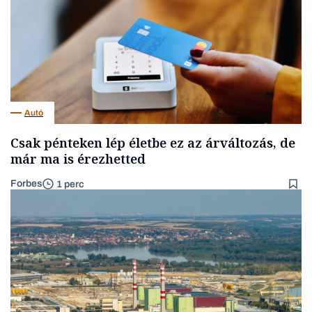
Autó
Csak pénteken lép életbe ez az árváltozás, de
már ma is érezhetted
Forbes
1 perc