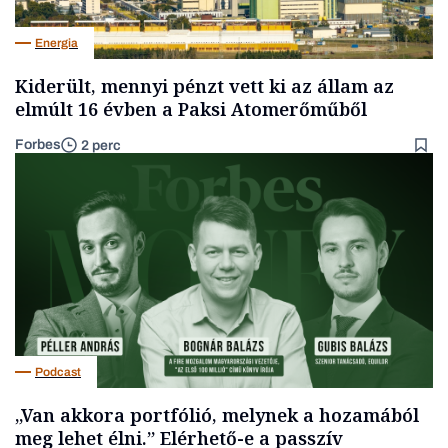
Energia
Kiderült, mennyi pénzt vett ki az állam az
elmúlt 16 évben a Paksi Atomerőműből
Forbes
2 perc
Podcast
„Van akkora portfólió, melynek a hozamából
meg lehet élni.” Elérhető-e a passzív