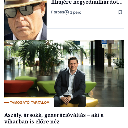
filmjére negyedmilliárdot
adott az NFI
Forbes
1 perc
Családi
vállalkozások
Pénz
TÁMOGATÓI TARTALOM
Aszály, ársokk, generációváltás – aki a
viharban is előre néz