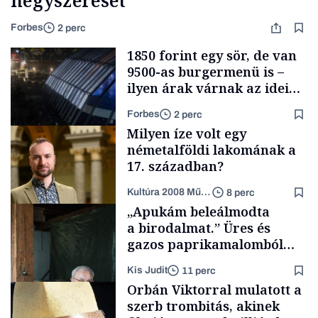
négyszeresét
Forbes
2 perc
1850 forint egy sör, de van
9500-as burgermenü is –
ilyen árak várnak az idei
Szigeten
Forbes
2 perc
Milyen íze volt egy
németalföldi lakomának a
17. században?
Kultúra 2008 Művészeti Nonprofit Kft.
8 perc
Pénz
„Apukám beleálmodta
a birodalmat.” Üres és
gazos paprikamalomból
lett az igazi családi
Kis Judit
11 perc
fűszersztori
Támogatói tartalom
Orbán Viktorral mulatott a
szerb trombitás, akinek