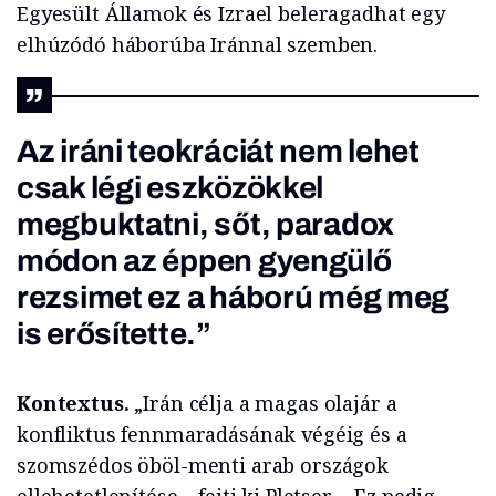
Egyesült Államok és Izrael beleragadhat egy
elhúzódó háborúba Iránnal szemben.
Az iráni teokráciát nem lehet
csak légi eszközökkel
megbuktatni, sőt, paradox
módon az éppen gyengülő
rezsimet ez a háború még meg
is erősítette.”
Kontextus.
„Irán célja a magas olajár a
konfliktus fennmaradásának végéig és a
szomszédos öböl-menti arab országok