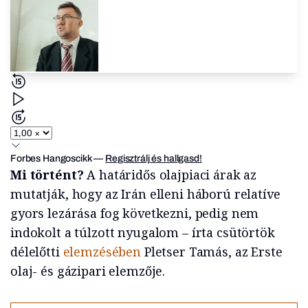
Forbes Hangoscikk
—
Regisztrálj és hallgasd!
Mi történt?
A határidős olajpiaci árak az
mutatják, hogy az Irán elleni háború relatíve
gyors lezárása fog következni, pedig nem
indokolt a túlzott nyugalom – írta csütörtök
délelőtti
elemzésében
Pletser Tamás, az Erste
olaj- és gázipari elemzője.