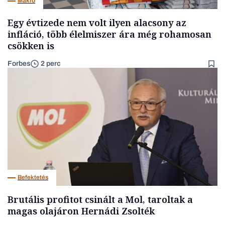
Makro
Egy évtizede nem volt ilyen alacsony az
infláció, több élelmiszer ára még rohamosan
csökken is
Forbes
2 perc
Befektetés
Brutális profitot csinált a Mol, taroltak a
magas olajáron Hernádi Zsolték