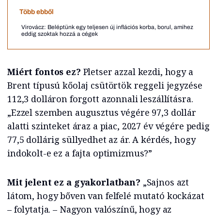
Több ebből
Virovácz: Beléptünk egy teljesen új inflációs korba, borul, amihez
eddig szoktak hozzá a cégek
Miért fontos ez?
Pletser azzal kezdi, hogy a
Brent típusú kőolaj csütörtök reggeli jegyzése
112,3 dolláron forgott azonnali leszállításra.
„Ezzel szemben augusztus végére 97,3 dollár
alatti szinteket áraz a piac, 2027 év végére pedig
77,5 dollárig süllyedhet az ár. A kérdés, hogy
indokolt-e ez a fajta optimizmus?”
Mit jelent ez a gyakorlatban?
„Sajnos azt
látom, hogy bőven van felfelé mutató kockázat
– folytatja. – Nagyon valószínű, hogy az