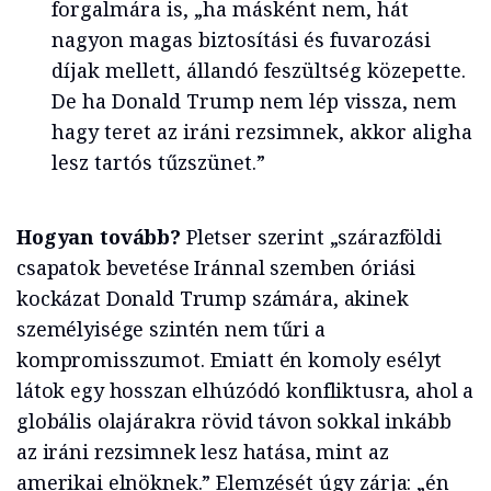
forgalmára is, „ha másként nem, hát
nagyon magas biztosítási és fuvarozási
díjak mellett, állandó feszültség közepette.
De ha Donald Trump nem lép vissza, nem
hagy teret az iráni rezsimnek, akkor aligha
lesz tartós tűzszünet.”
Hogyan tovább?
Pletser szerint „szárazföldi
csapatok bevetése Iránnal szemben óriási
kockázat Donald Trump számára, akinek
személyisége szintén nem tűri a
kompromisszumot. Emiatt én komoly esélyt
látok egy hosszan elhúzódó konfliktusra, ahol a
globális olajárakra rövid távon sokkal inkább
az iráni rezsimnek lesz hatása, mint az
amerikai elnöknek.” Elemzését úgy zárja: „én