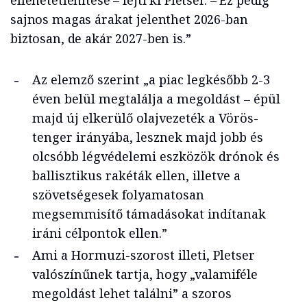
ellehetetlenítése – fejti ki Pletser. – Ez pedig
sajnos magas árakat jelenthet 2026-ban
biztosan, de akár 2027-ben is.”
Az elemző szerint „a piac legkésőbb 2-3
éven belül megtalálja a megoldást – épül
majd új elkerülő olajvezeték a Vörös-
tenger irányába, lesznek majd jobb és
olcsóbb légvédelemi eszközök drónok és
ballisztikus rakéták ellen, illetve a
szövetségesek folyamatosan
megsemmisítő támadásokat indítanak
iráni célpontok ellen.”
Ami a Hormuzi-szorost illeti, Pletser
valószínűnek tartja, hogy „valamiféle
megoldást lehet találni” a szoros