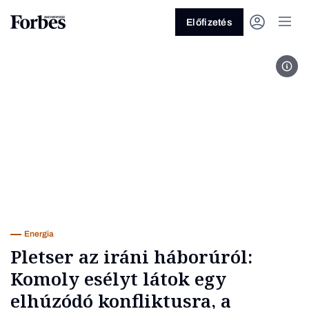
Előfizetés
Fotó
Vagy fedezze fel a következő
témákat
Üzlet
Pénz
Zöld
Legyél jobb!
Energia
Pletser az iráni háborúról:
Komoly esélyt látok egy
elhúzódó konfliktusra, a