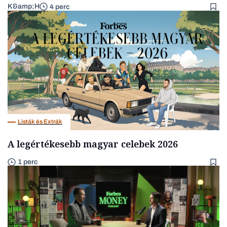
K&amp;H
4 perc
Listák és Extrák
A legértékesebb magyar celebek 2026
1 perc