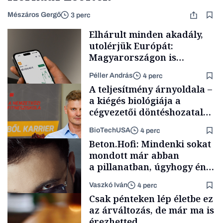
Mészáros Gergő
3 perc
Elhárult minden akadály,
utolérjük Európát:
Magyarországon is
elindítja
Péller András
4 perc
kriptoszolgáltatását az
A teljesítmény árnyoldala –
egyik legnépszerűbb
a kiégés biológiája a
fintech
cégvezetői döntéshozatal
mögött
BioTechUSA
4 perc
Fintech
Beton.Hofi: Mindenki sokat
mondott már abban
a pillanatban, úgyhogy én
a legsarkosabb
Vaszkó Iván
4 perc
gondolataimat akartam
Content Lab HUB
Csak pénteken lép életbe ez
kimondani
az árváltozás, de már ma is
érezhetted