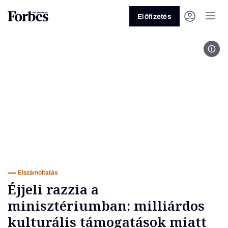
Előfizetés
Fotó
Vagy fedezze fel a következő
témákat
Üzlet
Pénz
Zöld
Legyél jobb!
Elszámoltatás
Éjjeli razzia a
minisztériumban: milliárdos
kulturális támogatások miatt