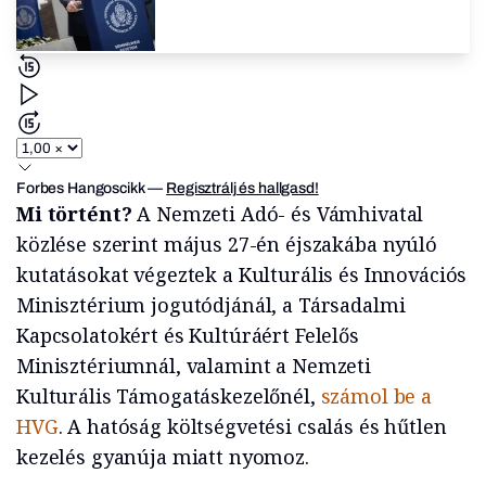
Forbes Hangoscikk
—
Regisztrálj és hallgasd!
Mi történt?
A Nemzeti Adó- és Vámhivatal
közlése szerint május 27-én éjszakába nyúló
kutatásokat végeztek a Kulturális és Innovációs
Minisztérium jogutódjánál, a Társadalmi
Kapcsolatokért és Kultúráért Felelős
Minisztériumnál, valamint a Nemzeti
Kulturális Támogatáskezelőnél,
számol be a
HVG
. A hatóság költségvetési csalás és hűtlen
kezelés gyanúja miatt nyomoz.