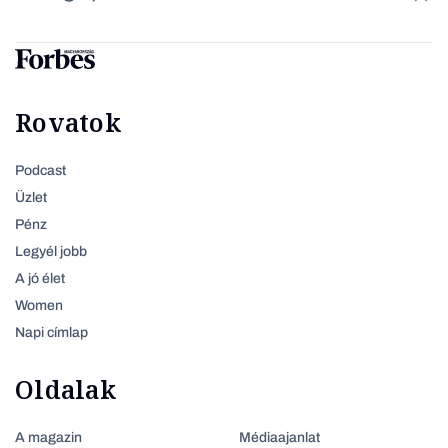
Rovatok
Podcast
Üzlet
Pénz
Legyél jobb
A jó élet
Women
Napi címlap
Oldalak
A magazin
Médiaajanlat