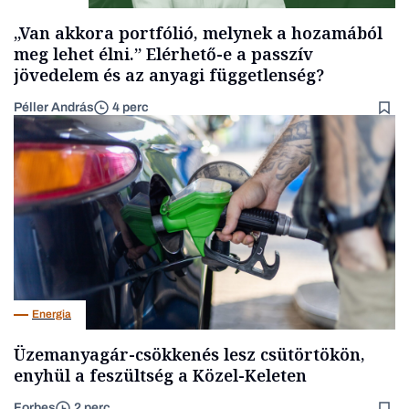
„Van akkora portfólió, melynek a hozamából
meg lehet élni.” Elérhető-e a passzív
jövedelem és az anyagi függetlenség?
Péller András
4 perc
Energia
Üzemanyagár-csökkenés lesz csütörtökön,
enyhül a feszültség a Közel-Keleten
Forbes
2 perc