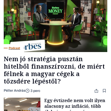
Podcast
Nem jó stratégia pusztán
hitelből finanszírozni, de miért
félnek a magyar cégek a
tőzsdére lépéstől?
Péller András
3 perc
Egy évtizede nem volt ilyen
alacsony az infláció, több