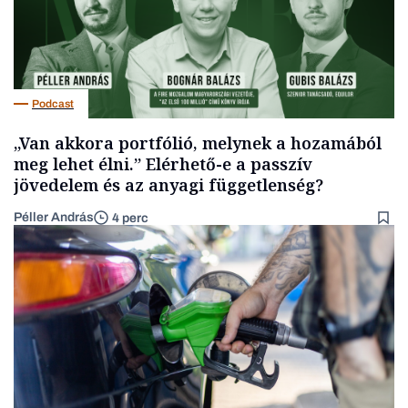
Podcast
„Van akkora portfólió, melynek a hozamából
meg lehet élni.” Elérhető-e a passzív
jövedelem és az anyagi függetlenség?
Péller András
4 perc