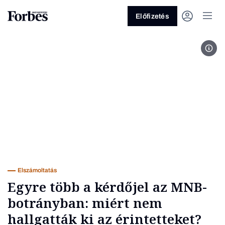
Előfizetés
Fot
Vagy fedezze fel a következő
témákat
Üzlet
Pénz
Zöld
Legyél jobb!
Elszámoltatás
Egyre több a kérdőjel az MNB-
botrányban: miért nem
hallgatták ki az érintetteket?