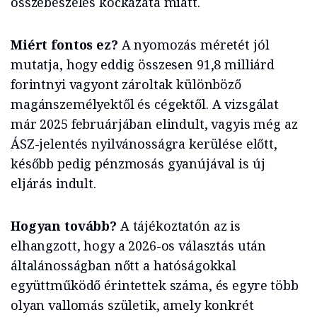
összebeszélés kockázata miatt.
Miért fontos ez?
A nyomozás méretét jól
mutatja, hogy eddig összesen 91,8 milliárd
forintnyi vagyont zároltak különböző
magánszemélyektől és cégektől. A vizsgálat
már 2025 februárjában elindult, vagyis még az
ÁSZ-jelentés nyilvánosságra kerülése előtt,
később pedig pénzmosás gyanújával is új
eljárás indult.
Hogyan tovább?
A tájékoztatón az is
elhangzott, hogy a 2026-os választás után
általánosságban nőtt a hatóságokkal
együttműködő érintettek száma, és egyre több
olyan vallomás születik, amely konkrét