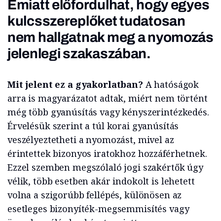
Emiatt előfordulhat, hogy egyes
kulcsszereplőket tudatosan
nem hallgatnak meg a nyomozás
jelenlegi szakaszában.
Mit jelent ez a gyakorlatban?
A hatóságok
arra is magyarázatot adtak, miért nem történt
még több gyanúsítás vagy kényszerintézkedés.
Érvelésük szerint a túl korai gyanúsítás
veszélyeztetheti a nyomozást, mivel az
érintettek bizonyos iratokhoz hozzáférhetnek.
Ezzel szemben megszólaló jogi szakértők úgy
vélik, több esetben akár indokolt is lehetett
volna a szigorúbb fellépés, különösen az
esetleges bizonyíték-megsemmisítés vagy