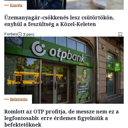
Energia
Üzemanyagár-csökkenés lesz csütörtökön,
enyhül a feszültség a Közel-Keleten
Forbes
2 perc
Befektetés
Romlott az OTP profitja, de messze nem ez a
legfontosabb: erre érdemes figyelniük a
befektetőknek