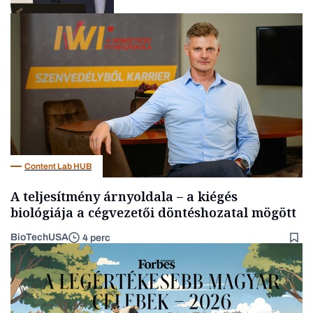
Befektetés
Content Lab HUB
A teljesítmény árnyoldala – a kiégés
biológiája a cégvezetői döntéshozatal mögött
BioTechUSA
4 perc