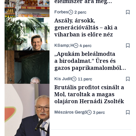
élelmiszer ára még
rohamosan csökken is
Forbes
2 perc
Aszály, ársokk,
generációváltás – aki a
viharban is előre néz
K&amp;H
4 perc
Makro
„Apukám beleálmodta
a birodalmat.” Üres és
gazos paprikamalomból
lett az igazi családi
Kis Judit
11 perc
fűszersztori
TÁMOGATÓI
Brutális profitot csinált a
TARTALOM
Mol, taroltak a magas
olajáron Hernádi Zsolték
Mészáros Gergő
3 perc
Családi
vállalkozások