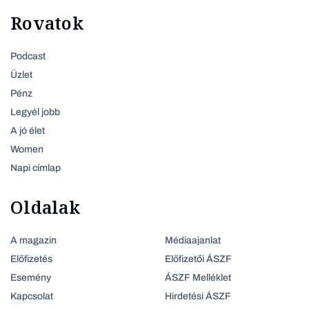
Rovatok
Podcast
Üzlet
Pénz
Legyél jobb
A jó élet
Women
Napi címlap
Oldalak
A magazin
Médiaajanlat
Előfizetés
Előfizetői ÁSZF
Esemény
ÁSZF Melléklet
Kapcsolat
Hirdetési ÁSZF