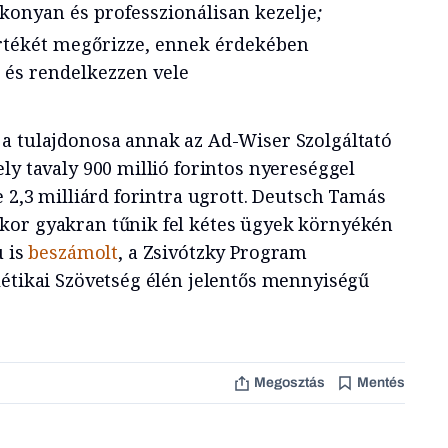
ékonyan és professzionálisan kezelje
;
 értékét megőrizze, ennek érdekében
 és rendelkezzen vele
a tulajdonosa annak az Ad-Wiser Szolgáltató
ly tavaly 900 millió forintos nyereséggel
e 2,3 milliárd forintra ugrott. Deutsch Tamás
kor gyakran tűnik fel kétes ügyek környékén
u is
beszámolt
, a Zsivótzky Program
létikai Szövetség élén jelentős mennyiségű
Megosztás
Mentés