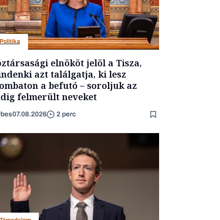
Politika
ztársasági elnököt jelöl a Tisza,
ndenki azt találgatja, ki lesz
ombaton a befutó – soroljuk az
dig felmerült neveket
rbes
07.08.2026
2 perc