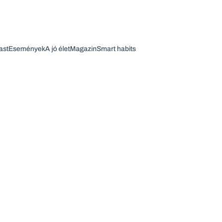
ast
Események
A jó élet
Magazin
Smart habits
Vagy fedezze fel a következő témákat
Üzlet
Pénz
Zöld
Legyél jobb!