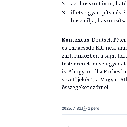
azt hosszú távon, hat
illetve gyarapítsa és
használja, hasznosítsa
Kontextus.
Deutsch Péter 
és Tanácsadó Kft.-nek, ame
zárt, miközben a saját tők
testvérének neve ugyanak
is. Ahogy arról a Forbes.h
vezetőjeként, a Magyar At
összegeket szórt el.
2025. 7. 31.
1 perc