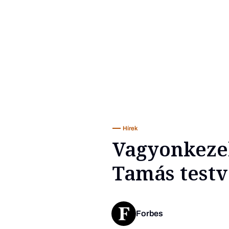
Hírek
Vagyonkezel
Tamás test
Forbes