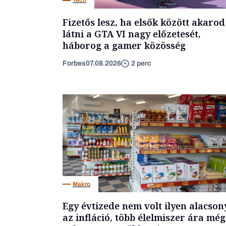
Tech
Fizetős lesz, ha elsők között akarod
látni a GTA VI nagy előzetesét,
háborog a gamer közösség
Forbes
07.08.2026
2 perc
Makro
Egy évtizede nem volt ilyen alacson
az infláció, több élelmiszer ára még