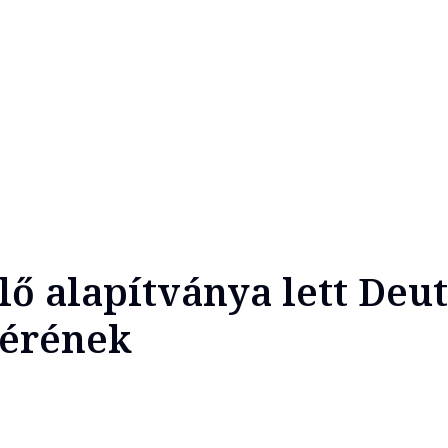
ő alapítványa lett Deu
vérének