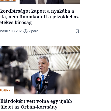
Társadalom
kordbírságot kapott a nyakába a
ta, nem finomkodott a jelzőkkel az
letékes bíróság
rbes
07.08.2026
2 perc
Politika
lliárdokért vett volna egy újabb
ületet az Orbán-kormány