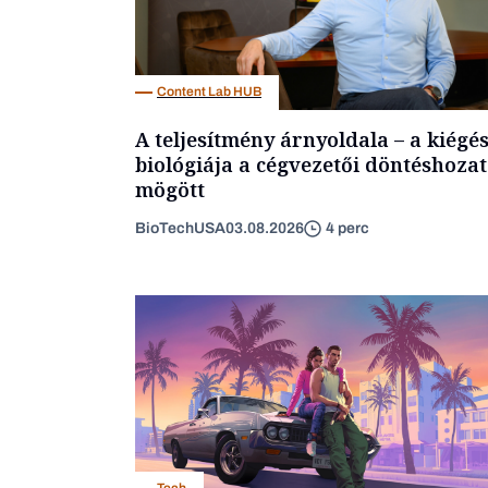
Content Lab HUB
A teljesítmény árnyoldala – a kiégé
biológiája a cégvezetői döntéshozat
mögött
BioTechUSA
03.08.2026
4 perc