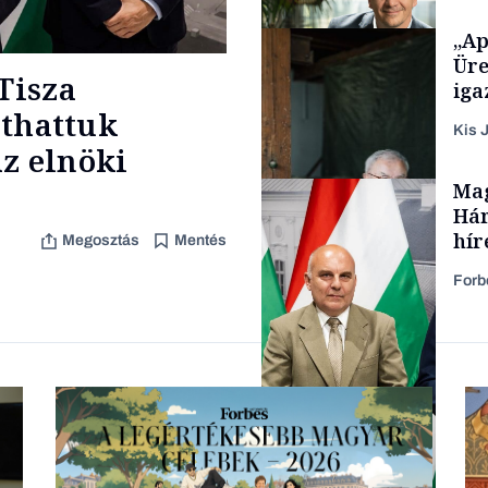
„Ap
Podcast
Üre
Tisza
iga
áthattuk
Kis J
z elnöki
TÁMOGATÓI
Mag
TARTALOM
Hár
hír
Megosztás
Mentés
Forb
Családi vállalkozások
Politika