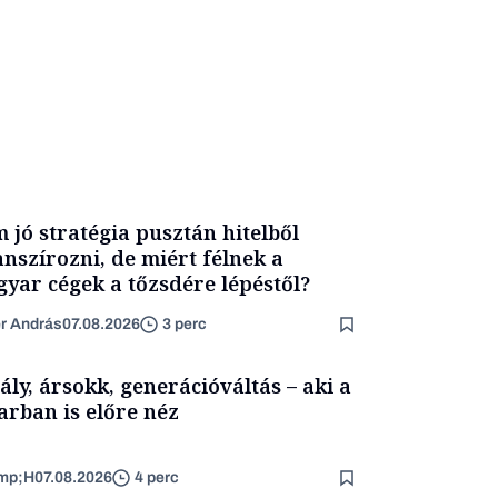
 jó stratégia pusztán hitelből
anszírozni, de miért félnek a
yar cégek a tőzsdére lépéstől?
er András
07.08.2026
3 perc
ály, ársokk, generációváltás – aki a
arban is előre néz
mp;H
07.08.2026
4 perc