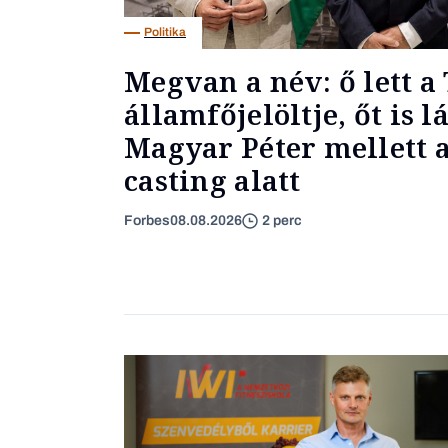
Politika
Megvan a név: ő lett a 
államfőjelöltje, őt is l
Magyar Péter mellett a
casting alatt
Forbes
08.08.2026
2 perc