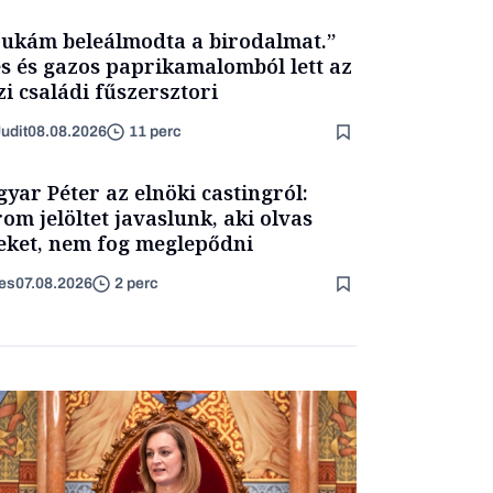
ukám beleálmodta a birodalmat.”
s és gazos paprikamalomból lett az
zi családi fűszersztori
udit
08.08.2026
11 perc
yar Péter az elnöki castingról:
om jelöltet javaslunk, aki olvas
eket, nem fog meglepődni
es
07.08.2026
2 perc