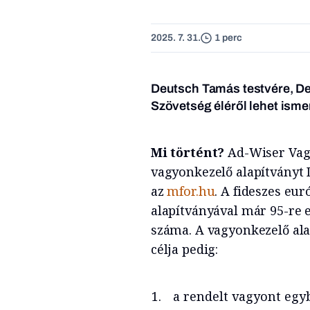
2025. 7. 31.
1 perc
Deutsch Tamás testvére, De
Szövetség éléről lehet ismer
Mi történt?
Ad-Wiser Vagy
vagyonkezelő alapítványt 
az
mfor.hu
. A fideszes eu
alapítványával már 95-re 
száma. A vagyonkezelő ala
célja pedig:
a rendelt vagyont egy