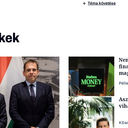
Téma követése
kek
Nem
fin
mag
Péll
Asz
vih
K&a