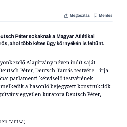
Megosztás
Mentés
utsch Péter sokaknak a Magyar Atlétikai
ős, ahol több kétes ügy környékén is feltűnt.
onkezelő Alapítvány néven indít saját
Deutsch Péter, Deutsch Tamás testvére – írja
rópai parlamenti képviselő testvérének
emelkedik a hasonló bejegyzett konstrukciók
pítvány egyetlen kuratora Deutsch Péter,
ben tartsa
;