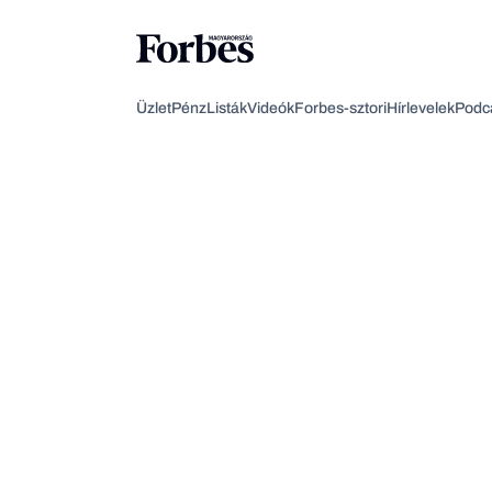
Üzlet
Pénz
Listák
Videók
Forbes-sztori
Hírlevelek
Podc