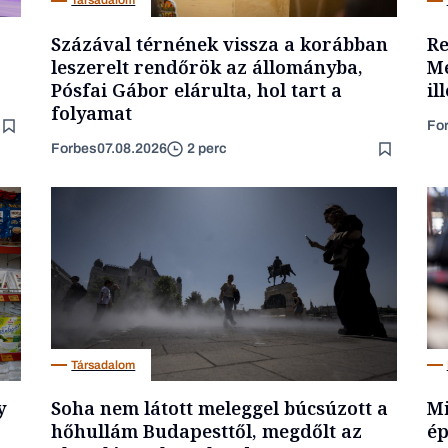
Társadalom
Százával térnének vissza a korábban
Re
leszerelt rendőrök az állományba,
Me
Pósfai Gábor elárulta, hol tart a
il
folyamat
Fo
Forbes
07.08.2026
2 perc
Társadalom
y
Soha nem látott meleggel búcsúzott a
Mi
hőhullám Budapesttől, megdőlt az
ép