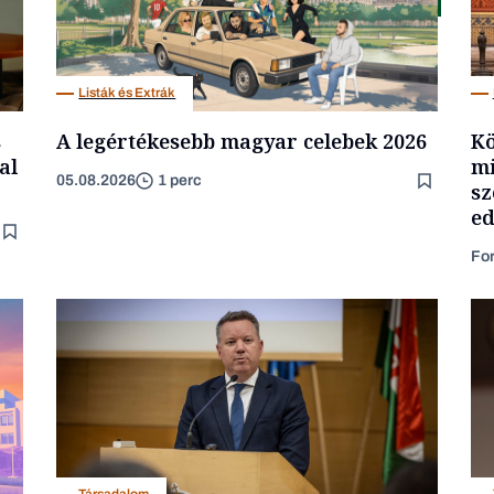
Listák és Extrák
s
A legértékesebb magyar celebek 2026
Kö
al
mi
05.08.2026
1 perc
sz
ed
Fo