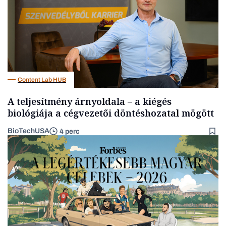
Content Lab HUB
A teljesítmény árnyoldala – a kiégés
biológiája a cégvezetői döntéshozatal mögött
BioTechUSA
4 perc