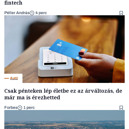
fintech
Péller András
4 perc
Autó
Csak pénteken lép életbe ez az árváltozás, de
már ma is érezhetted
Forbes
1 perc