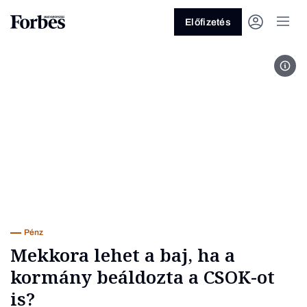
Előfizetés
Buda
Vagy fedezze fel a következő
témákat
Üzlet
Pénz
Zöld
Legyél jobb!
Pénz
Mekkora lehet a baj, ha a
kormány beáldozta a CSOK-ot
is?