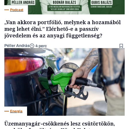
Podcast
„Van akkora portfólió, melynek a hozamából
meg lehet élni.” Elérhető-e a passzív
jövedelem és az anyagi függetlenség?
Péller András
4 perc
Energia
Üzemanyagár-csökkenés lesz csütörtökön,