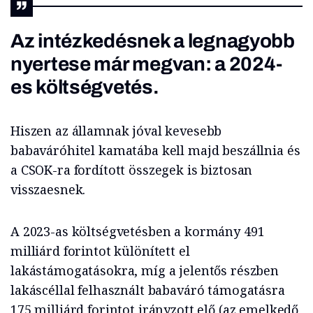
Az intézkedésnek a legnagyobb
nyertese már megvan: a 2024-
es költségvetés.
Hiszen az államnak jóval kevesebb
babaváróhitel kamatába kell majd beszállnia és
a CSOK-ra fordított összegek is biztosan
visszaesnek.
A 2023-as költségvetésben a kormány 491
milliárd forintot különített el
lakástámogatásokra, míg a jelentős részben
lakáscéllal felhasznált babaváró támogatásra
175 milliárd forintot irányzott elő (az emelkedő