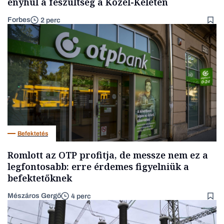
enyhül a feszültség a Közel-Keleten
Forbes
2 perc
Befektetés
Romlott az OTP profitja, de messze nem ez a
legfontosabb: erre érdemes figyelniük a
befektetőknek
Mészáros Gergő
4 perc