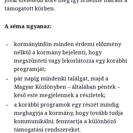
jóval szélesebb köre még így is benne maradt a
támogatott körben.
A séma ugyanaz:
kormányinfón minden érdemi előzmény
nélkül a kormány bejelenti, hogy
megszünteti vagy lekorlátozza egy korábbi
programját;
pár napig mindenki találgat, majd a
Magyar Közlönyben – általában péntek –
késő este megjelennek a részletek;
a korábbi programok egy részét mindig
meghagyja a kormány, hogy tovább tudja
kommunikálni: fenntartja a különböző
támogatási rendszereket.