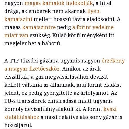
nagyon
magas kamatok indokolják
, a hitel
drága, az emberek nem akarnak
ilyen
kamatszint
mellett hosszú távra eladósodni. A
magas
kamatszintre
pedig
a forint védelme
miatt van
szükség. Külső körülményként itt
megjelenhet a háború.
A TTF tőzsdei gázárra ugyanis nagyon
érzékeny
a magyar fizetőeszköz
. Amikor az árak
elszálltak, a gáz megvásárlásához devizát
kellett váltania az államnak, ami forint eladást
jelent, ez pedig gyengítette az árfolyamot. Az
EU-s transzferek elmaradása miatt ugyanis
komoly devizahiány alakult ki. A forint
kvázi
stabilitásához
a most relatíve alacsony gázár is
hozzájárul.