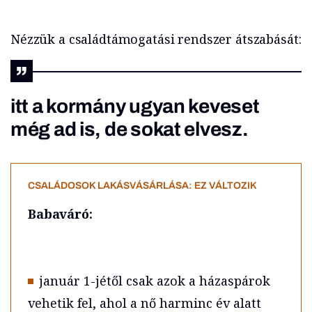
Nézzük a családtámogatási rendszer átszabását:
itt a kormány ugyan keveset
még ad is, de sokat elvesz.
CSALÁDOSOK LAKÁSVÁSÁRLÁSA: EZ VÁLTOZIK
Babaváró:
január 1-jétől csak azok a házaspárok
vehetik fel, ahol a nő harminc év alatt