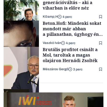
generációváltás – aki a
viharban is előre néz
K&amp;H
4 perc
Makro
Beton.Hofi: Mindenki sokat
mondott már abban
a pillanatban, úgyhogy én
a legsarkosabb
Vaszkó Iván
4 perc
gondolataimat akartam
TÁMOGATÓI
Brutális profitot csinált a
TARTALOM
kimondani
Mol, taroltak a magas
olajáron Hernádi Zsolték
Mészáros Gergő
3 perc
Forbes-sztori
Befektetés