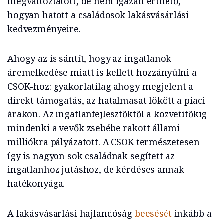
megváltoztatott, de nem igazán érthető,
hogyan hatott a családosok lakásvásárlási
kedvezményeire.
Ahogy az is sántít, hogy az ingatlanok
áremelkedése miatt is kellett hozzányúlni a
CSOK-hoz: gyakorlatilag ahogy megjelent a
direkt támogatás, az hatalmasat lökött a piaci
árakon. Az ingatlanfejlesztőktől a közvetítőkig
mindenki a vevők zsebébe rakott állami
milliókra pályázatott. A CSOK természetesen
így is nagyon sok családnak segített az
ingatlanhoz jutáshoz, de kérdéses annak
hatékonyága.
A lakásvásárlási hajlandóság
beesését
inkább a