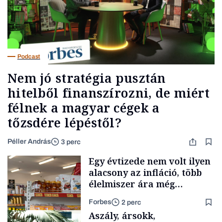
Podcast
Nem jó stratégia pusztán
hitelből finanszírozni, de miért
félnek a magyar cégek a
tőzsdére lépéstől?
Péller András
3 perc
Egy évtizede nem volt ilyen
alacsony az infláció, több
élelmiszer ára még
rohamosan csökken is
Forbes
2 perc
Aszály, ársokk,