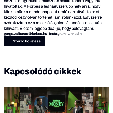
hiszünk magunkban, miközben sokkal többre vagyunk
hivatottak. A Forbes a legnagyszerűbb hely arra, hogy
kitekintsünk a mindennapokat uraló narratívák fölé: ott
kezdődik egy olyan történet, ami rólunk szól. Egyszerre
szórakoztató ez a misszió és jelent állandó intellektuális
kihívást. Életem legjobb deal-je, hogy belevágtam.
gergo.zsiboras@forbes.hu
Instagram
Linkedin
Szerző követése
Kapcsolódó cikkek