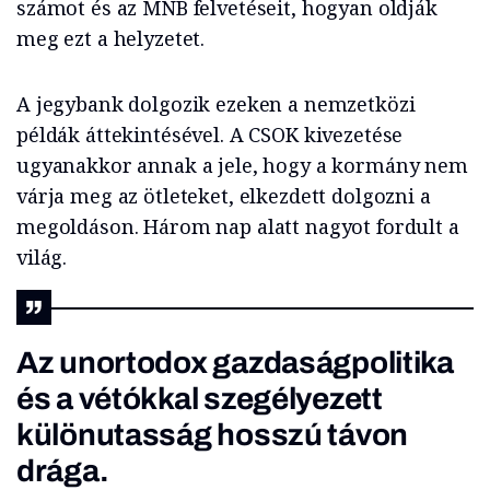
számot és az MNB felvetéseit, hogyan oldják
meg ezt a helyzetet.
A jegybank dolgozik ezeken a nemzetközi
példák áttekintésével. A CSOK kivezetése
ugyanakkor annak a jele, hogy a kormány nem
várja meg az ötleteket, elkezdett dolgozni a
megoldáson. Három nap alatt nagyot fordult a
világ.
Az unortodox gazdaságpolitika
és a vétókkal szegélyezett
különutasság hosszú távon
drága.