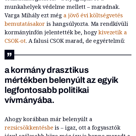
munkahelyek védelme mellett – maradnak.
Varga Mihály ezt még
a jövő évi költségvetés
bemutatásakor
is hangsúlyozta. Ma rendkívüli
kormányinfón jelentették be, hogy
kivezetik a
CSOK-ot
. A falusi CSOK marad, de egyértelmű:
a kormány drasztikus
mértékben belenyúlt az egyik
legfontosabb politikai
vívmányába.
Ahogy korábban már belenyúlt a
rezsicsökkentésbe
is – igaz, ott a fogyasztók