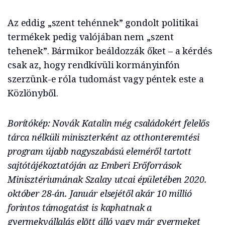
Az eddig „szent tehénnek” gondolt politikai
termékek pedig valójában nem „szent
tehenek”. Bármikor beáldozzák őket – a kérdés
csak az, hogy rendkívüli kormányinfón
szerzünk-e róla tudomást vagy péntek este a
Közlönyből.
Borítókép: Novák Katalin még családokért felelős
tárca nélküli miniszterként az otthonteremtési
program újabb nagyszabású eleméről tartott
sajtótájékoztatóján az Emberi Erőforrások
Minisztériumának Szalay utcai épületében 2020.
október 28-án. Január elsejétől akár 10 millió
forintos támogatást is kaphatnak a
gyermekvállalás elõtt álló vagy már gyermeket