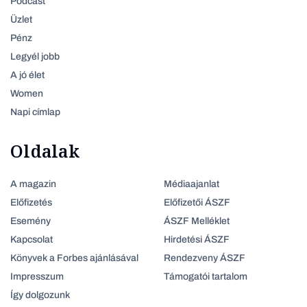
Podcast
Üzlet
Pénz
Legyél jobb
A jó élet
Women
Napi címlap
Oldalak
A magazin
Médiaajanlat
Előfizetés
Előfizetői ÁSZF
Esemény
ÁSZF Melléklet
Kapcsolat
Hirdetési ÁSZF
Könyvek a Forbes ajánlásával
Rendezveny ÁSZF
Impresszum
Támogatói tartalom
Így dolgozunk