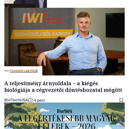
Befektetés
Content Lab HUB
A teljesítmény árnyoldala – a kiégés
biológiája a cégvezetői döntéshozatal mögött
BioTechUSA
4 perc