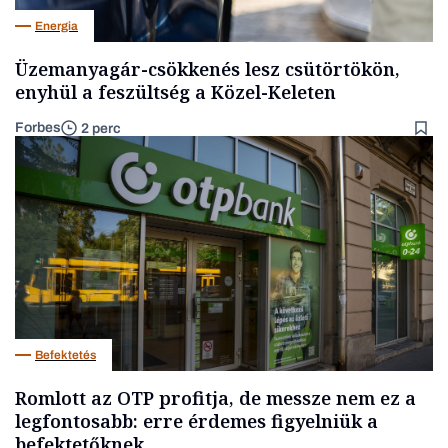
Energia
Üzemanyagár-csökkenés lesz csütörtökön,
enyhül a feszültség a Közel-Keleten
Forbes
2 perc
Befektetés
Romlott az OTP profitja, de messze nem ez a
legfontosabb: erre érdemes figyelniük a
befektetőknek