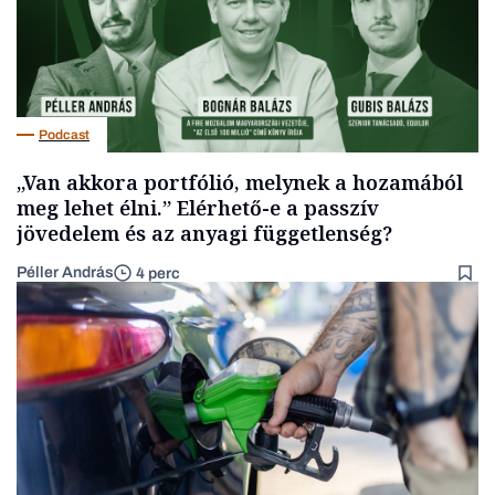
Podcast
„Van akkora portfólió, melynek a hozamából
meg lehet élni.” Elérhető-e a passzív
jövedelem és az anyagi függetlenség?
Péller András
4 perc