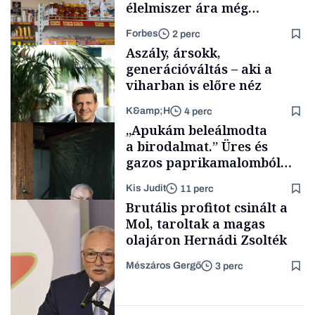
élelmiszer ára még
rohamosan csökken is
Forbes
2 perc
Aszály, ársokk,
generációváltás – aki a
viharban is előre néz
K&amp;H
4 perc
Makro
„Apukám beleálmodta
a birodalmat.” Üres és
gazos paprikamalomból
lett az igazi családi
Kis Judit
11 perc
fűszersztori
TÁMOGATÓI
Brutális profitot csinált a
TARTALOM
Mol, taroltak a magas
olajáron Hernádi Zsolték
Mészáros Gergő
3 perc
Családi
vállalkozások