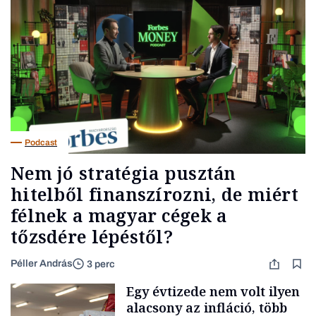
Podcast
Nem jó stratégia pusztán
hitelből finanszírozni, de miért
félnek a magyar cégek a
tőzsdére lépéstől?
Péller András
3 perc
Egy évtizede nem volt ilyen
alacsony az infláció, több