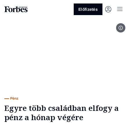
Előfizetés
Step
Vagy fedezze fel a következő
témákat
Üzlet
Pénz
Zöld
Legyél jobb!
Pénz
Egyre több családban elfogy a
pénz a hónap végére