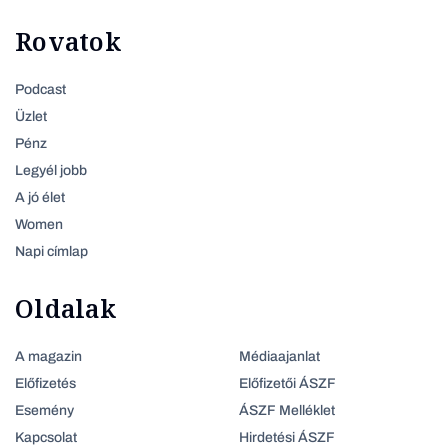
Rovatok
Podcast
Üzlet
Pénz
Legyél jobb
A jó élet
Women
Napi címlap
Oldalak
A magazin
Médiaajanlat
Előfizetés
Előfizetői ÁSZF
Esemény
ÁSZF Melléklet
Kapcsolat
Hirdetési ÁSZF