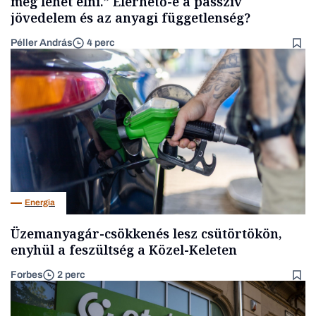
meg lehet élni.” Elérhető-e a passzív
jövedelem és az anyagi függetlenség?
Péller András
4 perc
Energia
Üzemanyagár-csökkenés lesz csütörtökön,
enyhül a feszültség a Közel-Keleten
Forbes
2 perc