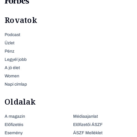
Rovatok
Podcast
Üzlet
Pénz
Legyél jobb
A jó élet
Women
Napi címlap
Oldalak
A magazin
Médiaajanlat
Előfizetés
Előfizetői ÁSZF
Esemény
ÁSZF Melléklet