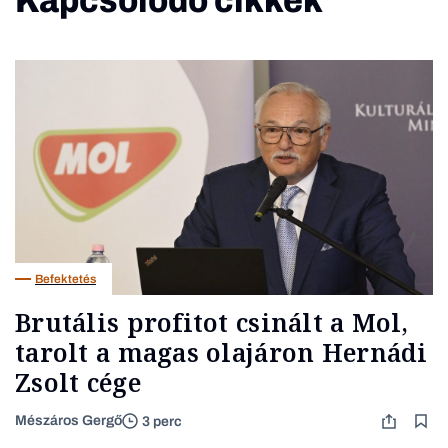
Kapcsolódó cikkek
Befektetés
Brutális profitot csinált a Mol,
tarolt a magas olajáron Hernádi
Zsolt cége
Mészáros Gergő
3 perc