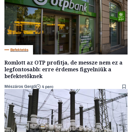
Befektetés
Romlott az OTP profitja, de messze nem ez a
legfontosabb: erre érdemes figyelniük a
befektetőknek
Mészáros Gergő
4 perc