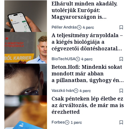
Elhárult minden akadály,
utolérjük Európát:
Magyarországon is
elindítja
Péller András
4 perc
kriptoszolgáltatását az
A teljesítmény árnyoldala –
egyik legnépszerűbb
a kiégés biológiája a
fintech
cégvezetői döntéshozatal
mögött
BioTechUSA
4 perc
Fintech
Beton.Hofi: Mindenki sokat
mondott már abban
a pillanatban, úgyhogy én
a legsarkosabb
Vaszkó Iván
4 perc
gondolataimat akartam
Content Lab HUB
Csak pénteken lép életbe ez
kimondani
az árváltozás, de már ma is
érezhetted
Forbes
1 perc
Forbes-sztori