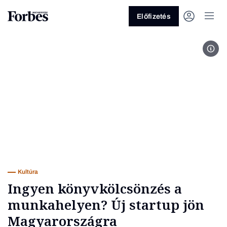
Előfizetés
fotó
Vagy fedezze fel a következő
témákat
Üzlet
Pénz
Zöld
Legyél jobb!
Kultúra
Ingyen könyvkölcsönzés a
munkahelyen? Új startup jön
Magyarországra