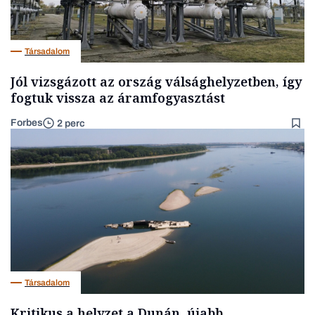
Társadalom
Jól vizsgázott az ország válsághelyzetben, így
fogtuk vissza az áramfogyasztást
Forbes
2 perc
Társadalom
Kritikus a helyzet a Dunán, újabb