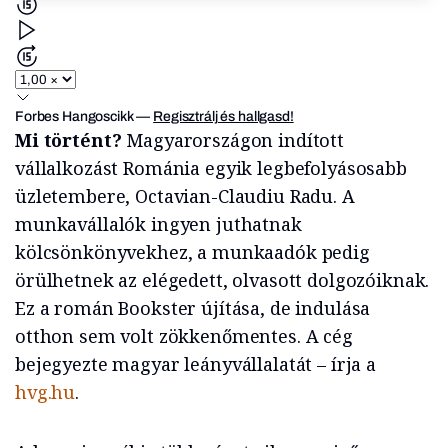
Forbes Hangoscikk
—
Regisztrálj és hallgasd!
Mi történt?
Magyarországon indított
vállalkozást Románia egyik legbefolyásosabb
üzletembere, Octavian-Claudiu Radu. A
munkavállalók ingyen juthatnak
kölcsönkönyvekhez, a munkaadók pedig
örülhetnek az elégedett, olvasott dolgozóiknak.
Ez a román Bookster újítása, de indulása
otthon sem volt zökkenőmentes. A cég
bejegyezte magyar leányvállalatát – írja a
hvg.hu
.