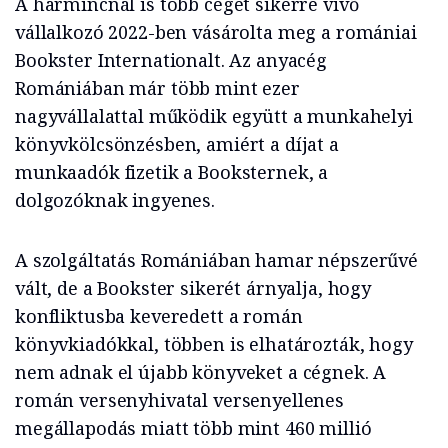
A harmincnál is több céget sikerre vivő
vállalkozó 2022-ben vásárolta meg a romániai
Bookster Internationalt. Az anyacég
Romániában már több mint ezer
nagyvállalattal működik együtt a munkahelyi
könyvkölcsönzésben, amiért a díjat a
munkaadók fizetik a Booksternek, a
dolgozóknak ingyenes.
A szolgáltatás Romániában hamar népszerűvé
vált, de a Bookster sikerét árnyalja, hogy
konfliktusba keveredett a román
könyvkiadókkal, többen is elhatározták, hogy
nem adnak el újabb könyveket a cégnek. A
román versenyhivatal versenyellenes
megállapodás miatt több mint 460 millió