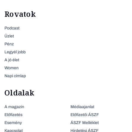
Rovatok
Podcast
Üzlet
Pénz
Legyél jobb
A jó élet
Women
Napi címlap
Oldalak
A magazin
Médiaajanlat
Előfizetés
Előfizetői ÁSZF
Esemény
ÁSZF Melléklet
Kapcsolat
Hirdetési ÁSZF