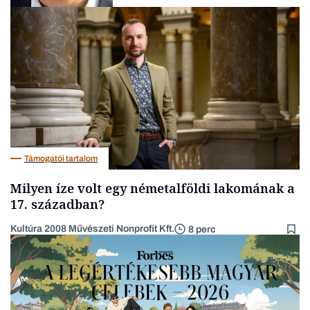
Pénz
Támogatói tartalom
Milyen íze volt egy németalföldi lakomának a
17. században?
Kultúra 2008 Művészeti Nonprofit Kft.
8 perc