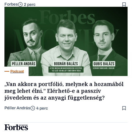
Forbes
2 perc
Podcast
„Van akkora portfólió, melynek a hozamából
meg lehet élni.” Elérhető-e a passzív
jövedelem és az anyagi függetlenség?
Péller András
4 perc