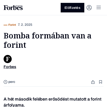
Előfizetés
7. 2. 2025
Forint
Bomba formában van a
forint
Vagy fedezze fel a következő
Forbes
témákat
EUR/HU
Üzlet
Pénz
Zöld
Legyél jobb!
perc
A hét második felében erősödést mutatott a forint
árfolyama.