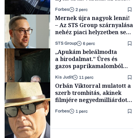
Szigeten
Forbes
2 perc
Mernek újra nagyok lenni!
– Az STS Group szárnyalása
nehéz piaci helyzetben sem
lassult
STS Group
6 perc
Pénz
„Apukám beleálmodta
a birodalmat.” Üres és
gazos paprikamalomból
lett az igazi családi
Kis Judit
11 perc
fűszersztori
Támogatói tartalom
Orbán Viktorral mulatott a
szerb trombitás, akinek
filmjére negyedmilliárdot
adott az NFI
Forbes
1 perc
Családi
vállalkozások