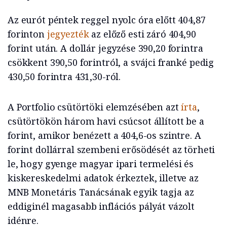
Az eurót
péntek reggel nyolc óra előtt 404,87
forinton
jegyezték
az előző esti záró 404,90
forint után. A dollár jegyzése 390,20 forintra
csökkent 390,50 forintról, a svájci franké
pedig
430,50 forintra 431,30-ról.
A Portfolio csütörtöki elemzésében azt
írta
,
csütörtökön három havi csúcsot állított be a
forint, amikor benézett a 404,6-os szintre. A
forint dollárral szembeni erősödését az törheti
le, hogy gyenge magyar ipari termelési és
kiskereskedelmi adatok érkeztek, illetve az
MNB Monetáris Tanácsának egyik tagja az
eddiginél magasabb inflációs pályát vázolt
idénre.