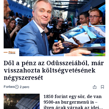
Pénz
Dől a pénz az Odüsszeiából, már
visszahozta költségvetésének
négyszeresét
Forbes
2 perc
1850 forint egy sör, de van
9500-as burgermenü is –
ilyen árak várnak az idei