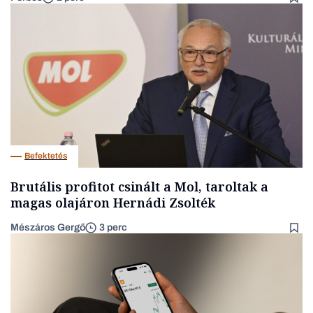
Befektetés
Brutális profitot csinált a Mol, taroltak a
magas olajáron Hernádi Zsolték
Mészáros Gergő
3 perc