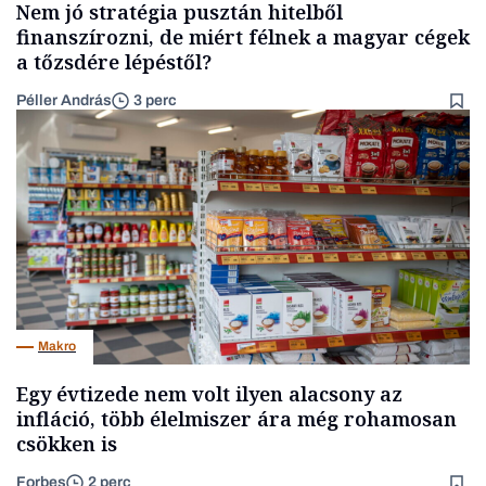
Nem jó stratégia pusztán hitelből
finanszírozni, de miért félnek a magyar cégek
a tőzsdére lépéstől?
Péller András
3 perc
Makro
Egy évtizede nem volt ilyen alacsony az
infláció, több élelmiszer ára még rohamosan
csökken is
Forbes
2 perc