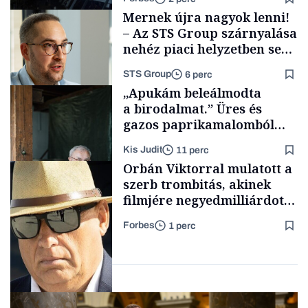
Mernek újra nagyok lenni!
– Az STS Group szárnyalása
nehéz piaci helyzetben sem
lassult
STS Group
6 perc
Pénz
„Apukám beleálmodta
a birodalmat.” Üres és
gazos paprikamalomból
lett az igazi családi
Kis Judit
11 perc
fűszersztori
Támogatói tartalom
Orbán Viktorral mulatott a
szerb trombitás, akinek
filmjére negyedmilliárdot
adott az NFI
Forbes
1 perc
Családi
vállalkozások