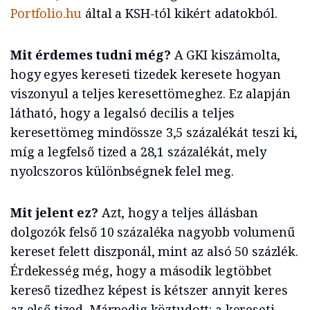
Portfolio.hu
által a KSH-tól kikért adatokból.
Mit érdemes tudni még?
A GKI kiszámolta,
hogy egyes kereseti tizedek keresete hogyan
viszonyul a teljes keresettömeghez. Ez alapján
látható, hogy a legalsó decilis a teljes
keresettömeg mindössze 3,5 százalékát teszi ki,
míg a legfelső tized a 28,1 százalékát, mely
nyolcszoros különbségnek felel meg.
Mit jelent ez?
Azt, hogy a teljes állásban
dolgozók felső 10 százaléka nagyobb volumenű
kereset felett diszponál, mint az alsó 50 százlék.
Érdekesség még, hogy a második legtöbbet
kereső tizedhez képest is kétszer annyit keres
az első tized. Márpedig köztudott: a kereseti