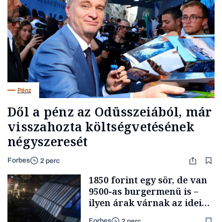
Pénz
Dől a pénz az Odüsszeiából, már
visszahozta költségvetésének
négyszeresét
Forbes
2 perc
1850 forint egy sör, de van
9500-as burgermenü is –
ilyen árak várnak az idei
Szigeten
Forbes
2 perc