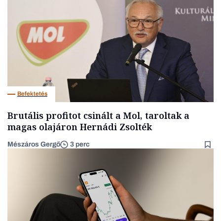
Befektetés
Brutális profitot csinált a Mol, taroltak a
magas olajáron Hernádi Zsolték
Mészáros Gergő
3 perc