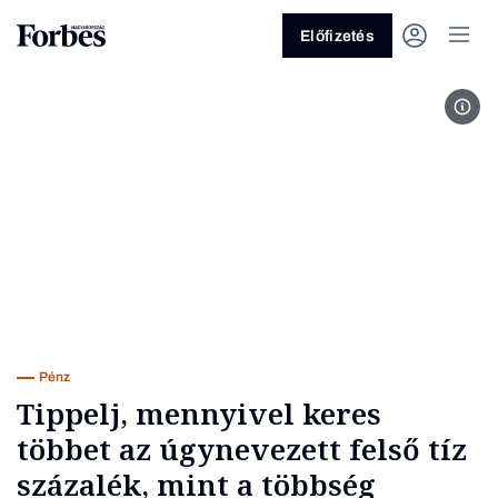
Előfizetés
MTI 
Vagy fedezze fel a következő
témákat
Üzlet
Pénz
Zöld
Legyél jobb!
Pénz
Tippelj, mennyivel keres
többet az úgynevezett felső tíz
százalék, mint a többség