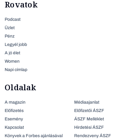
Rovatok
Podcast
Üzlet
Pénz
Legyél jobb
A jó élet
Women
Napi címlap
Oldalak
A magazin
Médiaajanlat
Előfizetés
Előfizetői ÁSZF
Esemény
ÁSZF Melléklet
Kapcsolat
Hirdetési ÁSZF
Könyvek a Forbes ajánlásával
Rendezveny ÁSZF