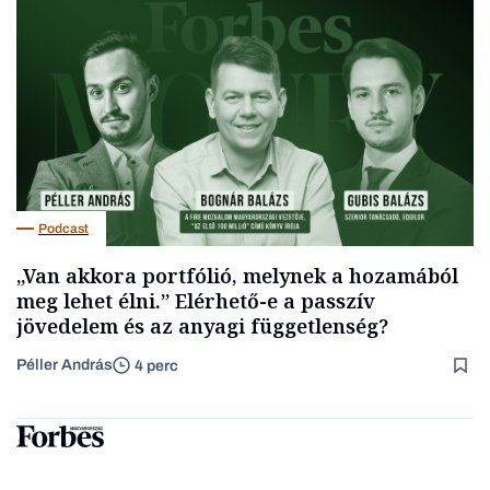
Podcast
„Van akkora portfólió, melynek a hozamából
meg lehet élni.” Elérhető-e a passzív
jövedelem és az anyagi függetlenség?
Péller András
4 perc