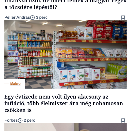
finanszírozni, de miért félnek a magyar cégek
a tőzsdére lépéstől?
Péller András
3 perc
Makro
Egy évtizede nem volt ilyen alacsony az
infláció, több élelmiszer ára még rohamosan
csökken is
Forbes
2 perc