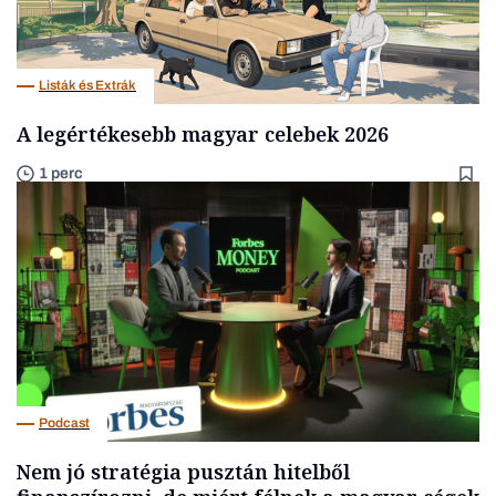
Listák és Extrák
A legértékesebb magyar celebek 2026
1 perc
Podcast
Nem jó stratégia pusztán hitelből