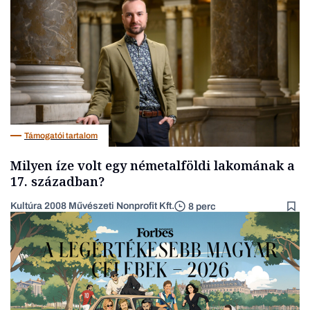
Pénz
Támogatói tartalom
Milyen íze volt egy németalföldi lakomának a
17. században?
Kultúra 2008 Művészeti Nonprofit Kft.
8 perc