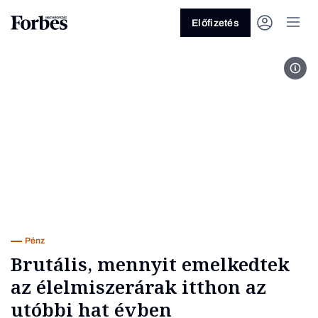
Előfizetés
Fotó
Vagy fedezze fel a következő
témákat
Üzlet
Pénz
Zöld
Legyél jobb!
Pénz
Brutális, mennyit emelkedtek
az élelmiszerárak itthon az
utóbbi hat évben