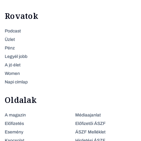
Rovatok
Podcast
Üzlet
Pénz
Legyél jobb
A jó élet
Women
Napi címlap
Oldalak
A magazin
Médiaajanlat
Előfizetés
Előfizetői ÁSZF
Esemény
ÁSZF Melléklet
Kapcsolat
Hirdetési ÁSZF