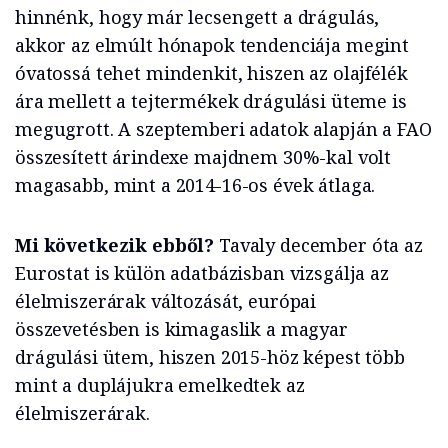
hinnénk, hogy már lecsengett a drágulás,
akkor az elmúlt hónapok tendenciája megint
óvatossá tehet mindenkit, hiszen az olajfélék
ára mellett a tejtermékek drágulási üteme is
megugrott. A szeptemberi adatok alapján a FAO
összesített árindexe majdnem 30%-kal volt
magasabb, mint a 2014-16-os évek átlaga.
Mi következik ebből?
Tavaly december óta az
Eurostat is külön adatbázisban vizsgálja az
élelmiszerárak változását, európai
összevetésben is kimagaslik a magyar
drágulási ütem, hiszen 2015-höz képest több
mint a duplájukra emelkedtek az
élelmiszerárak.