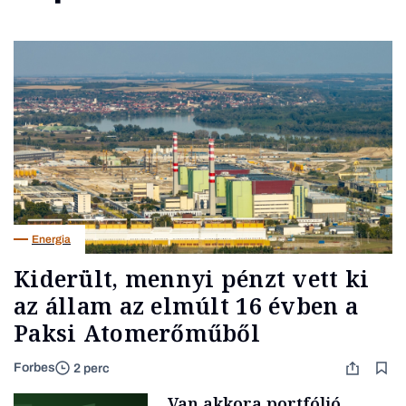
Energia
Kiderült, mennyi pénzt vett ki
az állam az elmúlt 16 évben a
Paksi Atomerőműből
Forbes
2 perc
„Van akkora portfólió,