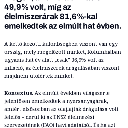
49,9% volt, míg az
élelmiszerárak 81,6%-kal
emelkedtek az elmúlt hat évben.
A kettő közötti különbségben viszont van egy
ország, mely megelőzött minket, Kolumbiában
ugyanis hat év alatt „csak” 36,9% volt az
infláció, az élelmiszerek drágulásában viszont
majdnem utolértek minket.
Kontextus.
Az elmúlt években világszerte
jelentősen emelkedtek a nyersanyagárak,
amiért elsősorban az olajfajták drágulása volt
felelős – derül ki az ENSZ élelmezési
szervezetének (FAO) havi adataiból. És ha azt