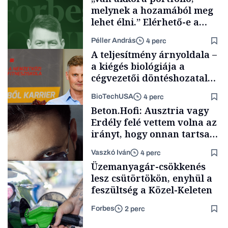
melynek a hozamából meg
lehet élni.” Elérhető-e a
passzív jövedelem és az
Péller András
4 perc
anyagi függetlenség?
A teljesítmény árnyoldala –
a kiégés biológiája a
cégvezetői döntéshozatal
mögött
BioTechUSA
4 perc
Podcast
Beton.Hofi: Ausztria vagy
Erdély felé vettem volna az
irányt, hogy onnan tartsam
lélegeztetőgépen a magyar
Vaszkó Iván
4 perc
zenét
Content Lab HUB
Üzemanyagár-csökkenés
lesz csütörtökön, enyhül a
feszültség a Közel-Keleten
Forbes
2 perc
Forbes-sztori