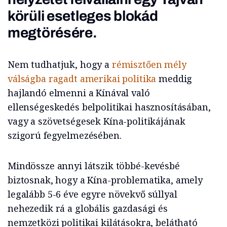
körüli esetleges blokád
megtörésére.
Nem tudhatjuk, hogy a
rémisztően mély
válságba ragadt amerikai politika
meddig
hajlandó elmenni a Kínával való
ellenségeskedés belpolitikai hasznosításában,
vagy a szövetségesek Kína-politikájának
szigorú fegyelmezésében.
Mindössze annyi látszik többé-kevésbé
biztosnak, hogy a Kína-problematika, amely
legalább 5-6 éve egyre növekvő súllyal
nehezedik rá a globális gazdasági és
nemzetközi politikai kilátásokra, belátható