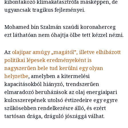
kibontakozó klímakatasztrófa másképpen, de
ugyancsak tragikus fejleményei.
Mohamed bin Szalmán szaúdi koronaherceg
ezt láthatóan nem óhajtja ölbe tett kézzel nézni.
Az
olajipar amúgy „magától”, illetve elhibázott
politikai lépesek eredményeként is
nagyszerűen bele tud kerülni egy olyan
helyzetbe
, amelyben a kitermelési
kapacitásokból hiányzó, trendszerűen
elmaradozó beruházások az olaj energiaipari
kulcsszerepének utolsó évtizedeire egy egyre
szűkösebben rendelkezésre álló, és ezért
tartósan drága, dráguló jószággá válhat.