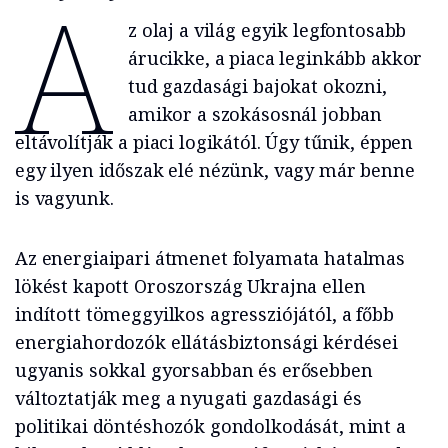
A
z olaj a világ egyik legfontosabb
árucikke, a piaca leginkább akkor
tud gazdasági bajokat okozni,
amikor a szokásosnál jobban
eltávolítják a piaci logikától. Úgy tűnik, éppen
egy ilyen időszak elé nézünk, vagy már benne
is vagyunk.
Az energiaipari átmenet folyamata hatalmas
lökést kapott Oroszország Ukrajna ellen
indított tömeggyilkos agressziójától, a főbb
energiahordozók ellátásbiztonsági kérdései
ugyanis sokkal gyorsabban és erősebben
változtatják meg a nyugati gazdasági és
politikai döntéshozók gondolkodását, mint a