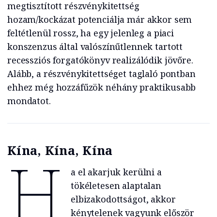
megtisztított részvénykitettség
hozam/kockázat potenciálja már akkor sem
feltétlenül rossz, ha egy jelenleg a piaci
konszenzus által valószínűtlennek tartott
recessziós forgatókönyv realizálódik jövőre.
Alább, a részvénykitettséget taglaló pontban
ehhez még hozzáfűzök néhány praktikusabb
mondatot.
Kína, Kína, Kína
H
a el akarjuk kerülni a
tökéletesen alaptalan
elbizakodottságot, akkor
kénytelenek vagyunk először