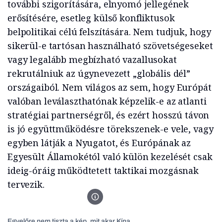
további szigorítására, elnyomó jellegének
erősítésére, esetleg külső konfliktusok
belpolitikai célú felszítására. Nem tudjuk, hogy
sikerül-e tartósan használható szövetségeseket
vagy legalább megbízható vazallusokat
rekrutálniuk az úgynevezett „globális dél”
országaiból. Nem világos az sem, hogy Európát
valóban leválaszthatónak képzelik-e az atlanti
stratégiai partnerségről, és ezért hosszú távon
is jó együttműködésre törekszenek-e vele, vagy
egyben látják a Nyugatot, és Európának az
Egyesült Államokétól való külön kezelését csak
ideig-óráig működtetett taktikai mozgásnak
tervezik.
Hangcsou, 2023. szeptember 23. Hszi Csin-ping kínai
Egyelőre nem tiszta a kép, mit akar Kína.