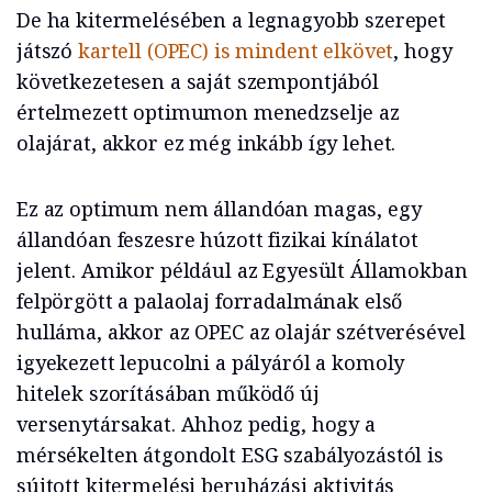
De ha kitermelésében a legnagyobb szerepet
játszó
kartell (OPEC) is mindent elkövet
, hogy
következetesen a saját szempontjából
értelmezett optimumon menedzselje az
olajárat, akkor ez még inkább így lehet.
Ez az optimum nem állandóan magas, egy
állandóan feszesre húzott fizikai kínálatot
jelent. Amikor például az Egyesült Államokban
felpörgött a palaolaj forradalmának első
hulláma, akkor az OPEC az olajár szétverésével
igyekezett lepucolni a pályáról a komoly
hitelek szorításában működő új
versenytársakat. Ahhoz pedig, hogy a
mérsékelten átgondolt ESG szabályozástól is
sújtott kitermelési beruházási aktivitás