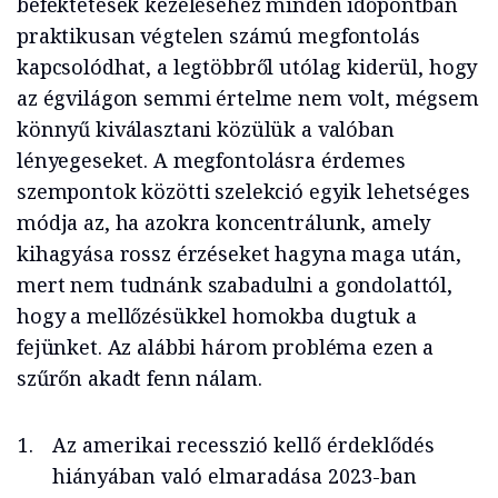
befektetések kezeléséhez minden időpontban
praktikusan végtelen számú megfontolás
kapcsolódhat, a legtöbbről utólag kiderül, hogy
az égvilágon semmi értelme nem volt, mégsem
könnyű kiválasztani közülük a valóban
lényegeseket. A megfontolásra érdemes
szempontok közötti szelekció egyik lehetséges
módja az, ha azokra koncentrálunk, amely
kihagyása rossz érzéseket hagyna maga után,
mert nem tudnánk szabadulni a gondolattól,
hogy a mellőzésükkel homokba dugtuk a
fejünket. Az alábbi három probléma ezen a
szűrőn akadt fenn nálam.
Az amerikai recesszió kellő érdeklődés
hiányában való elmaradása 2023-ban