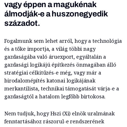
vagy éppen a magukénak
álmodják-e a huszonegyedik
századot.
Fogalmunk sem lehet arról, hogy a technológia
és a tőke importja, a világ többi nagy
gazdaságába való áruexport, egyáltalán a
gazdasági logikájú építkezés önmagában álló
stratégiai célkitűzés-e még, vagy már a
birodalomépítés katonai logikájának
merkantilista, technikai támogatását várja-e a
gazdaságtól a hatalom legfőbb birtokosa.
Nem tudjuk, hogy Hszi (Xi) elnök uralmának
fenntartásához rászorul-e rendszerének