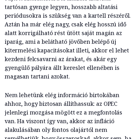
tartósan gyenge legyen, hosszabb altatási
periódusokra is szükség van a kartell részéről.
Aztán ha már elég nagy, csak elég hosszú idő
alatt korrigálható rést ütött saját magán az
iparág, ami a belátható jövőben belépő új
kitermelési kapacitásokat illeti, akkor el lehet
kezdeni felcsavarni az árakat, és akár egy
gyengülő pályára állt kereslet ellenében is
magasan tartani azokat.
Nem lehetünk elég információ birtokában
ahhoz, hogy biztosan állíthassuk: az OPEC
jelenlegi mozgása mögött ez a megfontolás
van. Ha viszont így van, akkor az infláció
alakulásában oly fontos olajártól nem
remélhetjük, hogy összeroskad, akkor sem, ha