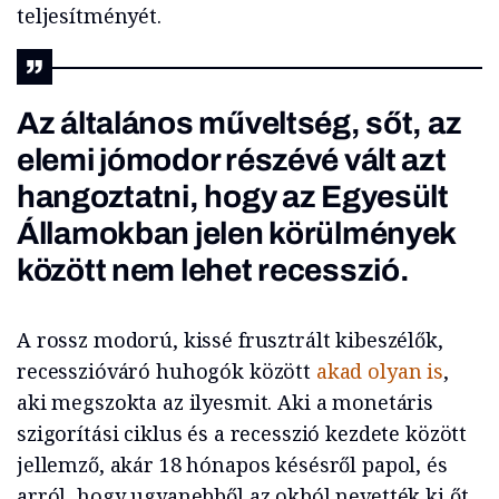
teljesítményét.
Az általános műveltség, sőt, az
elemi jómodor részévé vált azt
hangoztatni, hogy az Egyesült
Államokban jelen körülmények
között nem lehet recesszió.
A rossz modorú, kissé frusztrált kibeszélők,
recesszióváró huhogók között
akad olyan is
,
aki megszokta az ilyesmit. Aki a monetáris
szigorítási ciklus és a recesszió kezdete között
jellemző, akár 18 hónapos késésről papol, és
arról, hogy ugyanebből az okból nevették ki őt