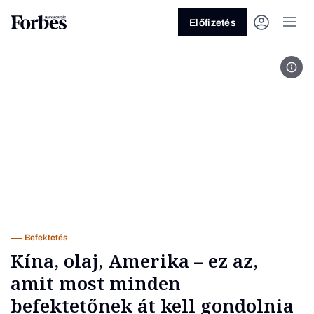
Előfizetés
Wall
Vagy fedezze fel a következő
témákat
Üzlet
Pénz
Zöld
Legyél jobb!
Befektetés
Kína, olaj, Amerika – ez az,
amit most minden
befektetőnek át kell gondolnia