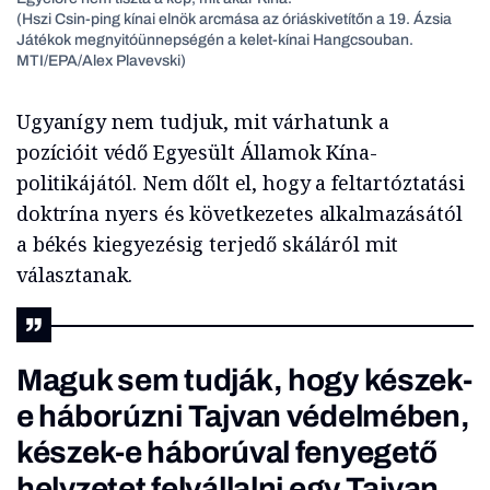
(Hszi Csin-ping kínai elnök arcmása az óriáskivetítőn a 19. Ázsia
Játékok megnyitóünnepségén a kelet-kínai Hangcsouban.
MTI/EPA/Alex Plavevski)
Ugyanígy nem tudjuk, mit várhatunk a
pozícióit védő Egyesült Államok Kína-
politikájától. Nem dőlt el, hogy a feltartóztatási
doktrína nyers és következetes alkalmazásától
a békés kiegyezésig terjedő skáláról mit
választanak.
Maguk sem tudják, hogy készek-
e háborúzni Tajvan védelmében,
készek-e háborúval fenyegető
helyzetet felvállalni egy Tajvan