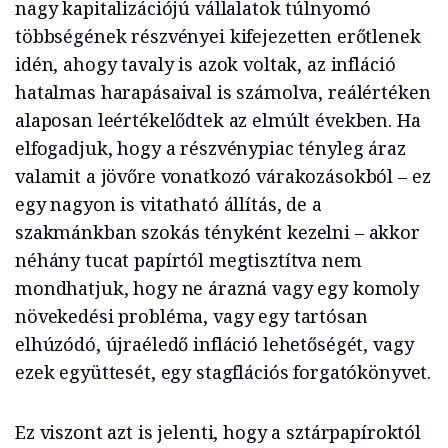
nagy kapitalizációjú vállalatok túlnyomó
többségének részvényei kifejezetten erőtlenek
idén, ahogy tavaly is azok voltak, az infláció
hatalmas harapásaival is számolva, reálértéken
alaposan leértékelődtek az elmúlt években. Ha
elfogadjuk, hogy a részvénypiac tényleg áraz
valamit a jövőre vonatkozó várakozásokból – ez
egy nagyon is vitatható állítás, de a
szakmánkban szokás tényként kezelni – akkor
néhány tucat papírtól megtisztítva nem
mondhatjuk, hogy ne árazná vagy egy komoly
növekedési probléma, vagy egy tartósan
elhúzódó, újraéledő infláció lehetőségét, vagy
ezek együttesét, egy stagflációs forgatókönyvet.
Ez viszont azt is jelenti, hogy a sztárpapíroktól