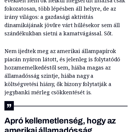
években nem ok nélkül megsérült imázsa csak
fokozatosan, több lépésben áll helyre, de az
irány világos: a gazdasági aktivitás
dinamikájának jövőre várt hűlésekor sem áll
szándékukban sietni a kamatvágással. Sőt.
Nem ijedtek meg az amerikai állampapírok
piacán nyáron látott, és jelenleg is folytatódó
hozamemelkedéstől sem, hiába magas az
államadósság szintje, hiába nagy a
költségvetési hiány, ők bizony folytatják a
jegybanki mérleg csökkentését is.
Apró kellemetlenség, hogy az
amerikai államadósság