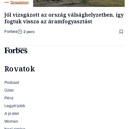
Társadalom
Jól vizsgázott az ország válsághelyzetben, így
fogtuk vissza az áramfogyasztást
Forbes
2 perc
Rovatok
Podcast
Üzlet
Pénz
Legyél jobb
A jó élet
Women