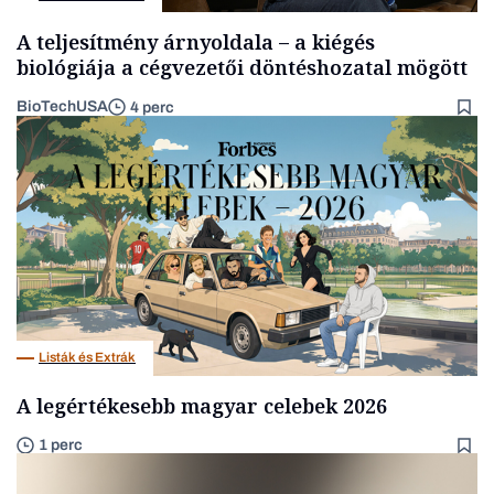
A teljesítmény árnyoldala – a kiégés
biológiája a cégvezetői döntéshozatal mögött
BioTechUSA
4 perc
Listák és Extrák
A legértékesebb magyar celebek 2026
1 perc