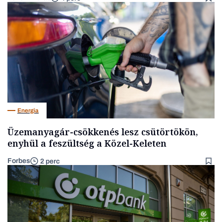
Energia
Üzemanyagár-csökkenés lesz csütörtökön,
enyhül a feszültség a Közel-Keleten
Forbes
2 perc