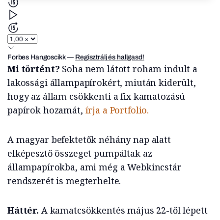
Forbes Hangoscikk
—
Regisztrálj és hallgasd!
Mi történt?
Soha nem látott roham indult a
lakossági állampapírokért, miután kiderült,
hogy az állam csökkenti a fix kamatozású
papírok hozamát,
írja a Portfolio.
A magyar befektetők néhány nap alatt
elképesztő összeget pumpáltak az
állampapírokba, ami még a Webkincstár
rendszerét is megterhelte.
Háttér.
A kamatcsökkentés május 22-től lépett