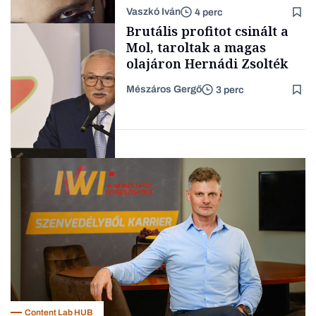
a legsarkosabb
Vaszkó Iván
4 perc
gondolataimat akartam
TÁMOGATÓI
Brutális profitot csinált a
TARTALOM
kimondani
Mol, taroltak a magas
olajáron Hernádi Zsolték
Mészáros Gergő
3 perc
Forbes-sztori
Befektetés
Content Lab HUB