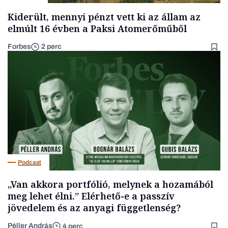
Kiderült, mennyi pénzt vett ki az állam az
elmúlt 16 évben a Paksi Atomerőműből
Forbes
2 perc
Podcast
„Van akkora portfólió, melynek a hozamából
meg lehet élni.” Elérhető-e a passzív
jövedelem és az anyagi függetlenség?
Péller András
4 perc