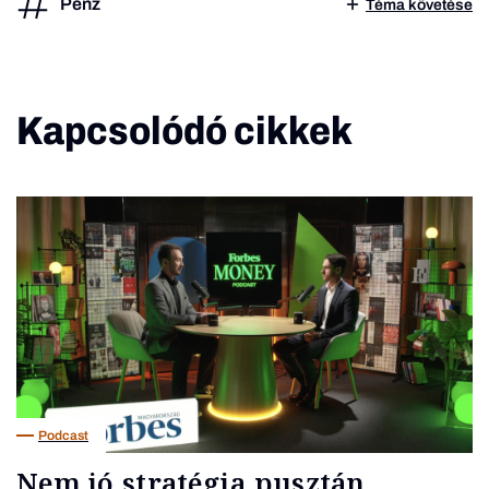
Pénz
Téma követése
Kapcsolódó cikkek
Podcast
Nem jó stratégia pusztán