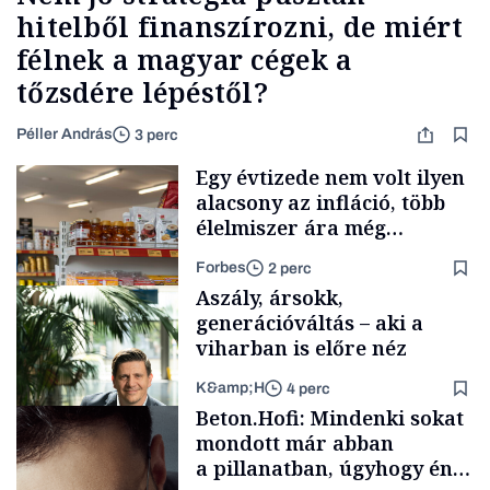
hitelből finanszírozni, de miért
félnek a magyar cégek a
tőzsdére lépéstől?
Péller András
3 perc
Egy évtizede nem volt ilyen
alacsony az infláció, több
élelmiszer ára még
rohamosan csökken is
Forbes
2 perc
Aszály, ársokk,
generációváltás – aki a
viharban is előre néz
K&amp;H
4 perc
Makro
Beton.Hofi: Mindenki sokat
mondott már abban
a pillanatban, úgyhogy én