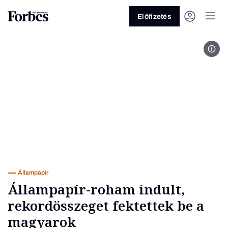
Előfizetés
Magy
Vagy fedezze fel a következő
témákat
Üzlet
Pénz
Zöld
Legyél jobb!
Állampapír
Állampapír-roham indult,
rekordösszeget fektettek be a
magyarok