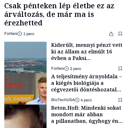
Csak pénteken lép életbe ez az
árváltozás, de már ma is
érezhetted
Forbes
1 perc
Kiderült, mennyi pénzt vett
ki az állam az elmúlt 16
évben a Paksi
Atomerőműből
Forbes
2 perc
A teljesítmény árnyoldala –
a kiégés biológiája a
cégvezetői döntéshozatal
mögött
BioTechUSA
4 perc
Energia
Beton.Hofi: Mindenki sokat
mondott már abban
a pillanatban, úgyhogy én
a legsarkosabb