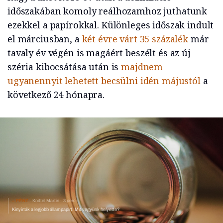
időszakában komoly reálhozamhoz juthatunk
ezekkel a papírokkal. Különleges időszak indult
el márciusban, a
két évre várt 35 százalék
már
tavaly év végén is magáért beszélt és az új
széria kibocsátása után is
majdnem
ugyanennyit lehetett becsülni idén májustól
a
következő 24 hónapra.
PÉNZ
Knittel Martin
3 perc
Kinyírták a legjobb állampapírt. Mit vegyünk helyette?