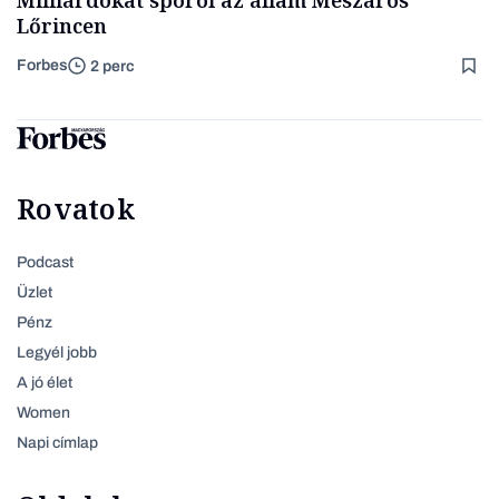
Milliárdokat spórol az állam Mészáros
Lőrincen
Forbes
2 perc
Rovatok
Podcast
Üzlet
Pénz
Legyél jobb
A jó élet
Women
Napi címlap