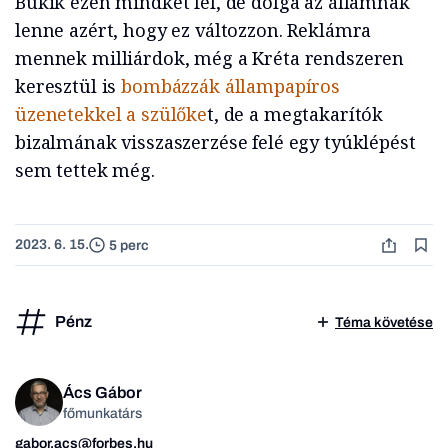
Bukik ezen mindkét fél, de dolga az államnak
lenne azért, hogy ez változzon. Reklámra
mennek milliárdok, még a Kréta rendszeren
keresztül is
bombázzák állampapíros
üzenetekkel a szülőke
t, de a megtakarítók
bizalmának visszaszerzése felé egy tyúklépést
sem tettek még.
2023. 6. 15.
5 perc
Pénz
Téma követése
Ács Gábor
főmunkatárs
gabor.acs@forbes.hu