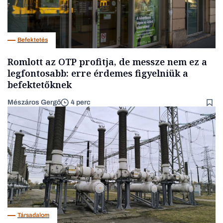
Befektetés
Romlott az OTP profitja, de messze nem ez a
legfontosabb: erre érdemes figyelniük a
befektetőknek
Mészáros Gergő
4 perc
Társadalom