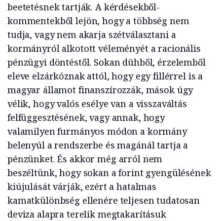
beetetésnek tartják. A kérdésekből-
kommentekből lejön, hogy a többség nem
tudja, vagy nem akarja szétválasztani a
kormányról alkotott véleményét a racionális
pénzügyi döntéstől. Sokan dühből, érzelemből
eleve elzárkóznak attól, hogy egy fillérrel is a
magyar államot finanszírozzák, mások úgy
vélik, hogy valós esélye van a visszaváltás
felfüggesztésének, vagy annak, hogy
valamilyen furmányos módon a kormány
belenyúl a rendszerbe és magánál tartja a
pénzünket. És akkor még arról nem
beszéltünk, hogy sokan a forint gyengülésének
kiújulását várják, ezért a hatalmas
kamatkülönbség ellenére teljesen tudatosan
deviza alapra terelik megtakarításuk