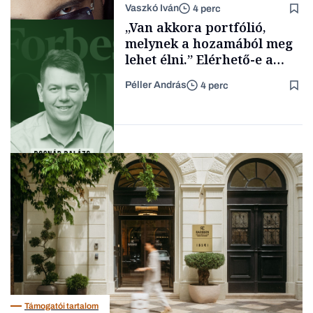
Vaszkó Iván
4 perc
gondolataimat akartam
Content Lab HUB
„Van akkora portfólió,
kimondani
melynek a hozamából meg
lehet élni.” Elérhető-e a
passzív jövedelem és az
Péller András
4 perc
anyagi függetlenség?
Forbes-sztori
Podcast
Támogatói tartalom