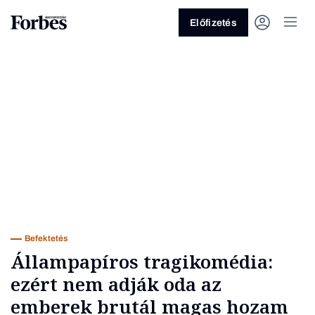
Előfizetés
Vagy fedezze fel a következő
témákat
Üzlet
Pénz
Zöld
Legyél jobb!
Befektetés
Állampapíros tragikomédia:
ezért nem adják oda az
emberek brutál magas hozam