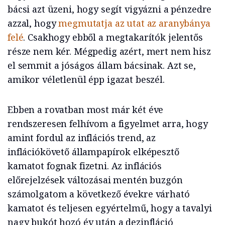
bácsi azt üzeni, hogy segít vigyázni a pénzedre
azzal, hogy
megmutatja az utat az aranybánya
felé
. Csakhogy ebből a megtakarítók jelentős
része nem kér. Mégpedig azért, mert nem hisz
el semmit a jóságos állam bácsinak. Azt se,
amikor véletlenül épp igazat beszél.
Ebben a rovatban most már két éve
rendszeresen felhívom a figyelmet arra, hogy
amint fordul az inflációs trend, az
inflációkövető állampapírok elképesztő
kamatot fognak fizetni. Az inflációs
előrejelzések változásai mentén buzgón
számolgatom a következő évekre várható
kamatot és teljesen egyértelmű, hogy a tavalyi
nagy bukót hozó év után a dezinfláció