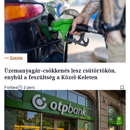
Energia
Üzemanyagár-csökkenés lesz csütörtökön,
enyhül a feszültség a Közel-Keleten
Forbes
2 perc