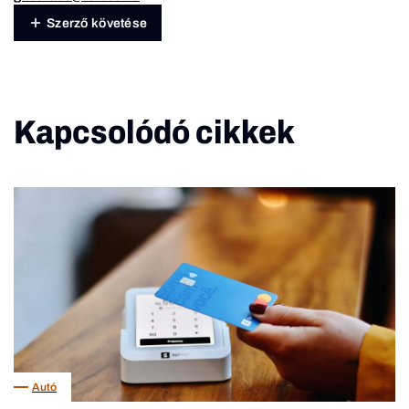
Szerző követése
Kapcsolódó cikkek
Autó