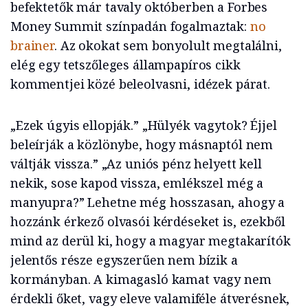
befektetők már tavaly októberben a Forbes
Money Summit színpadán fogalmaztak:
no
brainer
. Az okokat sem bonyolult megtalálni,
elég egy tetszőleges állampapíros cikk
kommentjei közé beleolvasni, idézek párat.
„Ezek úgyis ellopják.” „Hülyék vagytok? Éjjel
beleírják a közlönybe, hogy másnaptól nem
váltják vissza.” „Az uniós pénz helyett kell
nekik, sose kapod vissza, emlékszel még a
manyupra?” Lehetne még hosszasan, ahogy a
hozzánk érkező olvasói kérdéseket is, ezekből
mind az derül ki, hogy a magyar megtakarítók
jelentős része egyszerűen nem bízik a
kormányban. A kimagasló kamat vagy nem
érdekli őket, vagy eleve valamiféle átverésnek,