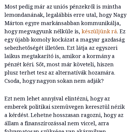
Most pedig már az uniós pénzekről is mintha
lemondanának, legalábbis erre utal, hogy Nagy
Márton egyre markánsabban kommunikálja,
hogy megvagyunk nélküle is,
készüljünk rá
. Ez
egy újabb komoly kockázat a magyar gazdaság
sebezhetőségét illetően. Ezt látja az egyszeri
laikus megtakarító is, amikor a kormány a
pénzét kéri. Sőt, most már követeli, hiszen
plusz terhet tesz az alternatívák hozamára.
Csoda, hogy nagyon sokan nem adják?
Ezt nem lehet annyival elintézni, hogy az
emberek politikai szemüvegen keresztül nézik
a kérdést. Lehetne hosszasan ragozni, hogy az
állam a finanszírozással nem viccel, arra
folyamatosan szüksége van akármilyen