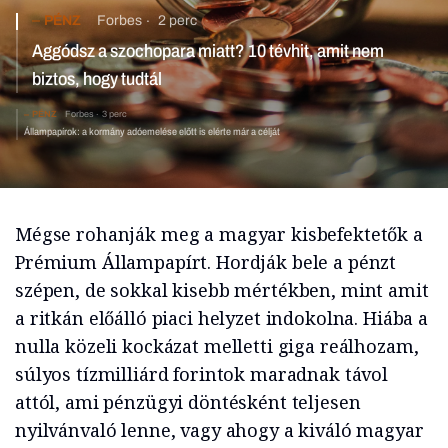
PÉNZ
Forbes
2 perc
Aggódsz a szochopara miatt? 10 tévhit, amit nem
biztos, hogy tudtál
PÉNZ
Forbes
3 perc
Állampapírok: a kormány adóemelése előtt is elérte már a célját
Mégse rohanják meg a magyar kisbefektetők a
Prémium Állampapírt. Hordják bele a pénzt
szépen, de sokkal kisebb mértékben, mint amit
a ritkán előálló piaci helyzet indokolna. Hiába a
nulla közeli kockázat melletti giga reálhozam,
súlyos tízmilliárd forintok maradnak távol
attól, ami pénzügyi döntésként teljesen
nyilvánvaló lenne, vagy ahogy a kiváló magyar