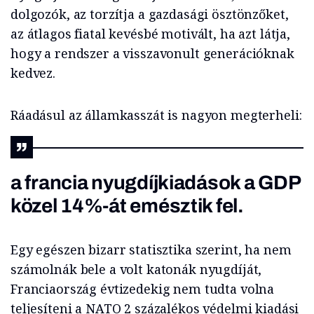
dolgozók, az torzítja a gazdasági ösztönzőket,
az átlagos fiatal kevésbé motivált, ha azt látja,
hogy a rendszer a visszavonult generációknak
kedvez.
Ráadásul az államkasszát is nagyon megterheli:
a francia nyugdíjkiadások a GDP
közel 14%‑át emésztik fel.
Egy egészen bizarr statisztika szerint, ha nem
számolnák bele a volt katonák nyugdíját,
Franciaország évtizedekig nem tudta volna
teljesíteni a NATO 2 százalékos védelmi kiadási