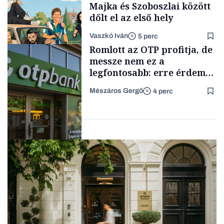
Majka és Szoboszlai között
dőlt el az első hely
Vaszkó Iván
5 perc
Content Lab HUB
Romlott az OTP profitja, de
messze nem ez a
legfontosabb: erre érdemes
figyelniük a befektetőknek
Mészáros Gergő
4 perc
Lista
Befektetés