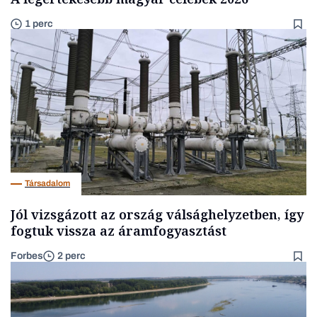
1 perc
Társadalom
Jól vizsgázott az ország válsághelyzetben, így
fogtuk vissza az áramfogyasztást
Forbes
2 perc