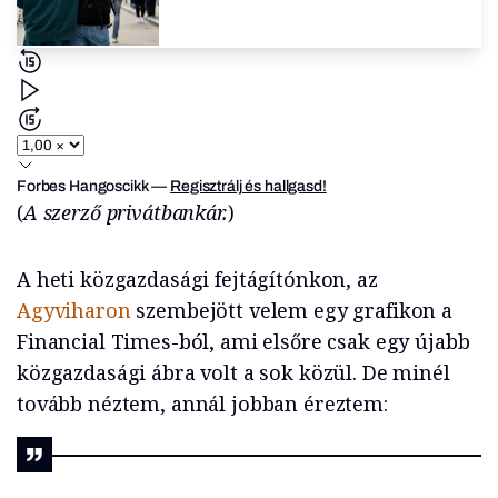
Forbes Hangoscikk
—
Regisztrálj és hallgasd!
(
A szerző privátbankár.
)
A heti közgazdasági fejtágítónkon, az
Agyviharon
szembejött velem egy grafikon a
Financial Times-ból, ami elsőre csak egy újabb
közgazdasági ábra volt a sok közül. De minél
tovább néztem, annál jobban éreztem: