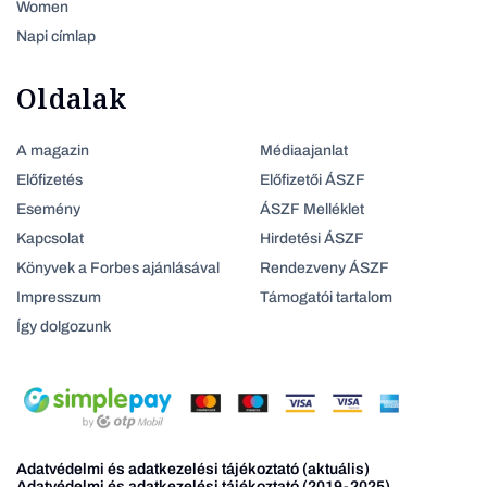
Women
Napi címlap
Oldalak
A magazin
Médiaajanlat
Előfizetés
Előfizetői ÁSZF
Esemény
ÁSZF Melléklet
Kapcsolat
Hirdetési ÁSZF
Könyvek a Forbes ajánlásával
Rendezveny ÁSZF
Impresszum
Támogatói tartalom
Így dolgozunk
Adatvédelmi és adatkezelési tájékoztató (aktuális)
Adatvédelmi és adatkezelési tájékoztató (2019-2025)