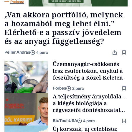
Podcast
„Van akkora portfólió, melynek
a hozamából meg lehet élni.”
Elérhető-e a passzív jövedelem
és az anyagi függetlenség?
Péller András
4 perc
Üzemanyagár-csökkenés
lesz csütörtökön, enyhül a
feszültség a Közel-Keleten
Forbes
2 perc
A teljesítmény árnyoldala –
a kiégés biológiája a
cégvezetői döntéshozatal
mögött
BioTechUSA
4 perc
Energia
Új korszak, új celeblista: