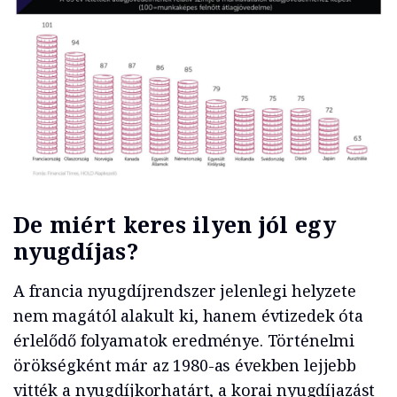
De miért keres ilyen jól egy
nyugdíjas?
A francia nyugdíjrendszer jelenlegi helyzete
nem magától alakult ki, hanem évtizedek óta
érlelődő folyamatok eredménye. Történelmi
örökségként már az 1980-as években lejjebb
vitték a nyugdíjkorhatárt, a korai nyugdíjazást