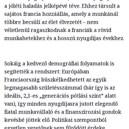
a jóléti haladás jelképévé téve. Ehhez társult a
sajátos francia hozzáállás, amely a munkánál
többre becsüli az élet élvezetét – nem
véletlenül ragaszkodnak a franciák a rövid
munkahetekhez és a hosszú nyugdíjas évekhez.
Sokáig a kedvező demográfiai folyamatok is
segítették a rendszert: Európában
Franciaország büszkélkedhetett az egyik
legmagasabb születésszámmal (bár így is az
ideális, 2,1-es „generációs pótlási szint” alatt
van), így minden nyugdíjasra jutott elegendő
fiatal munkavállaló és a finanszírozási gondok
kevésbé jöttek elő. Politikai szempontból
egyetlen vezetőnek sem fűződött érdeke