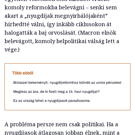
komoly reformokba belevágni – senki sem
akart a „nyugdíjak megnyirbálójaként”
hírhedtté válni, így inkább ciklusokon át
halogatták a baj orvoslását. (Macron elnök
belevágott, komoly belpolitikai válság lett a
vége.)
Több ebből
Brüsszel bekeményít: nyugdíjreformhoz kötnék az uniós pénzeket
Meglesz az ára, de ki fizeti meg a 14. havi nyugdíjat?
Ez az ország lehet a nyugdíjasok paradicsoma
A probléma persze nem csak politikai. Ha a
nyugdíjasok átlagosan jobban élnek, mint a