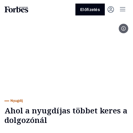
Előfizetés
Fotó
Vagy fedezze fel a következő
témákat
Üzlet
Pénz
Zöld
Legyél jobb!
Nyugdíj
Ahol a nyugdíjas többet keres a
dolgozónál