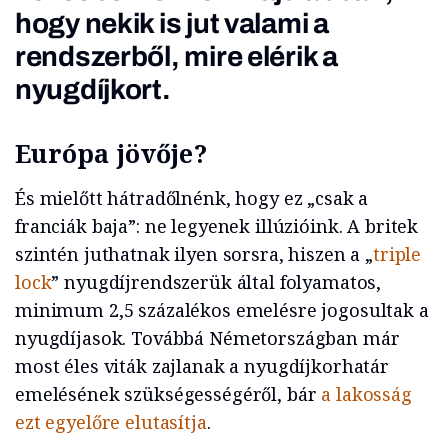
hogy nekik is jut valami a
rendszerből, mire elérik a
nyugdíjkort.
Európa jövője?
És mielőtt hátradőlnénk, hogy ez „csak a
franciák baja”: ne legyenek illúzióink. A britek
szintén juthatnak ilyen sorsra, hiszen a „
triple
lock
” nyugdíjrendszerük által folyamatos,
minimum 2,5 százalékos emelésre jogosultak a
nyugdíjasok. Továbbá Németországban már
most éles viták zajlanak a nyugdíjkorhatár
emelésének szükségességéről, bár
a lakosság
ezt egyelőre elutasítja
.