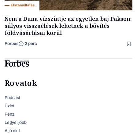
Elszámoltatás
Nem a Duna vízszintje az egyetlen baj Pakson:
súlyos visszaélések lehetnek a bővítés
földvásárlásai körül
Forbes
2 perc
Rovatok
Podcast
Üzlet
Pénz
Legyél jobb
A jó élet