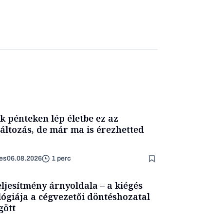
k pénteken lép életbe ez az
áltozás, de már ma is érezhetted
es
06.08.2026
1 perc
eljesítmény árnyoldala – a kiégés
lógiája a cégvezetői döntéshozatal
ött