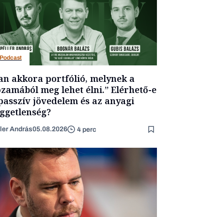
Podcast
an akkora portfólió, melynek a
zamából meg lehet élni.” Elérhető-e
passzív jövedelem és az anyagi
ggetlenség?
ler András
05.08.2026
4 perc