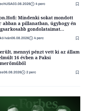
TechUSA
03.08.2026
4 perc
on.Hofi: Mindenki sokat mondott
 abban a pillanatban, úgyhogy én
egsarkosabb gondolataimat
rtam kimondani
kó Iván
06.08.2026
4 perc
erült, mennyi pénzt vett ki az állam
elmúlt 16 évben a Paksi
omerőműből
es
06.08.2026
2 perc