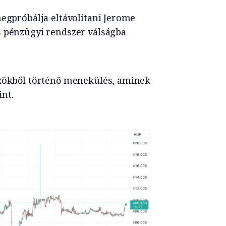
megpróbálja eltávolítani Jerome
s pénzügyi rendszer válságba
özökből történő menekülés, aminek
nt.