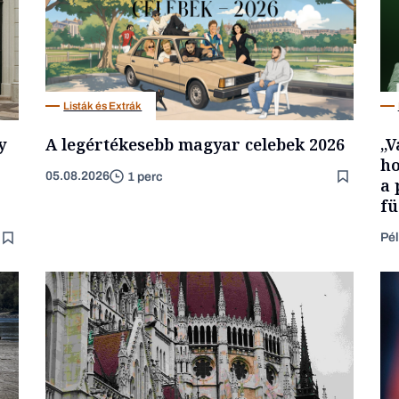
Energia
Listák és Extrák
y
A legértékesebb magyar celebek 2026
„V
ho
05.08.2026
1 perc
a 
fü
Pél