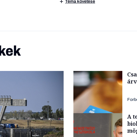
Téma követése
kek
Csa
árv
Forb
A t
bio
mög