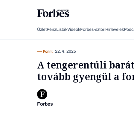
Üzlet
Pénz
Listák
Videók
Forbes-sztori
Hírlevelek
Podc
22. 4. 2025
Forint
A tengerentúli bará
tovább gyengül a fo
Forbes