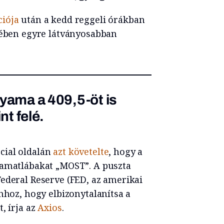
ciója
után a kedd reggeli órákban
szében egyre látványosabban
lyama a 409,5-öt is
nt felé.
cial oldalán
azt követelte
, hogy a
kamatlábakat „MOST”. A puszta
ederal Reserve (FED, az amerikai
hhoz, hogy elbizonytalanítsa a
, írja az
Axios
.