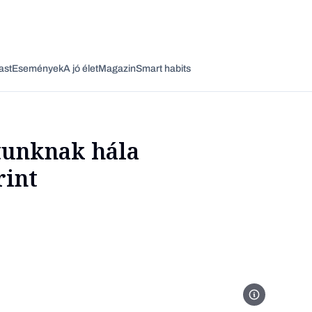
ast
Események
A jó élet
Magazin
Smart habits
tunknak hála
rint
Vagy fedezze fel a következő témákat
Üzlet
Pénz
Zöld
Legyél jobb!
Euro dollar és 