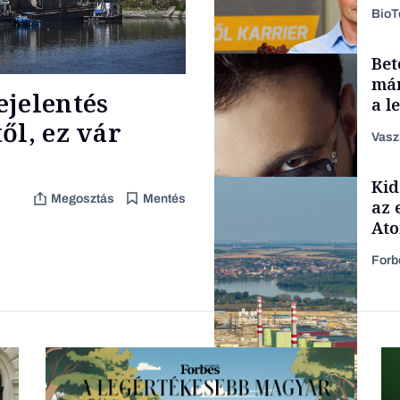
Bio
Bet
Autó
már
ejelentés
a l
aka
ől, ez vár
Vasz
Kid
Content Lab HUB
Megosztás
Mentés
az 
At
Forb
Forbes-sztori