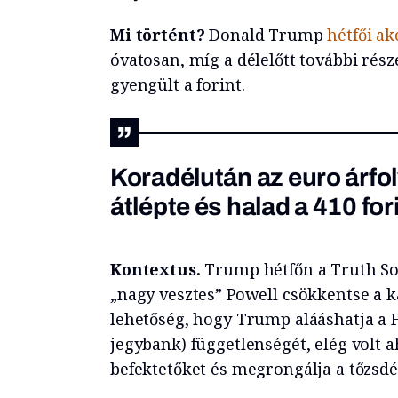
Mi történt?
Donald Trump
hétfői ak
óvatosan, míg a délelőtt további ré
gyengült a forint.
Koradélután az euro árfo
átlépte és halad a 410 fori
Kontextus.
Trump hétfőn a Truth So
„nagy vesztes” Powell csökkentse a 
lehetőség, hogy Trump alááshatja a F
jegybank) függetlenségét, elég volt a
befektetőket és megrongálja a tőzsdét