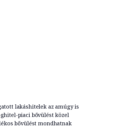
gatott lakáshitelek az amúgy is
oghitel-piaci bővülést közel
lékos bővülést mondhatnak