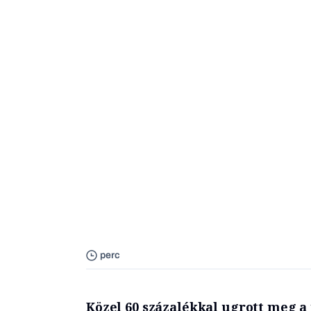
perc
Közel 60 százalékkal ugrott meg a 