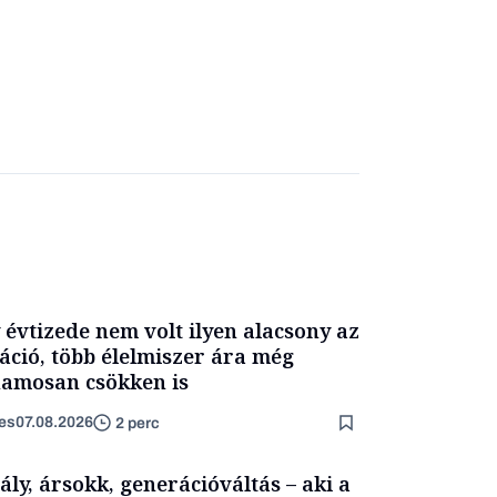
 évtizede nem volt ilyen alacsony az
láció, több élelmiszer ára még
amosan csökken is
es
07.08.2026
2 perc
ály, ársokk, generációváltás – aki a