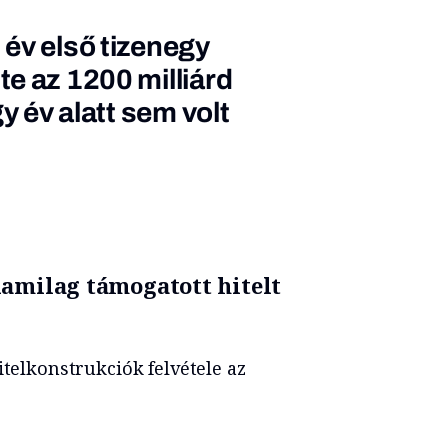
év első tizenegy
e az 1200 milliárd
y év alatt sem volt
llamilag támogatott hitelt
itelkonstrukciók felvétele az