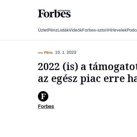
Üzlet
Pénz
Listák
Videók
Forbes-sztori
Hírlevelek
Podc
10. 1. 2022
Pénz
2022 (is) a támogatot
az egész piac erre 
Forbes