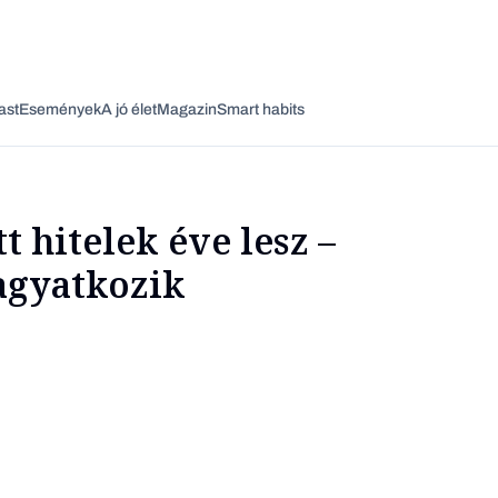
ast
Események
A jó élet
Magazin
Smart habits
t hitelek éve lesz –
hagyatkozik
Vagy fedezze fel a következő témákat
Üzlet
Pénz
Zöld
Legyél jobb!