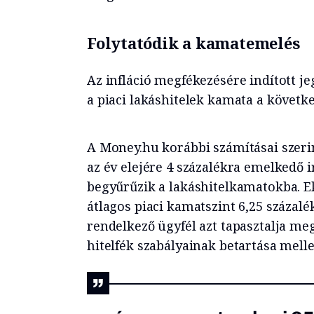
Folytatódik a kamatemelés
Az infláció megfékezésére indított j
a piaci lakáshitelek kamata a követ
A Money.hu korábbi számításai szer
az év elejére 4 százalékra emelkedő
begyűrűzik a lakáshitelkamatokba. E
átlagos piaci kamatszint 6,25 százalé
rendelkező ügyfél azt tapasztalja m
hitelfék szabályainak betartása melle