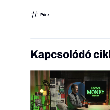
Pénz
Kapcsolódó cik