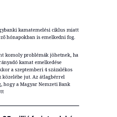
egybanki kamatemelési ciklus miatt
kező hónapokban is emelkedni fog.
int komoly problémák jöhetnek, ha
 irányadó kamat emelkedése
kkor a szeptemberi 4 százalékos
k közelébe jut. Az átlagbérrel
eg, hogy a Magyar Nemzeti Bank
tt