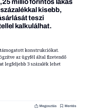
25 millió forintos lakás
 százalékkal kisebb,
sárlását teszi
ellel kalkulálhat.
támogatott konstrukciókat.
zítve az ügyfél által fizetendő
legfeljebb 3 százalék lehet
Megosztás
Mentés