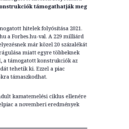
 konstrukciók támogathatják meg
ogatott hitelek folyósítása 2021.
hu a Forbes.hu-val. A 229 milliárd
ihelyezésnek már közel 20 százalékát
 drágulása miatt egyre többeknek
l, a támogatott konstrukciók az
t tehetik ki. Ezzel a piac
ókra támaszkodhat.
indult kamatemelési ciklus ellenére
telpiac a novemberi eredmények