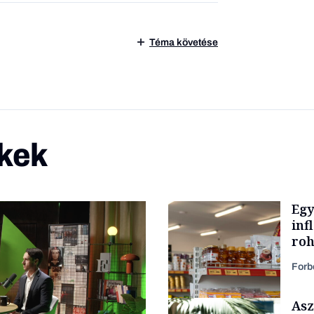
Téma követése
kek
Egy
inf
roh
Forb
Asz