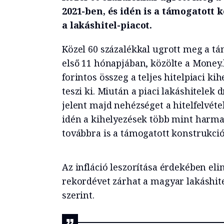
2021-ben, és idén is a támogatott
a lakáshitel-piacot.
Közel 60 százalékkal ugrott meg a tám
első 11 hónapjában, közölte a Money.
forintos összeg a teljes hitelpiaci k
teszi ki. Miután a piaci lakáshitelek
jelent majd nehézséget a hitelfelvéte
idén a kihelyezések több mint harmadá
továbbra is a támogatott konstrukci
Az infláció leszorítása érdekében el
rekordévet zárhat a magyar lakáshi
szerint.