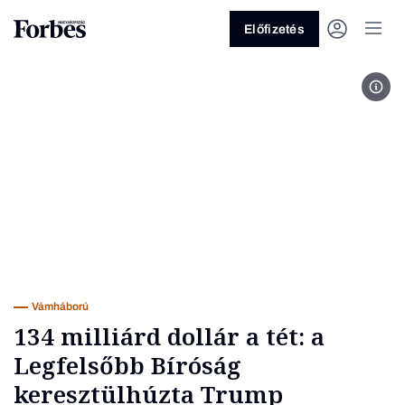
Előfizetés
Fotó
Vagy fedezze fel a következő
témákat
Üzlet
Pénz
Zöld
Legyél jobb!
Vámháború
134 milliárd dollár a tét: a
Legfelsőbb Bíróság
keresztülhúzta Trump