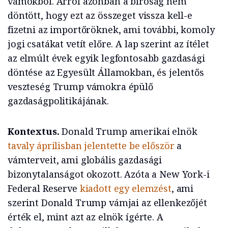
vámokból. Arról azonban a bíróság nem
döntött, hogy ezt az összeget vissza kell-e
fizetni az importőröknek, ami további, komoly
jogi csatákat vetít előre. A lap szerint az ítélet
az elmúlt évek egyik legfontosabb gazdasági
döntése az Egyesült Államokban, és jelentős
veszteség Trump vámokra épülő
gazdaságpolitikájának.
Kontextus.
Donald Trump amerikai elnök
tavaly áprilisban jelentette be először
a
vámterveit, ami globális gazdasági
bizonytalanságot okozott. Azóta a New York-i
Federal Reserve
kiadott egy elemzést
, ami
szerint Donald Trump vámjai az ellenkezőjét
érték el, mint azt az elnök ígérte. A