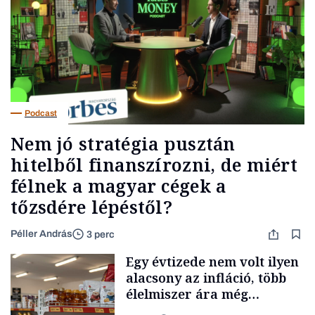
Podcast
Nem jó stratégia pusztán
hitelből finanszírozni, de miért
félnek a magyar cégek a
tőzsdére lépéstől?
Péller András
3 perc
Egy évtizede nem volt ilyen
alacsony az infláció, több
élelmiszer ára még
rohamosan csökken is