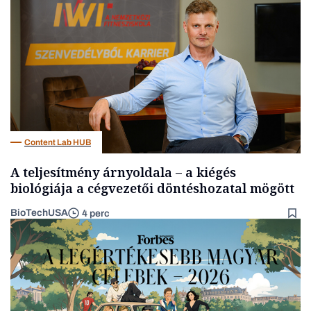
Befektetés
Content Lab HUB
A teljesítmény árnyoldala – a kiégés
biológiája a cégvezetői döntéshozatal mögött
BioTechUSA
4 perc