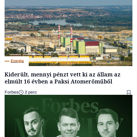
Energia
Kiderült, mennyi pénzt vett ki az állam az
elmúlt 16 évben a Paksi Atomerőműből
Forbes
2 perc