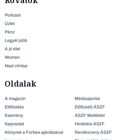
Rovatok
Podcast
Üzlet
Pénz
Legyél jobb
A jó élet
Women
Napi címlap
Oldalak
A magazin
Médiaajanlat
Előfizetés
Előfizetői ÁSZF
Esemény
ÁSZF Melléklet
Kapcsolat
Hirdetési ÁSZF
Könyvek a Forbes ajánlásával
Rendezveny ÁSZF