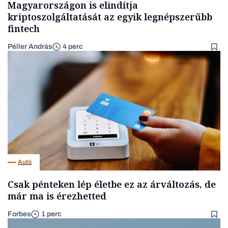
Magyarországon is elindítja
kriptoszolgáltatását az egyik legnépszerűbb
fintech
Péller András
4 perc
Autó
Csak pénteken lép életbe ez az árváltozás, de
már ma is érezhetted
Forbes
1 perc