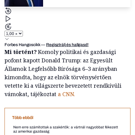
Forbes Hangoscikk
—
Regisztrálj és hallgasd!
Mi történt?
Komoly politikai és gazdasági
pofont kapott Donald Trump: az Egyesült
Államok Legfelsőbb Bírósága 6–3 arányban
kimondta, hogy az elnök törvénysértően
vetette ki a világszerte bevezetett rendkívüli
vámokat, tájékoztat
a CNN.
Több ebből
Nem erre számítottak a szakértők: a vártnál nagyobbat fékezett
az amerikai gazdaság