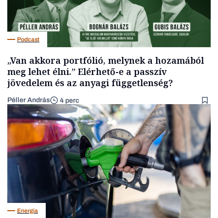
Podcast
„Van akkora portfólió, melynek a hozamából
meg lehet élni.” Elérhető-e a passzív
jövedelem és az anyagi függetlenség?
Péller András
4 perc
Energia