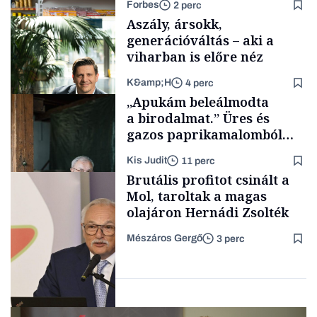
Forbes
2 perc
Aszály, ársokk,
generációváltás – aki a
viharban is előre néz
K&amp;H
4 perc
Makro
„Apukám beleálmodta
a birodalmat.” Üres és
gazos paprikamalomból
lett az igazi családi
Kis Judit
11 perc
fűszersztori
TÁMOGATÓI
Brutális profitot csinált a
TARTALOM
Mol, taroltak a magas
olajáron Hernádi Zsolték
Mészáros Gergő
3 perc
Családi
vállalkozások