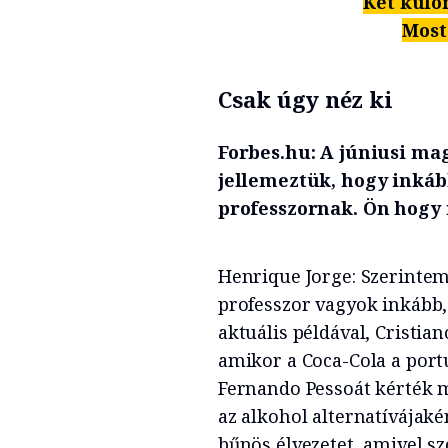
Két külö
Most
Csak úgy néz ki
Forbes.hu: A júniusi m
jellemeztük, hogy inkáb
professzornak. Ön hogy
Henrique Jorge: Szerintem
professzor vagyok inkább,
aktuális példával, Cristia
amikor a Coca-Cola a portu
Fernando Pessoát kérték m
az alkohol alternatívájak
bűnös élvezetet, amivel sz