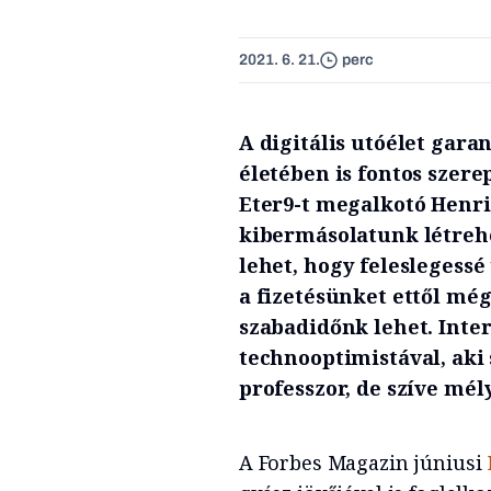
2021. 6. 21.
perc
A digitális utóélet gara
életében is fontos szere
Eter9-t megalkotó Henriq
kibermásolatunk létreho
lehet, hogy feleslegess
a fizetésünket ettől mé
szabadidőnk lehet. Inte
technooptimistával, aki 
professzor, de szíve mé
A Forbes Magazin júniusi