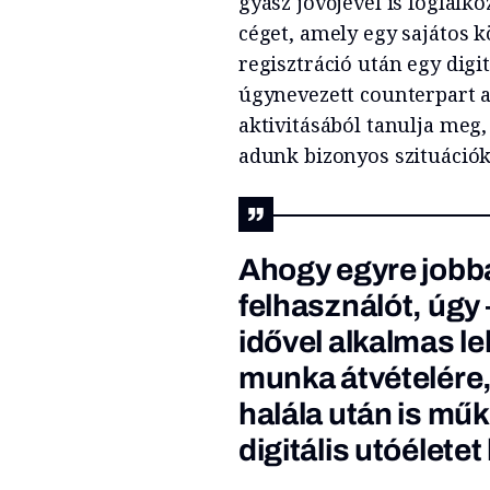
gyász jövőjével is foglal
céget, amely egy sajátos k
regisztráció után egy digi
úgynevezett counterpart az
aktivitásából tanulja me
adunk bizonyos szituációk
Ahogy egyre jobb
felhasználót, úgy –
idővel alkalmas le
munka átvételére,
halála után is m
digitális utóéletet