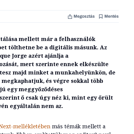
Megosztás
Mentés
ntálása mellett már a felhasználók
pet tölthetne be a digitális másunk. Az
ue Jorge azért ajánlja a
zását, mert szerinte ennek elkészülte
é tesz majd minket a munkahelyünkön, de
g megkaphatjuk, és végre sokkal több
rjú egy meggyőződéses
szerint ő csak úgy néz ki, mint egy őrült
lyén egyáltalán nem az.
Next-mellékletében
más témák mellett a