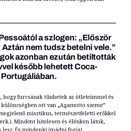
 Pessoától a szlogen: „Először
 Aztán nem tudsz betelni vele.”
gok azonban ezután betiltották
évvel később lehetett Coca-
 Portugáliában.
, hogy furcsának tűnhetek az ötleteimmel és
 különcségben ott van „Agamotto szeme”
egjelenő misztikus, természetfeletti erőkkel
erk.). Mindent hitelesen és élénken látok,
 lesz. És mindenki imádni fogja!