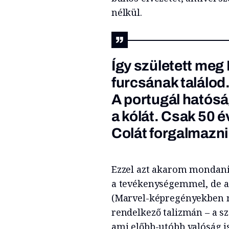
nélkül.
Így született meg
furcsának találod.
A portugál hatósá
a kólát. Csak 50 
Colát forgalmazni
Ezzel azt akarom mondani
a tevékenységemmel, de a
(Marvel-képregényekben m
rendelkező talizmán – a sz
ami előbb-utóbb valóság is