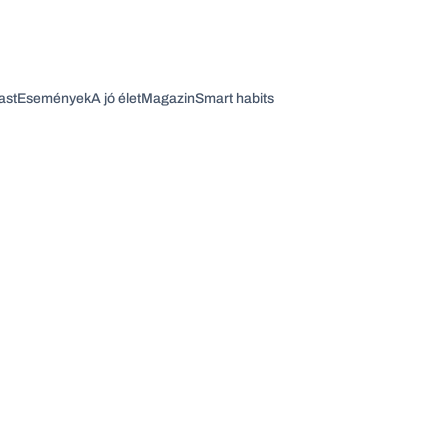
ast
Események
A jó élet
Magazin
Smart habits
Vagy fedezze fel a következő témákat
Üzlet
Pénz
Zöld
Legyél jobb!