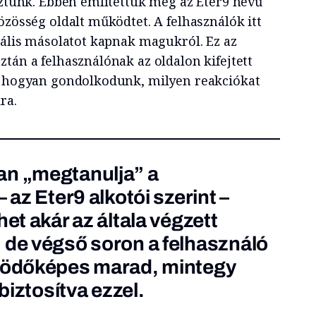
koztunk. Ebben említettük meg az Eter9 nevű
özösség oldalt működtet. A felhasználók itt
tális másolatot kapnak magukról. Ez az
tán a felhasználónak az oldalon kifejtett
g, hogyan gondolkodunk, milyen reakciókat
ra.
an „megtanulja” a
 az Eter9 alkotói szerint –
het akár az általa végzett
 de végső soron a felhasználó
űködőképes marad, mintegy
 biztosítva ezzel.