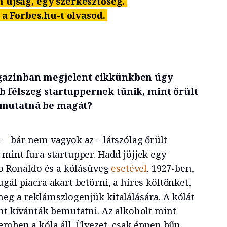
n újság, egy szerkesztőség.
 a Forbes.hu-t olvasod.
agazinban megjelent cikkünkben úgy
b félszeg startuppernek tűnik, mint őrült
 mutatná be magát?
 – bár nem vagyok az – látszólag őrült
 mint fura startupper. Hadd jöjjek egy
no Ronaldo és a kólásüveg
esetével
. 1927-ben,
gál piacra akart betörni, a híres költőnket,
eg a reklámszlogenjük kitalálására. A kólát
ént kívánták bemutatni. Az alkoholt mint
emben a kóla áll. Élvezet, csak éppen bűn