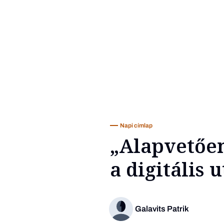
Napi címlap
„Alapvetően
a digitális 
Galavits Patrik