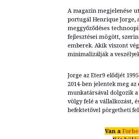
A magazin megjelenése ut
portugál Henrique Jorge, 
meggyőződéses technoopitm
fejlesztései mögött, szer
emberek. Akik viszont vé
minimalizálják a veszélyek
Jorge az Eter9 elődjét 1995
2014-ben jelentek meg az e
munkatársával dolgozik a 
völgy felé a vállalkozást,
befektetővel pörgetheti fe
Van a
Forbe