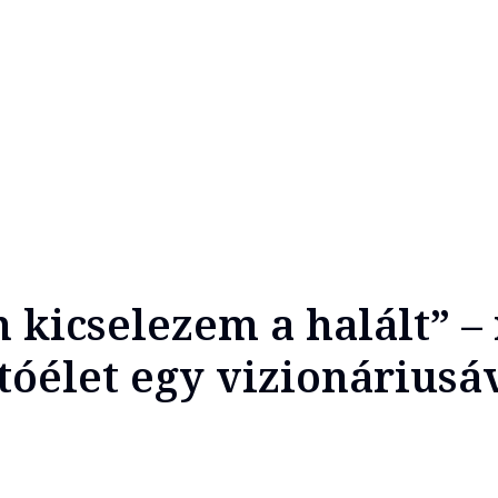
 kicselezem a halált” – 
utóélet egy vizionáriusá