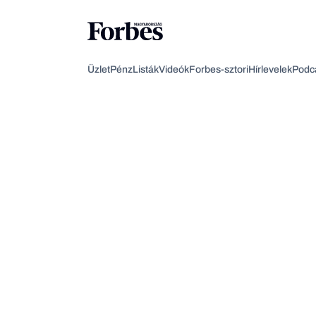
Üzlet
Pénz
Listák
Videók
Forbes-sztori
Hírlevelek
Podc