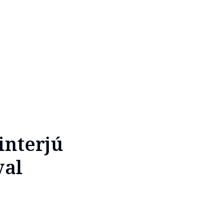
interjú
val