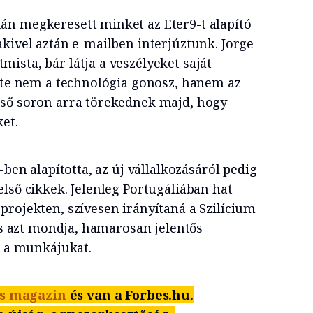
án megkeresett minket az Eter9-t alapító
akivel aztán e-mailben interjúztunk. Jorge
ista, bár látja a veszélyeket saját
inte nem a technológia gonosz, hanem az
gső soron arra törekednek majd, hogy
et.
-ben alapította, az új vállalkozásáról pedig
lső cikkek. Jelenleg Portugáliában hat
projekten, szívesen irányítaná a Szilícium-
 és azt mondja, hamarosan jelentős
l a munkájukat.
s magazin
és van a Forbes.hu.