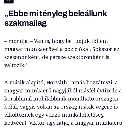
„Ebbe mi tényleg beleállunk
szakmailag
– mondja. – Van is, hogy be tudjuk tölteni
magyar munkaerővel a pozíciókat. Sokszor ez
szezononként, de persze szektoronként is
változik.”
A másik alapító, Horváth Tamás hozzáteszi: a
magyar munkaerő nagyjából másfél évtizede a
korábbinál mobilabbnak mondható országon
belül, vagyis sokan az ország másik végére is
elköltöznek egy vonzó munkalehetőség
kedvéért. Viktor úgy látja, a magyar munkaerő