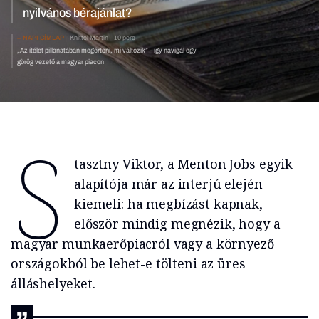
nyilvános bérajánlat?
NAPI CÍMLAP
Knittel Martin
10 perc
„Az ítélet pillanatában megérteni, mi változik” – így navigál egy
görög vezető a magyar piacon
S
tasztny Viktor, a Menton Jobs egyik
alapítója már az interjú elején
kiemeli: ha megbízást kapnak,
először mindig megnézik, hogy a
magyar munkaerőpiacról vagy a környező
országokból be lehet-e tölteni az üres
álláshelyeket.