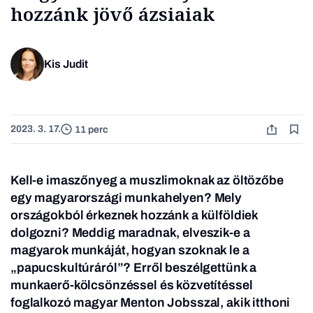
hozzánk jövő ázsiaiak
Kis Judit
2023. 3. 17.
11 perc
Kell-e imaszőnyeg a muszlimoknak az öltözőbe
egy magyarországi munkahelyen? Mely
országokból érkeznek hozzánk a külföldiek
dolgozni? Meddig maradnak, elveszik-e a
magyarok munkáját, hogyan szoknak le a
„papucskultúráról”? Erről beszélgettünk a
munkaerő-kölcsönzéssel és közvetítéssel
foglalkozó magyar Menton Jobsszal, akik itthoni