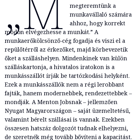
„M
megteremtünk a
munkavállaló számára
ahhoz, hogy korrekt
módon elvégezhesse a munkát.” A
munkaerőkölcsönző-cég fogadja és viszi el a
repülőtérről az érkezőket, majd körbevezetik
őket a szálláshelyen. Mindenkinek van külön
szálláskartonja, a hivatalos iratokon is a
munkásszállót írják be tartózkodási helyként.
Ezek a munkásszállók nem a régi lerobbant
fajták, hanem modernebbek, rendezettebbek –
mondják. A Menton Jobsnak – jellemzően
Nyugat Magyarországon – saját üzemeltetésű,
valamint bérelt szállásai is vannak. Ezekben
összesen hatszáz dolgozót tudnak elhelyezni,
de szeretnék még tovább bővíteni a kapacitást.