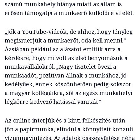
számú munkahely hiánya miatt az állam is
erősen támogatja a munkaerő külföldre vitelét.
„Jók a YouTube-videók, de ahhoz, hogy tényleg
megismerjük a munkaerőt, oda kell menni.”
Ázsiában például az alázatot említik arra a
kérdésre, hogy mi volt az első benyomásuk a
munkavállalókról. „Nagy tisztelet övezi a
munkaadót, pozitívan állnak a munkához, jó
kedélyűek, ennek köszönhetően pedig sokszor
a magyar kollégáikra, sőt az egész munkahelyi
légkörre kedvező hatással vannak.”
Az online interjúk és a kinti felkészítés után
jön a papírmunka, elindul a könnyített konzuli
vízumügyintézés. Az adatok összegyűjtése néha