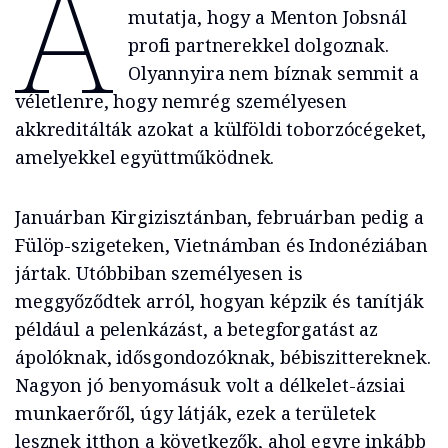
A
mutatja, hogy a Menton Jobsnál
profi partnerekkel dolgoznak.
Olyannyira nem bíznak semmit a
véletlenre, hogy nemrég személyesen
akkreditálták azokat a külföldi toborzócégeket,
amelyekkel együttműködnek.
Januárban Kirgizisztánban, februárban pedig a
Fülöp-szigeteken, Vietnámban és Indonéziában
jártak. Utóbbiban személyesen is
meggyőződtek arról, hogyan képzik és tanítják
például a pelenkázást, a betegforgatást az
ápolóknak, idősgondozóknak, bébiszittereknek.
Nagyon jó benyomásuk volt a délkelet-ázsiai
munkaerőről, úgy látják, ezek a területek
lesznek itthon a következők, ahol egyre inkább