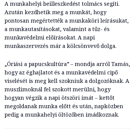
A munkahelyi beilleszkedést tolmács segíti.
Azután kezdhetik meg a munkát, hogy
pontosan megértették a munkaköri leírásukat,
a munkautasításokat, valamint a tűz- és
munkavédelmi előírásokat. A napi
munkaszervezés már a kölcsönvevő dolga.
„Óriási a papucskultúra” – mondja arról Tamás,
hogy az éghajlatot és a munkavédelmi cipő
viselését is meg kell szokniuk a dolgozóknak. A
muszlimoknál fel szokott merülni, hogy
hogyan végzik a napi ötszöri imát – kettőt
megoldanak munka előtt és után, napközben
pedig a munkahelyi öltözőben imádkoznak.