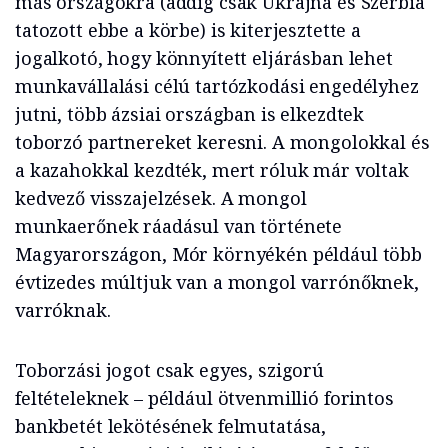
más országokra (addig csak Ukrajna és Szerbia
tatozott ebbe a körbe) is kiterjesztette a
jogalkotó, hogy könnyített eljárásban lehet
munkavállalási célú tartózkodási engedélyhez
jutni, több ázsiai országban is elkezdtek
toborzó partnereket keresni. A mongolokkal és
a kazahokkal kezdték, mert róluk már voltak
kedvező visszajelzések. A mongol
munkaerőnek ráadásul van története
Magyarországon, Mór környékén például több
évtizedes múltjuk van a mongol varrónőknek,
varróknak.
Toborzási jogot csak egyes, szigorú
feltételeknek – például ötvenmillió forintos
bankbetét lekötésének felmutatása,