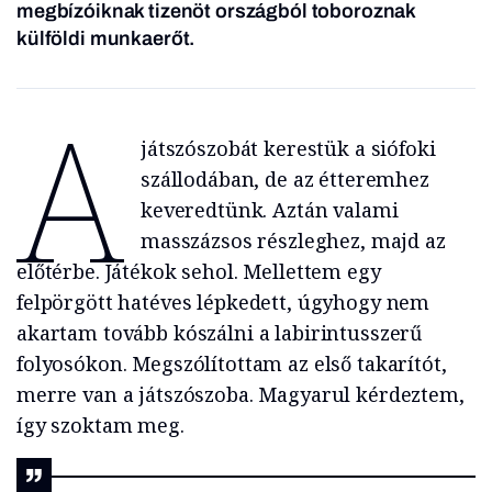
megbízóiknak tizenöt országból toboroznak
külföldi munkaerőt.
A
játszószobát kerestük a siófoki
szállodában, de az étteremhez
keveredtünk. Aztán valami
masszázsos részleghez, majd az
előtérbe. Játékok sehol. Mellettem egy
felpörgött hatéves lépkedett, úgyhogy nem
akartam tovább kószálni a labirintusszerű
folyosókon. Megszólítottam az első takarítót,
merre van a játszószoba. Magyarul kérdeztem,
így szoktam meg.