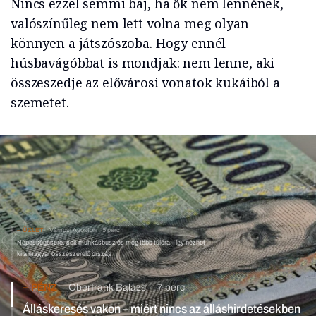
Nincs ezzel semmi baj, ha ők nem lennének,
valószínűleg nem lett volna meg olyan
könnyen a játszószoba. Hogy ennél
húsbavágóbbat is mondjak: nem lenne, aki
összeszedje az elővárosi vonatok kukáiból a
szemetet.
ÜZLET
Vámosi Ágoston
5 perc
Népességcsere, sok munkásbusz és még több túlóra – így nézhet
ki a magyar összeszerelő ország
PÉNZ
Oberfrank Balázs
7 perc
Álláskeresés vakon – miért nincs az álláshirdetésekben