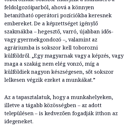
feldolgozóiparból, ahová a könnyen
betanítható operátori pozíciókba keresnek
embereket. De a képzettséget igénylő
szakmákba – hegesztő, varró, újabban idős-
vagy gyermekgondozó –, valamint az
agráriumba is sokszor kell toborozni
külföldről. „Egy magyarnak vagy a képzés, vagy
maga a szakág nem elég vonzó, míg a
külföldiek nagyon készségesen, sőt sokszor
lelkesen végzik ezeket a munkákat.”
Az a tapasztalatuk, hogy a munkahelyeken,
illetve a tágabb közösségben – az adott
településen – is kedvezően fogadják itthon az
idegeneket.