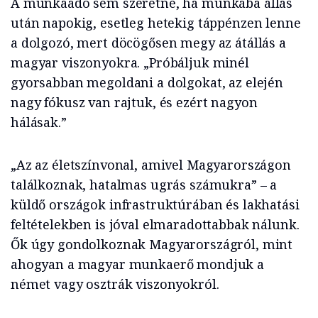
A munkaadó sem szeretné, ha munkába állás
után napokig, esetleg hetekig táppénzen lenne
a dolgozó, mert döcögősen megy az átállás a
magyar viszonyokra. „Próbáljuk minél
gyorsabban megoldani a dolgokat, az elején
nagy fókusz van rajtuk, és ezért nagyon
hálásak.”
„Az az életszínvonal, amivel Magyarországon
találkoznak, hatalmas ugrás számukra” – a
küldő országok infrastruktúrában és lakhatási
feltételekben is jóval elmaradottabbak nálunk.
Ők úgy gondolkoznak Magyarországról, mint
ahogyan a magyar munkaerő mondjuk a
német vagy osztrák viszonyokról.