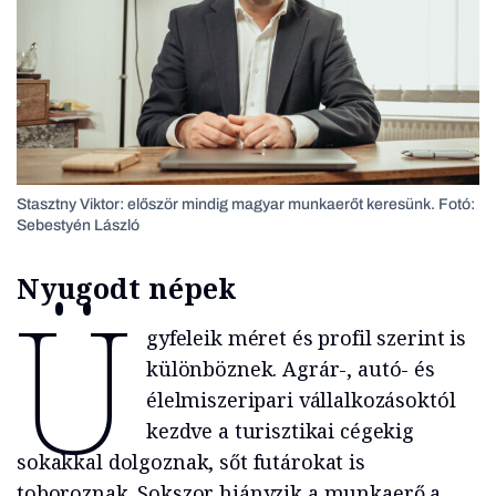
Stasztny Viktor: először mindig magyar munkaerőt keresünk. Fotó:
Sebestyén László
Nyugodt népek
Ü
gyfeleik méret és profil szerint is
különböznek. Agrár-, autó- és
élelmiszeripari vállalkozásoktól
kezdve a turisztikai cégekig
sokakkal dolgoznak, sőt futárokat is
toboroznak. Sokszor hiányzik a munkaerő a