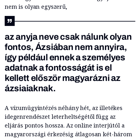
nem is olyan egyszerű,
az anyja neve csak nálunk olyan
fontos, Ázsiában nem annyira,
így például ennek a személyes
adatnak a fontosságát is el
kellett először magyarázni az
ázsiaiaknak.
A vízumügyintézés néhány hét, az illetékes
idegenrendészet leterheltségétől függ az
eljárás pontos hossza. Az online interjútól a
magyarországi érkezésig átlagosan két-három