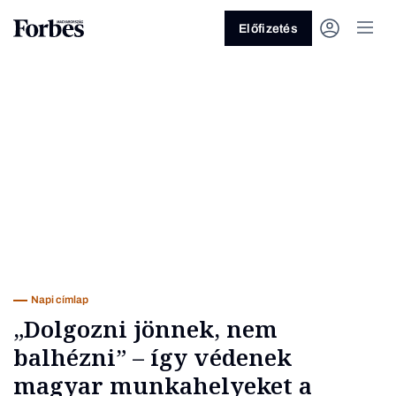
Előfizetés
Vagy fedezze fel a következő
témákat
Üzlet
Pénz
Zöld
Legyél jobb!
Napi címlap
„Dolgozni jönnek, nem
balhézni” – így védenek
magyar munkahelyeket a