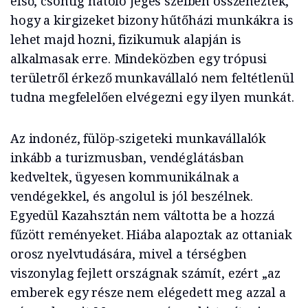
első, csontig hatoló jeges szélben összenéztek,
hogy a kirgizeket bizony hűtőházi munkákra is
lehet majd hozni, fizikumuk alapján is
alkalmasak erre. Mindeközben egy trópusi
területről érkező munkavállaló nem feltétlenül
tudna megfelelően elvégezni egy ilyen munkát.
Az indonéz, fülöp-szigeteki munkavállalók
inkább a turizmusban, vendéglátásban
kedveltek, ügyesen kommunikálnak a
vendégekkel, és angolul is jól beszélnek.
Egyedül Kazahsztán nem váltotta be a hozzá
fűzött reményeket. Hiába alapoztak az ottaniak
orosz nyelvtudására, mivel a térségben
viszonylag fejlett országnak számít, ezért „az
emberek egy része nem elégedett meg azzal a