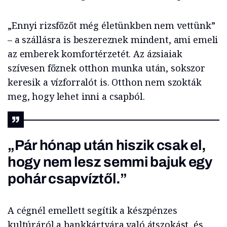
„Ennyi rizsfőzőt még életünkben nem vettünk”
– a szállásra is beszereznek mindent, ami emeli
az emberek komfortérzetét. Az ázsiaiak
szívesen főznek otthon munka után, sokszor
keresik a vízforralót is. Otthon nem szokták
meg, hogy lehet inni a csapból.
„Pár hónap után hiszik csak el,
hogy nem lesz semmi bajuk egy
pohár csapvíztől.”
A cégnél emellett segítik a készpénzes
kultúráról a bankkártyára való átszokást, és