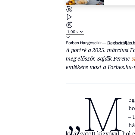
Forbes Hangoscikk
—
Regisztrálj és 
A portré a 2025. márciusi F
meg először. Sajdik Ferenc
s
emlékére most a Forbes.hu-n 
„M
eg
bo
– 
há
kirángatott kígyóval, hol 