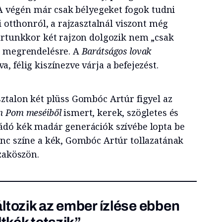
 A végén már csak bélyegeket fogok tudni
i otthonról, a rajzasztalnál viszont még
ártunkkor két rajzon dolgozik nem „csak
m megrendelésre. A
Barátságos lovak
 félig kiszínezve várja a befejezést.
ztalon két plüss Gombóc Artúr figyel az
 Pom meséiből
ismert, kerek, szögletes és
ádó kék madár generációk szívébe lopta be
nc színe a kék, Gombóc Artúr tollazatának
zaköszön.
ltozik az ember ízlése ebben