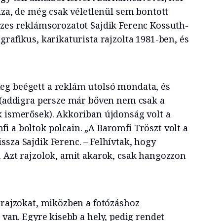
haza, de még csak véletlenül sem bontott
szes reklámsorozatot Sajdik Ferenc Kossuth-
grafikus, karikaturista rajzolta 1981-ben, és
eg beégett a reklám utolsó mondata, és
s (addigra persze már bőven nem csak a
k ismerősek). Akkoriban újdonság volt a
i a boltok polcain. „A Baromfi Tröszt volt a
sza Sajdik Ferenc. – Felhívtak, hogy
. Azt rajzolok, amit akarok, csak hangozzon
 rajzokat, miközben a fotózáshoz
z van. Egyre kisebb a hely, pedig rendet