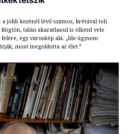
ltkék tetszik”
t a jobb kezénél lévő számos, krétával teli
Rögtön, talán akaratlanul is elkezd vele
ó felére, egy városkép alá. „Ide úgysem
átják, most megoldotta az élet.”