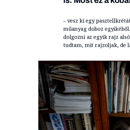
is. Most ez a koba
– vesz ki egy pasztellkrétá
műanyag doboz egyikéből. 
dolgozni az egyik rajz als
tudtam, mit rajzoljak, de l