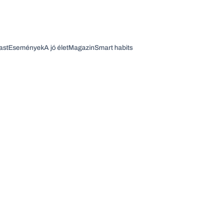
ast
Események
A jó élet
Magazin
Smart habits
Vagy fedezze fel a következő témákat
Üzlet
Pénz
Zöld
Legyél jobb!