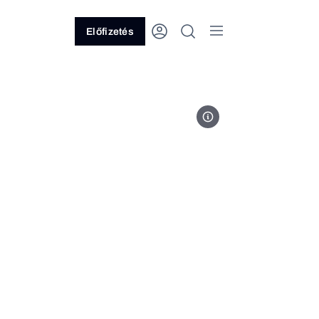
Előfizetés
Fotó: Ránki Dániel/Forbes-archí