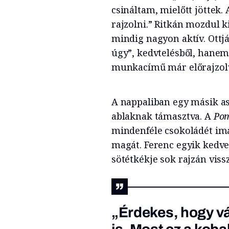
csináltam, mielőtt jöttek.
rajzolni.” Ritkán mozdul k
mindig nagyon aktív. Ottj
úgy”, kedvtelésből, hane
munkacímű már előrajzolva,
A nappaliban egy másik as
ablaknak támasztva. A
Pom
mindenféle csokoládét im
magát. Ferenc egyik kedve
sötétkékje sok rajzán viss
„Érdekes, hogy vá