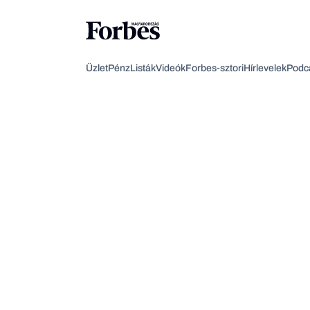
Üzlet
Pénz
Listák
Videók
Forbes-sztori
Hírlevelek
Podc