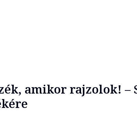
zék, amikor rajzolok! – 
ékére