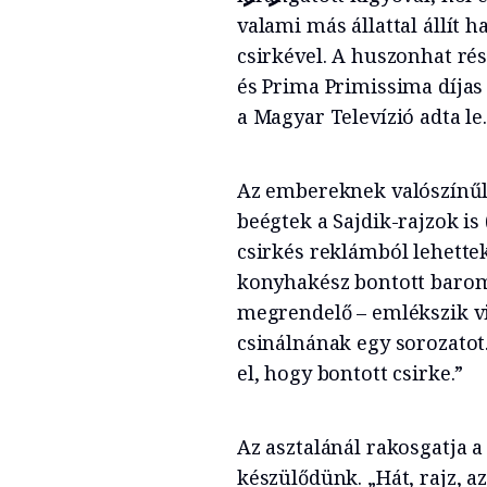
valami más állattal állít 
csirkével. A huszonhat ré
és Prima Primissima díjas 
a Magyar Televízió adta le.
Az embereknek valószínűl
beégtek a Sajdik-rajzok i
csirkés reklámból lehette
konyhakész bontott baromf
megrendelő – emlékszik vis
csinálnának egy sorozatot
el, hogy bontott csirke.”
Az asztalánál rakosgatja a
készülődünk. „Hát, rajz, a